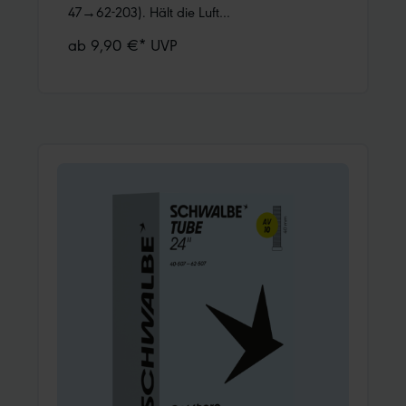
47→62-203). Hält die Luft
überdurchschnittlich lang. Dank bester
ab 9,90 €* UVP
Materialgüte und gleichmäßiger Wandstärke.
Höchste Zuverlässigkeit, die sich millionenfach
bewährt hat.