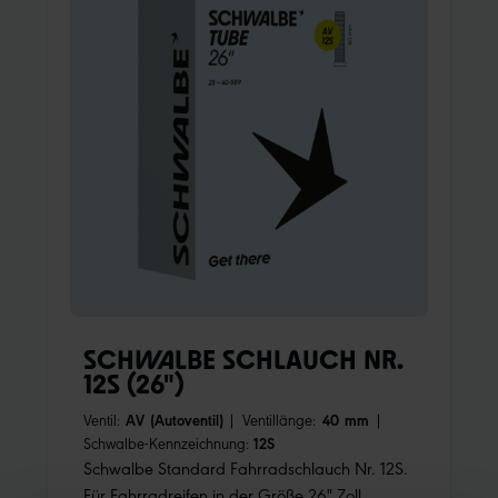
SCHWALBE SCHLAUCH NR.
12S (26")
Ventil:
AV (Autoventil)
|
Ventillänge:
40 mm
|
Schwalbe-Kennzeichnung:
12S
Schwalbe Standard Fahrradschlauch Nr. 12S.
Für Fahrradreifen in der Größe 26" Zoll