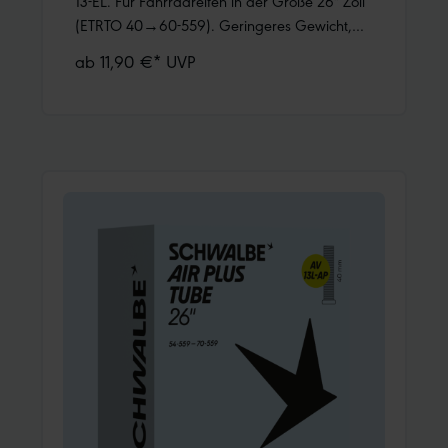
13-EL. Für Fahrradreifen in der Größe 26" Zoll
(ETRTO 40→60-559). Geringeres Gewicht,
bei gleicher Zuverlässigkeit wie ein Schwalbe
ab 11,90 €* UVP
Standard Schlauch.