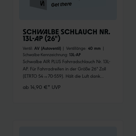
SCHWALBE SCHLAUCH NR.
13L-AP (26")
Ventil:
AV (Autoventil)
|
Ventillänge:
40 mm
|
Schwalbe-Kennzeichnung:
13L-AP
Schwalbe AIR PLUS Fahrradschlauch Nr. 13L-
AP. Für Fahrradreifen in der Größe 26" Zoll
(ETRTO 54→70-559). Hält die Luft dank
höherer Wandstärke noch länger.
ab 14,90 €* UVP
Nachpumpen ist weniger oft notwendig.
Schützt zudem überdurchschnittlich gut gegen
Pannen.