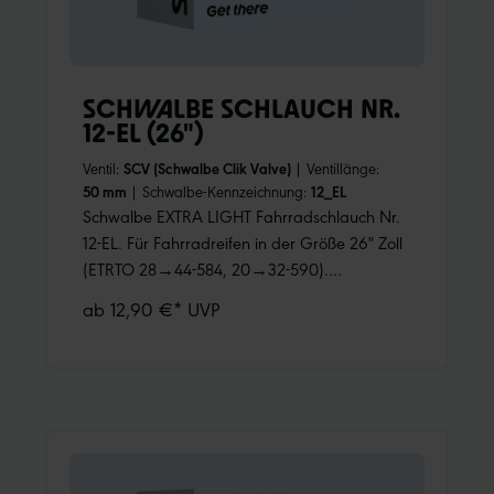
SCHWALBE SCHLAUCH NR.
12-EL (26")
Ventil:
SCV (Schwalbe Clik Valve)
|
Ventillänge:
50 mm
|
Schwalbe-Kennzeichnung:
12_EL
Schwalbe EXTRA LIGHT Fahrradschlauch Nr.
12-EL. Für Fahrradreifen in der Größe 26" Zoll
(ETRTO 28→44-584, 20→32-590).
Geringeres Gewicht, bei gleicher
ab 12,90 €* UVP
Zuverlässigkeit wie ein Schwalbe Standard
Schlauch.