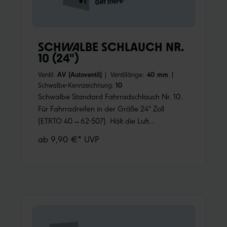
SCHWALBE SCHLAUCH NR.
10 (24")
Ventil:
AV (Autoventil)
|
Ventillänge:
40 mm
|
Schwalbe-Kennzeichnung:
10
Schwalbe Standard Fahrradschlauch Nr. 10.
Für Fahrradreifen in der Größe 24" Zoll
(ETRTO 40→62-507). Hält die Luft
überdurchschnittlich lang. Dank bester
ab 9,90 €* UVP
Materialgüte und gleichmäßiger Wandstärke.
Höchste Zuverlässigkeit, die sich millionenfach
bewährt hat.