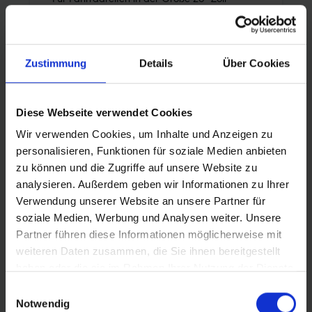
(ETRTO 25→40-559). Hält die Luft
überdurchschnittlich lang. Dank bester
ab 9,90 €* UVP
Materialgüte und gleichmäßiger Wandstärke.
Zustimmung
Details
Über Cookies
Höchste Zuverlässigkeit, die sich millionenfach
bewährt hat.
Diese Webseite verwendet Cookies
Wir verwenden Cookies, um Inhalte und Anzeigen zu
personalisieren, Funktionen für soziale Medien anbieten
zu können und die Zugriffe auf unsere Website zu
analysieren. Außerdem geben wir Informationen zu Ihrer
Verwendung unserer Website an unsere Partner für
soziale Medien, Werbung und Analysen weiter. Unsere
Partner führen diese Informationen möglicherweise mit
weiteren Daten zusammen, die Sie ihnen bereitgestellt
haben oder die sie im Rahmen Ihrer Nutzung der Dienste
gesammelt haben.
Einwilligungsauswahl
Notwendig