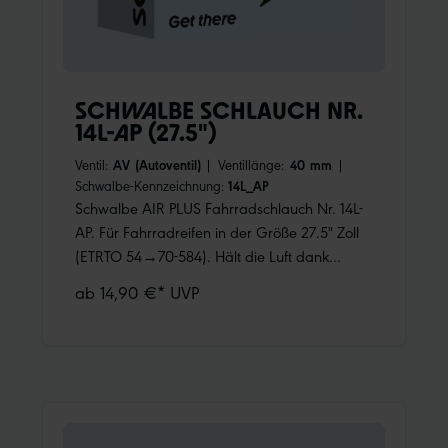
SCHWALBE SCHLAUCH NR.
14L-AP (27.5")
Ventil:
AV (Autoventil)
|
Ventillänge:
40 mm
|
Schwalbe-Kennzeichnung:
14L_AP
Schwalbe AIR PLUS Fahrradschlauch Nr. 14L-
AP. Für Fahrradreifen in der Größe 27.5" Zoll
(ETRTO 54→70-584). Hält die Luft dank
höherer Wandstärke noch länger.
ab 14,90 €* UVP
Nachpumpen ist weniger oft notwendig.
Schützt zudem überdurchschnittlich gut gegen
Pannen.