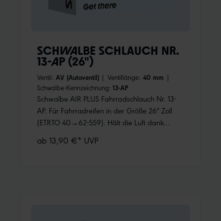
SCHWALBE SCHLAUCH NR.
13-AP (26")
Ventil:
AV (Autoventil)
|
Ventillänge:
40 mm
|
Schwalbe-Kennzeichnung:
13-AP
Schwalbe AIR PLUS Fahrradschlauch Nr. 13-
AP. Für Fahrradreifen in der Größe 26" Zoll
(ETRTO 40→62-559). Hält die Luft dank
höherer Wandstärke noch länger.
ab 13,90 €* UVP
Nachpumpen ist weniger oft notwendig.
Schützt zudem überdurchschnittlich gut gegen
Pannen.