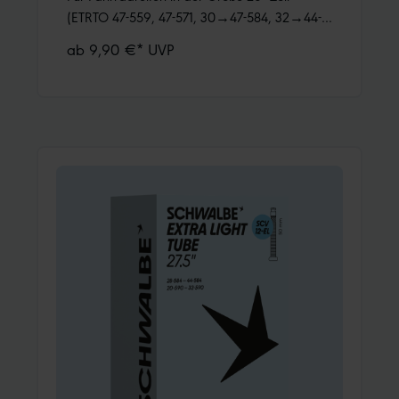
(ETRTO 47-559, 47-571, 30→47-584, 32→44-
590, 32-597). Hält die Luft
ab 9,90 €* UVP
überdurchschnittlich lang. Dank bester
Materialgüte und gleichmäßiger Wandstärke.
Höchste Zuverlässigkeit, die sich millionenfach
bewährt hat.