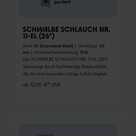
SCHWALBE SCHLAUCH NR.
11-EL (26")
Ventil:
SV (Sclaverand-Ventil)
|
Ventillänge:
60
mm
|
Schwalbe-Kennzeichnung:
11-EL
Der SCHWALBE SCHLAUCH NR. 11-EL (26")
überzeugt durch hochwertige Butylqualität,
die für eine besonders lange Luftdichtigkeit
und hohe Zuverlässigkeit sorgt. Speziell
ab 12,90 €* UVP
entwickelt für Fahrradreifen der Größe 26 Zoll
mit ETRTO-Maßen von 20→25-559 und
20→23-571, bietet dieser Schlauch eine
optimale Passform und hohe Performance für
verschiedene Einsatzbereiche. - Passend für
Reifen im Größenbereich 20→25-559 und
20→23-571, darunter 26x0.75, 26x0.90,