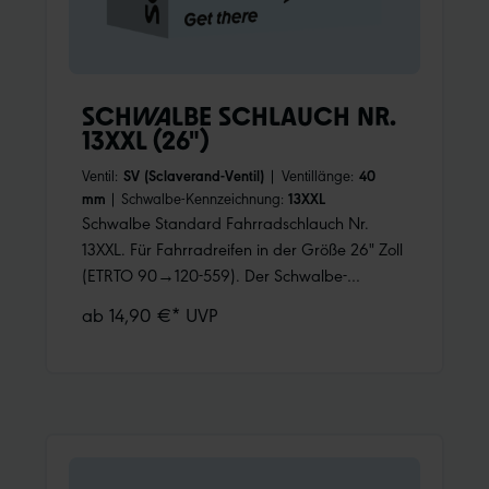
SCHWALBE SCHLAUCH NR.
13XXL (26")
Ventil:
SV (Sclaverand-Ventil)
|
Ventillänge:
40
mm
|
Schwalbe-Kennzeichnung:
13XXL
Schwalbe Standard Fahrradschlauch Nr.
13XXL. Für Fahrradreifen in der Größe 26" Zoll
(ETRTO 90→120-559). Der Schwalbe-
Schlauch speziell für Fatbikes, mit riesigem
ab 14,90 €* UVP
Volumen. Für Fatbikereifen bis 120 mm Breite.
Hält die Luft überdurchschnittlich lang. Dank
bester Materialgüte und gleichmäßiger
Wandstärke. Höchste Zuverlässigkeit, die sich
millionenfach bewährt hat.