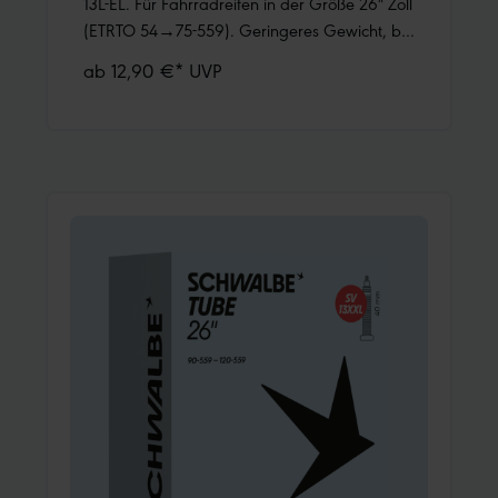
13L-EL. Für Fahrradreifen in der Größe 26" Zoll
(ETRTO 54→75-559). Geringeres Gewicht, bei
gleicher Zuverlässigkeit wie ein Schwalbe
ab 12,90 €* UVP
Standard Schlauch.