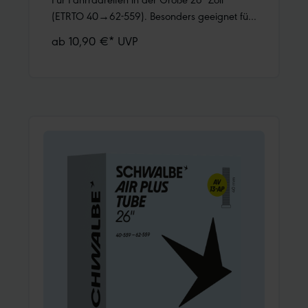
(ETRTO 40→62-559). Besonders geeignet für
MTB. Hält die Luft überdurchschnittlich lang.
ab 10,90 €* UVP
Dank bester Materialgüte und gleichmäßiger
Wandstärke. Höchste Zuverlässigkeit, die sich
millionenfach bewährt hat.