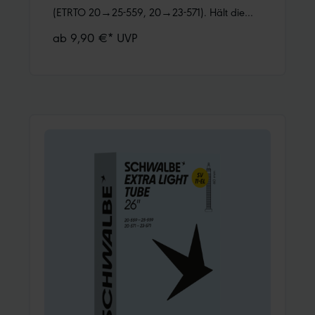
(ETRTO 20→25-559, 20→23-571). Hält die
Luft überdurchschnittlich lang. Dank bester
ab 9,90 €* UVP
Materialgüte und gleichmäßiger Wandstärke.
Höchste Zuverlässigkeit, die sich millionenfach
bewährt hat.