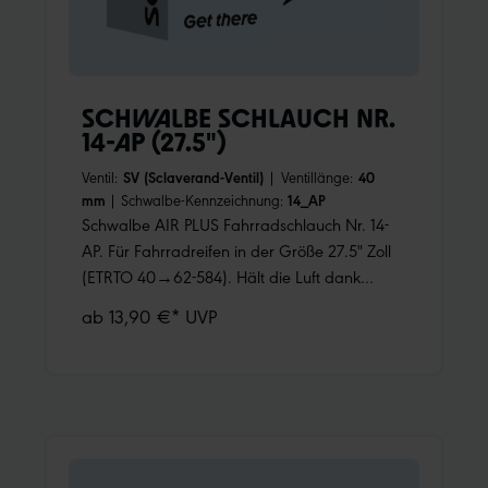
SCHWALBE SCHLAUCH NR.
14-AP (27.5")
Ventil:
SV (Sclaverand-Ventil)
|
Ventillänge:
40
mm
|
Schwalbe-Kennzeichnung:
14_AP
Schwalbe AIR PLUS Fahrradschlauch Nr. 14-
AP. Für Fahrradreifen in der Größe 27.5" Zoll
(ETRTO 40→62-584). Hält die Luft dank
höherer Wandstärke noch länger.
ab 13,90 €* UVP
Nachpumpen ist weniger oft notwendig.
Schützt zudem überdurchschnittlich gut gegen
Pannen.