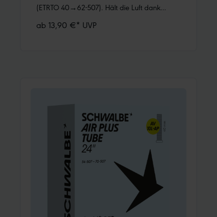
(ETRTO 40→62-507). Hält die Luft dank
höherer Wandstärke noch länger.
ab 13,90 €* UVP
Nachpumpen ist weniger oft notwendig.
Schützt zudem überdurchschnittlich gut gegen
Pannen.