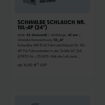
SCHWALBE SCHLAUCH NR.
10L-AP (24")
Ventil:
AV (Autoventil)
|
Ventillänge:
40 mm
|
Schwalbe-Kennzeichnung:
10L_AP
Schwalbe AIR PLUS Fahrradschlauch Nr. 10L-
AP. Für Fahrradreifen in der Größe 24" Zoll
(ETRTO 54→70-507). Hält die Luft dank
höherer Wandstärke noch länger.
ab 14,90 €* UVP
Nachpumpen ist weniger oft notwendig.
Schützt zudem überdurchschnittlich gut gegen
Pannen.