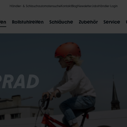
Händler- & Schlauchautomatensuche
Kontakt
Blog
Newsletter
Jobs
Händler-Login
fen
Rollstuhlreifen
Schläuche
Zubehör
Service
RRAD
BELIEBTE SUCHANFRAGEN
CLIK VALVE
RECYCLING
UNPLATTBAR
GRÖSSENBE