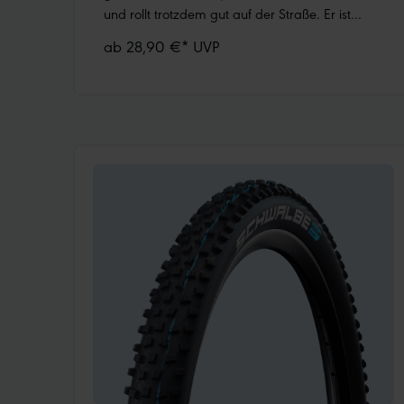
und rollt trotzdem gut auf der Straße. Er ist
leicht. Als Faltreifen wird richtig Gewicht am
ab 28,90 €* UVP
Rad gespart. Am meisten in der Größe 37-406.
Little Joe ist sicher.