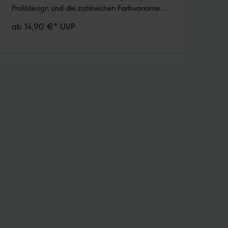
Profildesign und die zahlreichen Farbvarianten
für Räder von 12“ bis 28“ Zoll. Das
ab 14,90 €* UVP
herausragende Merkmal des Road Cruiser
steckt jedoch in der Lauffläche und heißt Green
Compound. Ein Gummi, gefertigt mit
Polymeren ausschließlich aus nachwachsenden
und recycelten Rohstoffen, das so gut ist, dass
wir es erstmalig in einem konventionellen
Fahrradreifen einsetzen können.Green
Compound ist ausschließlich in Reifenversionen
mit schwarzer Lauffläche erhältlich.