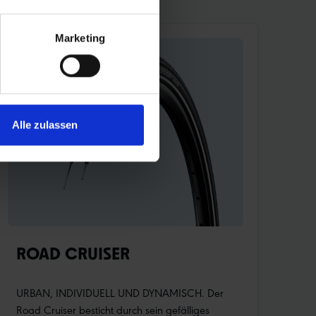
Marketing
Alle zulassen
ROAD CRUISER
URBAN, INDIVIDUELL UND DYNAMISCH. Der
Road Cruiser besticht durch sein gefälliges