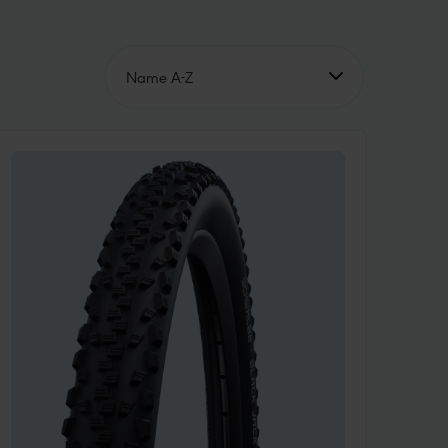
Name A-Z
Name A-Z
Name Z-A
Preis aufsteigend
Preis absteigend
Unsere Empfehlung