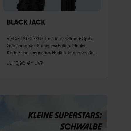
BLACK JACK
VIELSEITIGES PROFIL mit toller Offroad-Optik,
Grip und guten Rolleigenschaften. Idealer
Kinder- und Jungendrad-Reifen. In den Größen
12“, 16“ und 18“ speziell mit Black’n’Roll
ab 15,90 €* UVP
Compound, das auch Indoor keine
Abriebspuren hinterlässt.Mittelsteg für leises
Abrollen auf Asphalt und befestigten
Wegen.Offener Schulterbereich für
hervorragenden Offroad Grip.