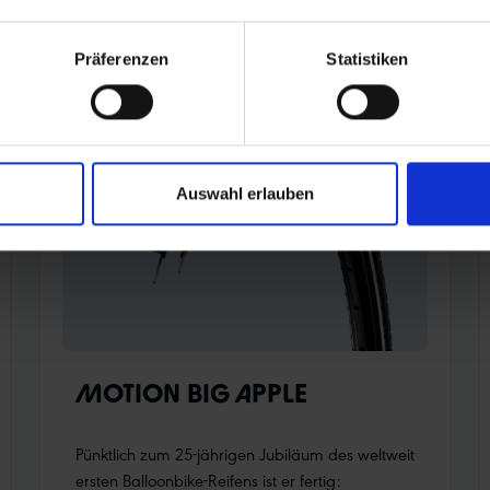
Präferenzen
Statistiken
Auswahl erlauben
MOTION BIG APPLE
Pünktlich zum 25-jährigen Jubiläum des weltweit
ersten Balloonbike-Reifens ist er fertig: