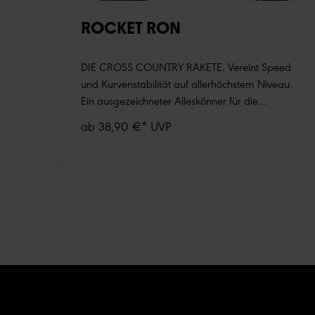
ROCKET RON
DIE CROSS COUNTRY RAKETE. Vereint Speed
und Kurvenstabilität auf allerhöchstem Niveau.
Ein ausgezeichneter Alleskönner für die
Rennstrecke.Raffiniertes Profildesign für
ab 38,90 €* UVP
geringen Rollwiderstand bei sehr gutem
Grip.Große Zwischenräume für herausragende
Selbstreinigung.Stabile Schulterstollen.Mehr
Informationen:ADDIX Compound