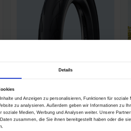
KID PLUS
Details
FÜR DEN KINDERWAGEN. Mit extrasicherem
Pannenschutz (PunctureGuard). Das spezielle
Cookies
Laufflächencompound Black’n Roll hinterlässt
keine schwarzen Abriebspuren auf dem
nhalte und Anzeigen zu personalisieren, Funktionen für soziale
Fußboden.
Website zu analysieren. Außerdem geben wir Informationen zu I
ab 20,90 €* UVP
r soziale Medien, Werbung und Analysen weiter. Unsere Partner
 Daten zusammen, die Sie ihnen bereitgestellt haben oder die s
n.