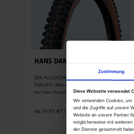
Albert.
HANS DAMPF
Zustimmung
DER ALLESKÖNNER FÜR ALL MOUNTAIN UND
ENDURO. Alles was den Spaß am Biken steigert
Diese Webseite verwendet 
hat Hans Dampf in petto. Für sattes
Fahrverhalten und höchsten Pannenschutz auf
Wir verwenden Cookies, um I
anspruchsvollen Trails bergauf wie
und die Zugriffe auf unsere 
ab 39,90 €* UVP
bergab.Exakte Abstimmung der Stollenposition
Website an unsere Partner fü
für ein kontrolliertes, gutmütiges Fahrverhalten
möglicherweise mit weiteren
im Grenzbereich.Die Kombination aus großen
der Dienste gesammelt habe