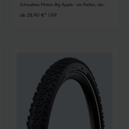
Schwalbes Motion Big Apple – ein Reifen, der
dank modernem Design und höchsten
ab 28,90 €* UVP
Standards in Sachen Umweltfreundlichkeit ein
Ausrufezeichen setzt. Er ist direkter Nachfolger
des Big Ben und des Vorgängermodells des Big
Apple.Die Umweltfreundlichkeit des Reifens:-
Addix Green: Schwalbes umweltfreundlichste
Gummimischung bei gleichbleibender
Performance, enthält 80% nachwachsende
Rohstoffe und recycelte Materialien:- U.a. greift
er zu 100% auf recycelten Ruß (recovered
Carbon Black, rCB) aus Schwalbes
Reifenrecycling zurück.- Wird zu 100% aus fair
gehandeltem Naturkautschuk
hergestellt.Komfort und DämpfungDer
Schwalbe Motion Big Apple schluckt mit
niedrigem Luftdruck jede Unebenheit und rollt
leicht über Asphalt, aber auch über Waldwege.
Er steht für absoluten Komfort und dämpft dank