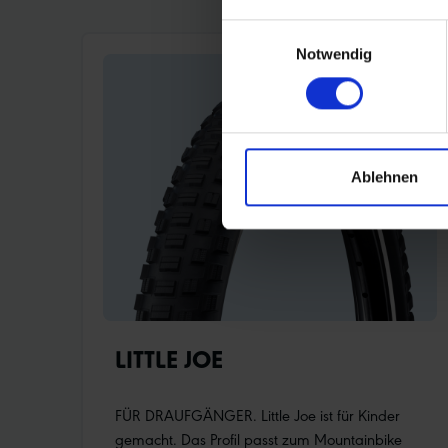
und kleinen Schulterstollen beschert dem Fahrer
optimalen Grip auf einer Vielzahl von
Einwilligungsauswahl
Untergründen.Semi offen angeordnete Blöcke
Notwendig
sorgen für optimale Selbstreinigung bei
geringem Rollwiderstand.Mehr
Informationen:ADDIX Compound
Ablehnen
LITTLE JOE
FÜR DRAUFGÄNGER. Little Joe ist für Kinder
gemacht. Das Profil passt zum Mountainbike