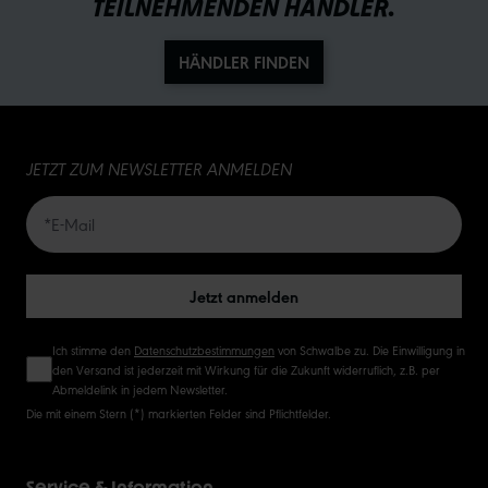
TEILNEHMENDEN HÄNDLER.
HÄNDLER FINDEN
JETZT ZUM NEWSLETTER ANMELDEN
Jetzt anmelden
Ich stimme den
Datenschutzbestimmungen
von Schwalbe zu. Die Einwilligung in
den Versand ist jederzeit mit Wirkung für die Zukunft widerruflich, z.B. per
Abmeldelink in jedem Newsletter.
Die mit einem Stern (*) markierten Felder sind Pflichtfelder.
Service & Information