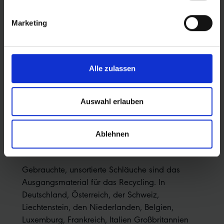
100%
RECYCELBAR
Marketing
Jeder Schwalbe-Schlauch ist zu 100 %
recycelbar. Der recycelte Butylkautschuk kann bei
der Produktion neuer Schläuche ohne
Alle zulassen
Qualitätsverlust eingesetzt werden.
Auswahl erlauben
Ablehnen
AUSGANGSMATERIAL
Gebrauchte, unsortierte Schläuche sind das
Ausgangsmaterial für das Recycling. In
Deutschland, Österreich, der Schweiz,
Liechtenstein, den Niederlanden, Belgien,
Luxemburg, Frankreich, Italien Großbritannien