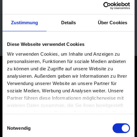
Zustimmung
Details
Über Cookies
Diese Webseite verwendet Cookies
Wir verwenden Cookies, um Inhalte und Anzeigen zu
personalisieren, Funktionen für soziale Medien anbieten
zu können und die Zugriffe auf unsere Website zu
JETZT ZUM NEWSLETTER ANMELDEN
analysieren. Außerdem geben wir Informationen zu Ihrer
Verwendung unserer Website an unsere Partner für
soziale Medien, Werbung und Analysen weiter. Unsere
Partner führen diese Informationen möglicherweise mit
weiteren Daten zusammen, die Sie ihnen bereitgestellt
Jetzt anmelden
haben oder die sie im Rahmen Ihrer Nutzung der Dienste
gesammelt haben.
Einwilligungsauswahl
Ich stimme den
Datenschutzbestimmungen
von Schwalbe zu. Die Einwilligung in
Notwendig
den Versand ist jederzeit mit Wirkung für die Zukunft widerruflich, z.B. per
Abmeldelink in jedem Newsletter.