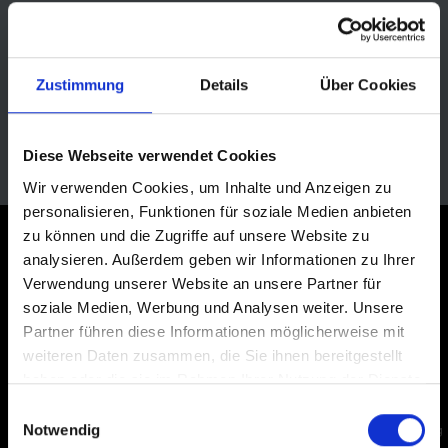
Zustimmung
Details
Über Cookies
Diese Webseite verwendet Cookies
Wir verwenden Cookies, um Inhalte und Anzeigen zu
personalisieren, Funktionen für soziale Medien anbieten
zu können und die Zugriffe auf unsere Website zu
analysieren. Außerdem geben wir Informationen zu Ihrer
ABONNEER JE NU OP DE NIEUWSBRIEF
Verwendung unserer Website an unsere Partner für
soziale Medien, Werbung und Analysen weiter. Unsere
Partner führen diese Informationen möglicherweise mit
weiteren Daten zusammen, die Sie ihnen bereitgestellt
NU REGISTREREN
haben oder die sie im Rahmen Ihrer Nutzung der Dienste
gesammelt haben.
Einwilligungsauswahl
Ik ga akkoord met het
privacybeleid
van Schwalbe. Toestemming voor de mailing
Notwendig
kan worden ingetrokken op elk gewenst moment met effect voor de toekomst,