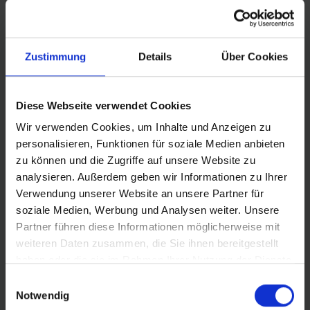
PERSLIJST
Zustimmung
Details
Über Cookies
Wilt u regelmatig informatie over Schwalbe
ontvangen? Registreer u dan hier en ontvang vanaf
Diese Webseite verwendet Cookies
nu alle persberichten van Schwalbe.
Wir verwenden Cookies, um Inhalte und Anzeigen zu
personalisieren, Funktionen für soziale Medien anbieten
Nu registreren
zu können und die Zugriffe auf unsere Website zu
analysieren. Außerdem geben wir Informationen zu Ihrer
Verwendung unserer Website an unsere Partner für
soziale Medien, Werbung und Analysen weiter. Unsere
Partner führen diese Informationen möglicherweise mit
weiteren Daten zusammen, die Sie ihnen bereitgestellt
haben oder die sie im Rahmen Ihrer Nutzung der Dienste
gesammelt haben.
Einwilligungsauswahl
Notwendig