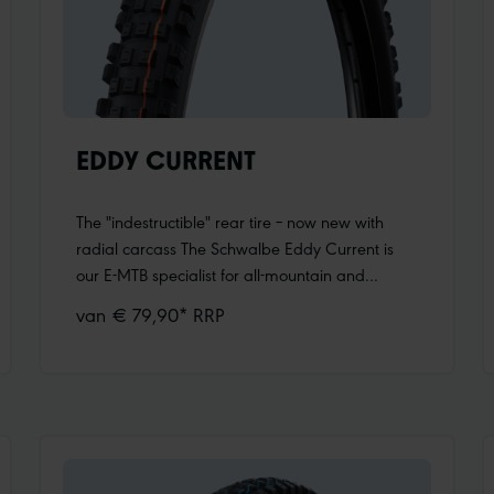
EDDY CURRENT
The "indestructible" rear tire – now new with
radial carcass The Schwalbe Eddy Current is
our E-MTB specialist for all-mountain and
enduro use. Its sturdy construction makes it a
van € 79,90* RRP
reliable, almost indestructible rear tire for all e-
bikes – from light-assist to full-power machines.
Eddy Current is a doer. With it, you can simply
set off, no matter which trails your e-mountain
bike adventure takes you on. With the
advantages of radial Our newly developed
GRAVITY PRO construction offers you the most