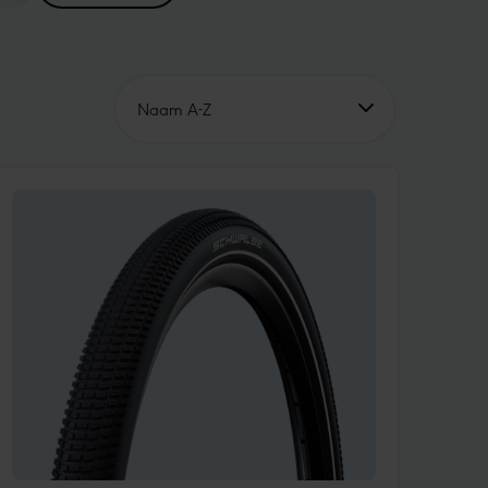
Naam A-Z
Naam A-Z
Name Z-A
Prijs oplopend
Prijs dalend
Unsere Empfehlung