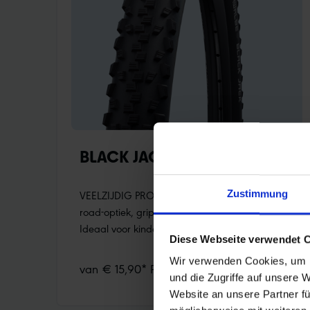
BLACK JACK
VEELZIJDIG PROFIEL met een geweldige off-
Zustimmung
road-optiek, grip en prima roleigenschappen.
Ideaal voor kinder- en jeugd-fietsen. In de
Diese Webseite verwendet 
maten 12”, 16” en 18” speciaal met Black’n’Roll
compound, wat ook binnen geen strepen
Wir verwenden Cookies, um I
van € 15,90* RRP
achterlaat op de vloer. doorlopende middenril
und die Zugriffe auf unsere 
voor een stille “loop” op asfalt en verharde
Website an unsere Partner fü