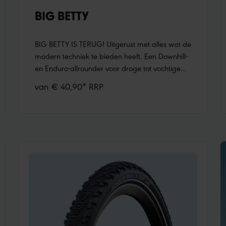
BIG BETTY
BIG BETTY IS TERUG! Uitgerust met alles wat de
modern techniek te bieden heeft. Een Downhill-
en Enduro-allrounder voor droge tot vochtige
omstandigheden. Big Betty functioneert perfect
van € 40,90* RRP
aan het achterwiel in combinatie met onze
geliefde Magic Mary.lange, schuine remranden
voor maximale remtractieextreem stabiele
schouderblokken voor uitstekende grip in de
bochtenopen en agressief profiel voor
uitstekende grip en zelfreinigingOur rear-wheel
specialist, Big Betty, will be discontinued from
April 2026. For the time being, only the 20-inch
and 24-inch children’s bike sizes will remain
available. As alternatives, we recommend the
Tacky Chan and Albert models.