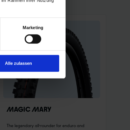
ie im Rahmen Ihrer Nutzung
Marketing
Alle zulassen
MAGIC MARY
The legendary all-rounder for enduro and