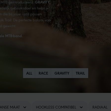
e MTB geïntroduceerd:
GRAVITY,
idelijk gebruiksdoel en helpt je
ie bij jouw rijstijl passen.
k Trail: De perfecte balans voor
l gewicht.
deale MTB-band.
ALL
RACE
GRAVITY
TRAIL
RANSE MAAT
HOOKLESS COMPATIBEL
RADIAAL