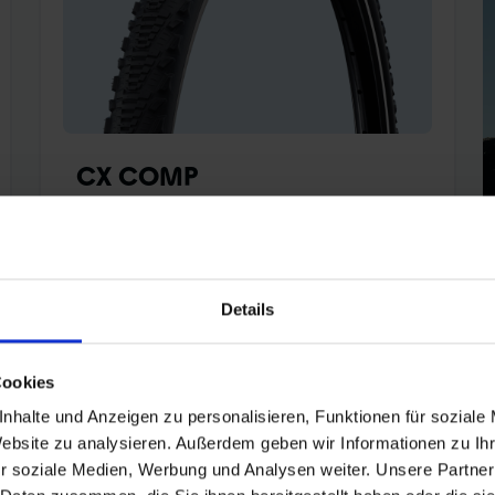
CX COMP
Instapmodel All-terrain band voor op de weg,
gravel en licht off-road gebruik. aansprekend
semi-slick profiel voor een lichte loop en een
Details
goede grip in de bochten op licht offroad
terrein.
Cookies
nhalte und Anzeigen zu personalisieren, Funktionen für soziale
van € 19,90* RRP
Website zu analysieren. Außerdem geben wir Informationen zu I
r soziale Medien, Werbung und Analysen weiter. Unsere Partner