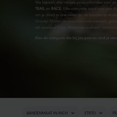
We hebben drie nieuwe productfamilies voor d
TRAIL
en
RACE
. Elke categorie staat voor een du
om je direct te oriënteren en de banden te vinden d
Gravity: Maximale prestaties voor extreem gebrui
elk avontuur Race: Maximale snelheid – minimaa
Kies de categorie die bij jou past en vind je i
BANDENMAAT IN INCH
ETRTO
F