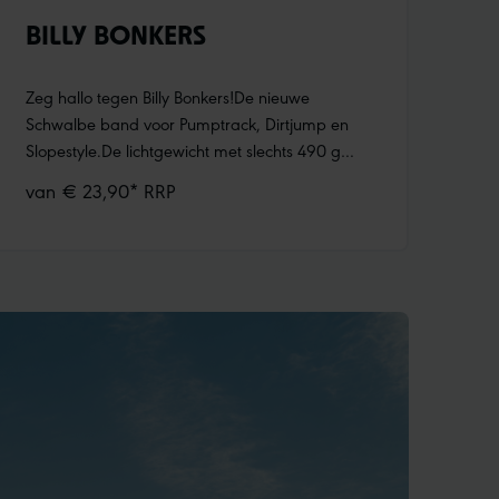
BILLY BONKERS
Zeg hallo tegen Billy Bonkers!De nieuwe
Schwalbe band voor Pumptrack, Dirtjump en
Slopestyle.De lichtgewicht met slechts 490 g
(Performance Line) rolt niet alleen extreem licht,
van € 23,90* RRP
maar rijdt ook zeer speels en behendig.
Tegelijkertijd biedt Billy Bonkers zijn rijder een
goedmoedig rijgevoel bij landingen, zelfs na
onbedoelde tricks en sprongen. Maximale
microvertanding voor grip op stoffige
ondergronden en op zacht zand.Fijn verdeelde
blocks vermeerderen het aantal
gripkanten.Kleine hellingen ondersteunen het
afrollen en maken de band nog sneller. Gevolg:
meer Airtime! Meer informatie:Nieuws - Billy
Bonkers