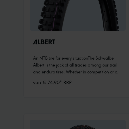
ALBERT
An MTB tire for every situationThe Schwalbe
Albert is the jack of all trades among our trail
and enduro tires. Whether in competition or on
a tour with your mates, on hardpack trails or
van € 74,90* RRP
soft paths: it consistently delivers the grip you
need in every terrain and gives you the
confidence to try new things. Also suitable for e-
MTBs!Pioneer of the radial revolutionThe Albert
was the first tire we introduced with the new
radial carcass. An MTB tire completely
rethought. The carcass conforms to the ground