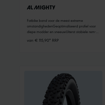
AL MIGHTY
Fatbike band voor de meest extreme
omstandighedenGeoptimaliseerd profiel voor
diepe modder en sneeuwUiterst stabiele rem-
en tractiekanten in het middenbereikLange
van € 115,90* RRP
gripkanten in het overgangs- en schouderbereik
voor beter gecontroleerd stuurgedragBanden
verkrijgbaar met spikes of met spike ready
noppen