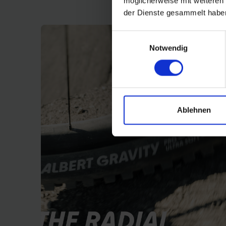
wegen.open schouderbereik voor uitstekende
möglicherweise mit weiteren
off-road grip
der Dienste gesammelt habe
Einwilligungsauswahl
Notwendig
Ablehnen