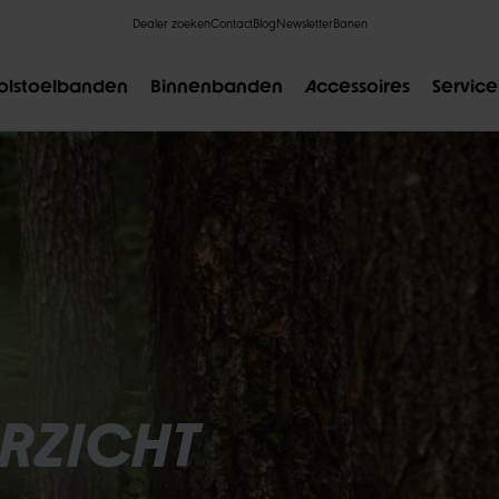
Dealer zoeken
Contact
Blog
Newsletter
Banen
olstoelbanden
Binnenbanden
Accessoires
Service
FAVORIETE ZOEKRESULTATEN
L
CLIK VALVE
RECYCLING
ONPLATBAAR
MAATAAN
RZICHT