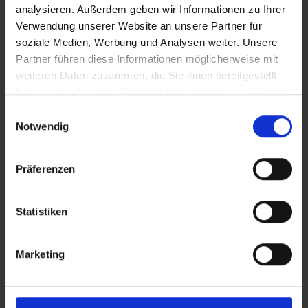
analysieren. Außerdem geben wir Informationen zu Ihrer
verfijnen of filter de tabel op de categorieën
Verwendung unserer Website an unsere Partner für
die je interesseren. Sorteer de banden met de
soziale Medien, Werbung und Analysen weiter. Unsere
pijltjes.
Partner führen diese Informationen möglicherweise mit
weiteren Daten zusammen, die Sie ihnen bereitgestellt
haben oder die sie im Rahmen Ihrer Nutzung der Dienste
gesammelt haben.
Einwilligungsauswahl
Vergelijken
Productnummer
Prijs
Notwendig
11159266
28,90 €
Präferenzen
11600847.01
33,90 €
Statistiken
11654253
41,90 €
Marketing
11159265
28,90 €