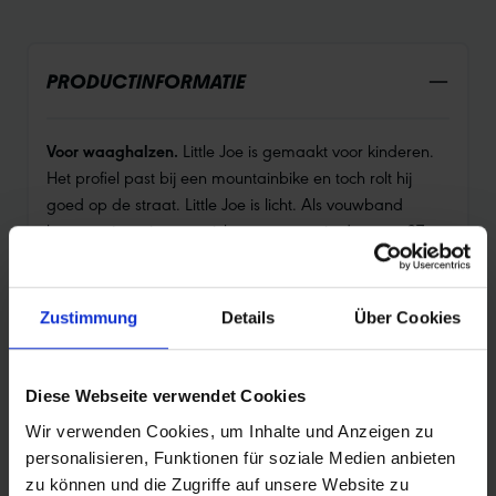
PRODUCTINFORMATIE
Voor waaghalzen.
Little Joe is gemaakt voor kinderen.
Het profiel past bij een mountainbike en toch rolt hij
goed op de straat. Little Joe is licht. Als vouwband
bespaar je serieus gewicht, met name in de maat 37-
406. Little Joe is veilig.
Zustimmung
Details
Über Cookies
Diese Webseite verwendet Cookies
PRODUCTOVERZICHT
Wir verwenden Cookies, um Inhalte und Anzeigen zu
personalisieren, Funktionen für soziale Medien anbieten
Vind nog sneller de perfecte band voor jou.
zu können und die Zugriffe auf unsere Website zu
Gebruik de zoekfunctie om het aanbod te