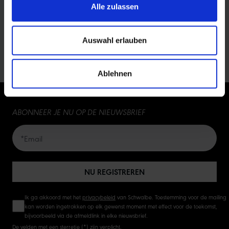
Alle zulassen
Showing
1-4
of
4
rows
5
5
Auswahl erlauben
10
Ablehnen
15
ABONNEER JE NU OP DE NIEUWSBRIEF
20
50
NU REGISTREREN
Ik ga akkoord met het
privacybeleid
van Schwalbe. Toestemming voor de mailing
kan worden ingetrokken op elk gewenst moment met effect voor de toekomst,
bijvoorbeeld via de afmeldlink in elke nieuwsbrief.
De velden met een sterretje (*) zijn verplicht.