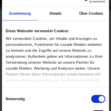
Zustimmung
Details
Über Cookies
Diese Webseite verwendet Cookies
TECHNIK ZUM ANFASSEN
Wir verwenden Cookies, um Inhalte und Anzeigen zu
personalisieren, Funktionen für soziale Medien anbieten
Reifen wechseln, testen und montieren: Beim Girls’ Day
zu können und die Zugriffe auf unsere Website zu
bei Schwalbe hatten Schülerinnen die Gelegenheit,
analysieren. Außerdem geben wir Informationen zu Ihrer
technische Berufe praktisch zu erleben. Sie konnten
Verwendung unserer Website an unsere Partner für
selbst einen Blick hinter die Kulissen werfen, mit
soziale Medien, Werbung und Analysen weiter. Unsere
Fachkräften sprechen und die Arbeit ausprobieren.
Partner führen diese Informationen möglicherweise mit
weiteren Daten zusammen, die Sie ihnen bereitgestellt
Mehr erfahren
haben oder die sie im Rahmen Ihrer Nutzung der Dienste
gesammelt haben.
Einwilligungsauswahl
Notwendig