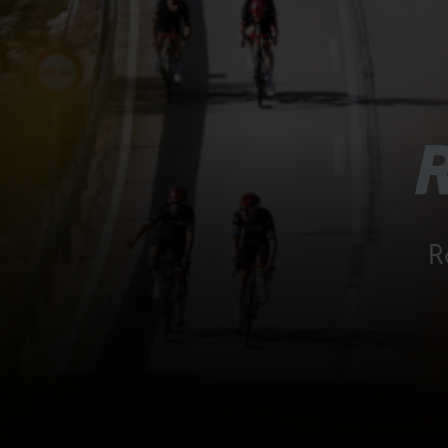
Schwalbe
drei k
R