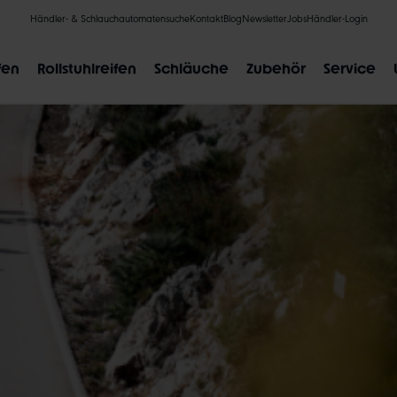
Händler- & Schlauchautomatensuche
Kontakt
Blog
Newsletter
Jobs
Händler-Login
fen
Rollstuhlreifen
Schläuche
Zubehör
Service
BELIEBTE SUCHANFRAGEN
CLIK VALVE
RECYCLING
UNPLATTBAR
GRÖSSENBE
ARE ZUORDNU