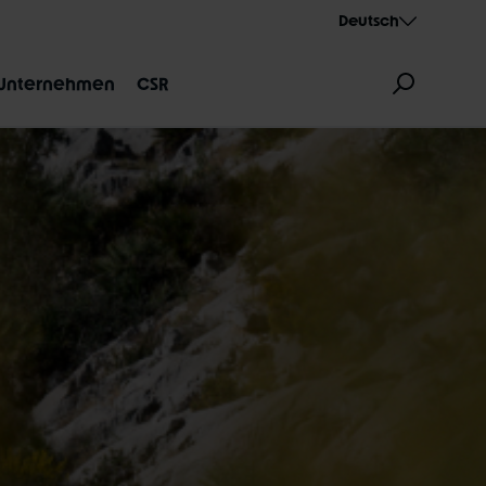
Deutsch
Unternehmen
CSR
ZEICHNUNG
AEROTHAN
ALBERT
NG.