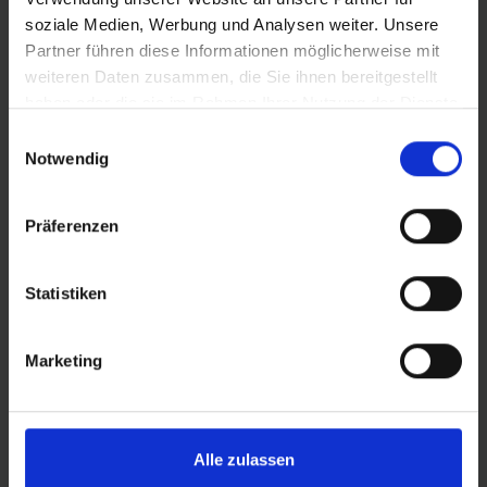
Fahrradreifen in der Größe 27.5"/28"/29" Zoll (ETRTO
soziale Medien, Werbung und Analysen weiter. Unsere
65→75-584, 54→75-622). Geringeres Gewicht, bei
Partner führen diese Informationen möglicherweise mit
gleicher Zuverlässigkeit wie ein Schwalbe Standard
weiteren Daten zusammen, die Sie ihnen bereitgestellt
Schlauch.
haben oder die sie im Rahmen Ihrer Nutzung der Dienste
gesammelt haben.
Einwilligungsauswahl
Notwendig
DETAILS / PRODUKTDATEN
Präferenzen
Statistiken
PRODUKTÜBERSICHT
Marketing
Finde noch schneller deinen perfekten Reifen.
Nutze die Suche zur Eingrenzung der Artikel
oder filtere dir die Tabelle nach den
Kategorien, die dich interessieren. Sortiere die
Alle zulassen
Reifen mit den Pfeilen.