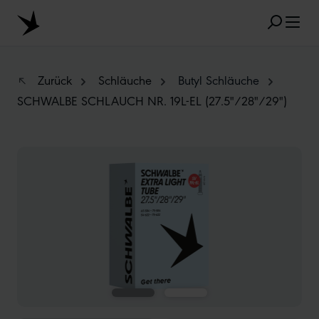
Zum Hauptinhalt springen
Zurück
Schläuche
Butyl Schläuche
SCHWALBE SCHLAUCH NR. 19L-EL (27.5"/28"/29")
BELIEBTE SUCHANFRAGEN
Bildergalerie überspringen
MARATHON
TUBELESS
RADIAL
CLIK VALVE
RECYCLING
UNPLATTBAR
GRÖSSENBEZEICHNUNG
AEROTHAN
ALBERT