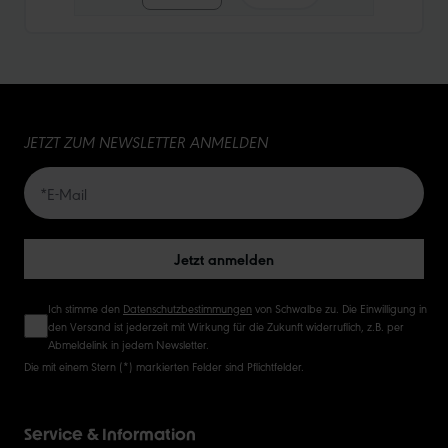
10
15
JETZT ZUM NEWSLETTER ANMELDEN
20
50
Jetzt anmelden
Ich stimme den
Datenschutzbestimmungen
von Schwalbe zu. Die Einwilligung in
den Versand ist jederzeit mit Wirkung für die Zukunft widerruflich, z.B. per
Abmeldelink in jedem Newsletter.
Die mit einem Stern (*) markierten Felder sind Pflichtfelder.
Service & Information