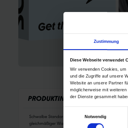
Zustimmung
Diese Webseite verwendet 
Wir verwenden Cookies, um I
und die Zugriffe auf unsere 
Website an unsere Partner fü
möglicherweise mit weiteren
der Dienste gesammelt habe
PRODUKTINFORMATIONEN
Einwilligungsauswahl
Schwalbe Standard Fahrradschlauch Nr. 7XS. Für Fahrr
Notwendig
gleichmäßiger Wandstärke. Höchste Zuverlässigkeit, d