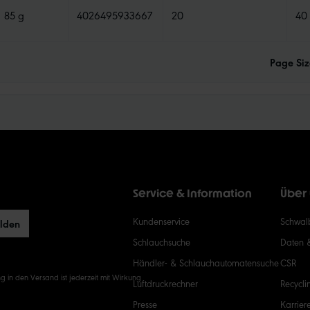
85 g
4026495933667
20
40
Page Siz
Service & Information
Über
Kundenservice
Schwalb
elden
Schlauchsuche
Daten 
Händler- & Schlauchautomatensuche
CSR
g in den Versand ist jederzeit mit Wirkung
Luftdruckrechner
Recycli
Presse
Karrier