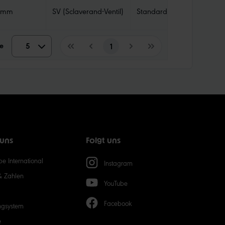
 mm
SV (Sclaverand-Ventil)
Standard
e
5
5
1
10
15
20
 uns
Folgt uns
50
e International
Instagram
& Zahlen
YouTube
Facebook
ngsystem
e