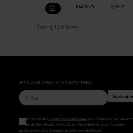
10463873
9,90 €
Showing
1-2
of
2
rows
JETZT ZUM NEWSLETTER ANMELDEN
Jetzt anm
Ich stimme den
Datenschutzbestimmungen
von Schwalbe zu. Die Einwilligun
für die Zukunft widerruflich, z.B. per Abmeldelink in jedem Newsletter.
Die mit einem Stern (*) markierten Felder sind Pflichtfelder.