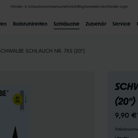
Händler- & Schlauchautomatensuche
Kontakt
Blog
Newsletter
Jobs
Händler-Login
fen
Rollstuhlreifen
Schläuche
Zubehör
Service
SCHWALBE SCHLAUCH NR. 7XS (20")
BELIEBTE SUCHANFRAGEN
SCHW
CLIK VALVE
RECYCLING
UNPLATTBAR
GRÖSSENBE
(20")
9,90 €
Artikelnumm