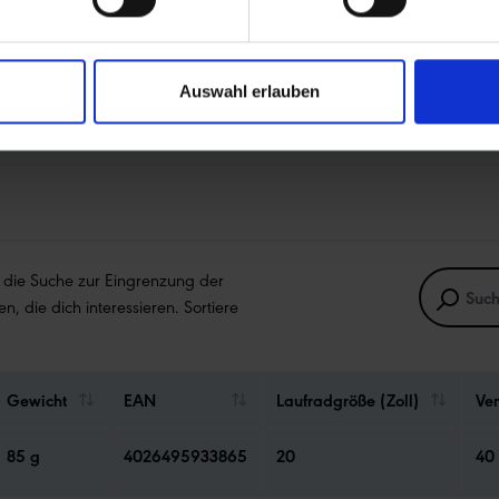
Auswahl erlauben
e die Suche zur Eingrenzung der
en, die dich interessieren. Sortiere
Gewicht
EAN
Laufradgröße (Zoll)
Ven
85 g
4026495933865
20
40