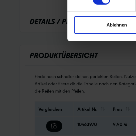
DETAILS / PRODUKTDATEN
Ablehnen
PRODUKTÜBERSICHT
Finde noch schneller deinen perfekten Reifen. Nutz
Artikel oder filtere dir die Tabelle nach den Kategori
die Reifen mit den Pfeilen.
Vergleichen
Artikel Nr.
Preis
10463970
9,90 €