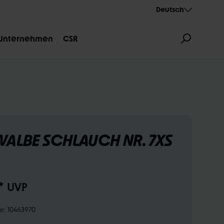
Deutsch
Unternehmen
CSR
ALBE SCHLAUCH NR. 7XS
ZEICHNUNG
AEROTHAN
ALBERT
* UVP
er:
10463970