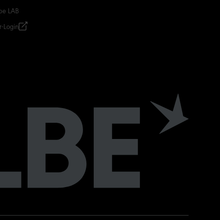
be LAB
r-Login