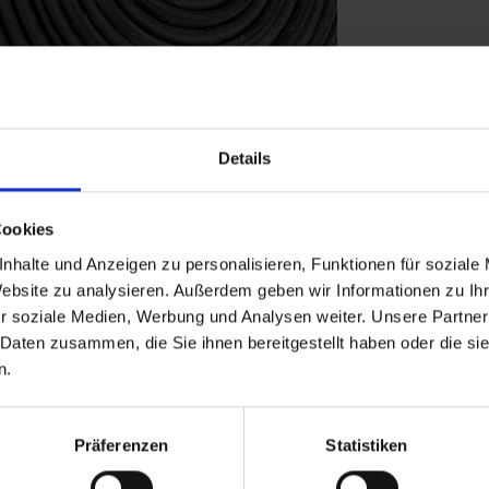
Details
Cookies
nhalte und Anzeigen zu personalisieren, Funktionen für soziale
Website zu analysieren. Außerdem geben wir Informationen zu I
r soziale Medien, Werbung und Analysen weiter. Unsere Partner
 Daten zusammen, die Sie ihnen bereitgestellt haben oder die s
n.
adreifen in der Größe 20" Zoll (ETRTO 23→25-451). Hält die Luft übe
Präferenzen
Statistiken
ie sich millionenfach bewährt hat.