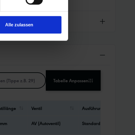
Alle zulassen
Tabelle Anpassen
tillänge
Ventil
Ausführung Schlauch
 mm
AV (Autoventil)
Standard