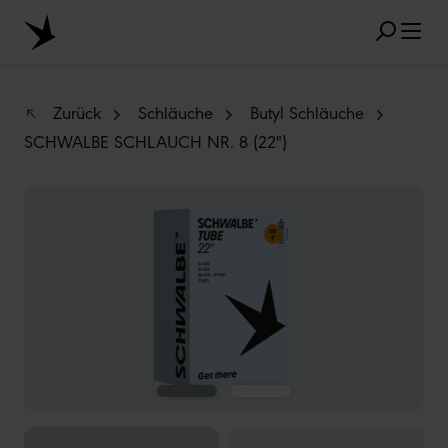
Zum Hauptinhalt springen
Zurück
Schläuche
Butyl Schläuche
SCHWALBE SCHLAUCH NR. 8 (22")
BELIEBTE SUCHANFRAGEN
Bildergalerie überspringen
MARATHON
TUBELESS
RADIAL
CLIK VALVE
RECYCLING
UNPLATTBAR
GRÖSSENBEZEICHNUNG
AEROTHAN
ALBERT