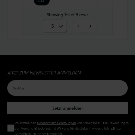
Showing
1-5
of
8
rows
5
5
10
15
JETZT ZUM NEWSLETTER ANMELDEN
20
50
Jetzt anmelden
Ich stimme den
Datenschutzbestimmungen
von Schwalbe zu. Die Einwilligung in
den Versand ist jederzeit mit Wirkung für die Zukunft widerruflich, z.B. per
Abmeldelink in jedem Newsletter.