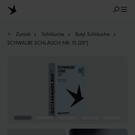
Zum Hauptinhalt springen
Zurück
Schläuche
Butyl Schläuche
SCHWALBE SCHLAUCH NR. 15 (28")
BELIEBTE SUCHANFRAGEN
Bildergalerie überspringen
MARATHON
TUBELESS
RADIAL
CLIK VALVE
RECYCLING
UNPLATTBAR
GRÖSSENBEZEICHNUNG
AEROTHAN
ALBERT