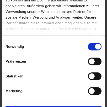
zu können und die Zugriffe auf unsere Website zu
Schwalbe Standard Fahrradschlauch Nr. 15. Für
analysieren. Außerdem geben wir Informationen zu Ihrer
Fahrradreifen in der Größe 28" Zoll (ETRTO 23→30-622,
Verwendung unserer Website an unsere Partner für
25-630). Besonders geeignet für Rennrad. Hält die Luft
soziale Medien, Werbung und Analysen weiter. Unsere
überdurchschnittlich lang. Dank bester Materialgüte und
Partner führen diese Informationen möglicherweise mit
gleichmäßiger Wandstärke. Höchste Zuverlässigkeit, die
weiteren Daten zusammen, die Sie ihnen bereitgestellt
sich millionenfach bewährt hat.
haben oder die sie im Rahmen Ihrer Nutzung der Dienste
gesammelt haben.
Einwilligungsauswahl
Notwendig
DETAILS / PRODUKTDATEN
Präferenzen
Statistiken
PRODUKTÜBERSICHT
Marketing
Finde noch schneller deinen perfekten Reifen.
Nutze die Suche zur Eingrenzung der Artikel
oder filtere dir die Tabelle nach den