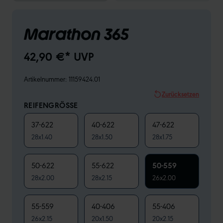
Marathon 365
42,90 €* UVP
Artikelnummer:
11159424.01
Zurücksetzen
REIFENGRÖSSE
37-622
40-622
47-622
28x1.40
28x1.50
28x1.75
50-622
55-622
50-559
28x2.00
28x2.15
26x2.00
55-559
40-406
55-406
26x2.15
20x1.50
20x2.15