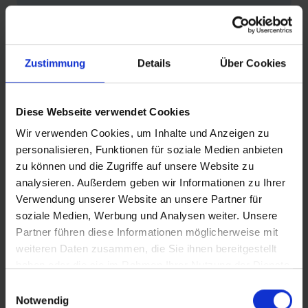
Zustimmung
Details
Über Cookies
PRODUKTINFORMATIONEN
Diese Webseite verwendet Cookies
Der Ganzjahresreifen
Wir verwenden Cookies, um Inhalte und Anzeigen zu
Satter Grip zu jeder Jahreszeit (auch bei Kälte,
personalisieren, Funktionen für soziale Medien anbieten
Nässe und Schnee) dank Lamellenprofil
zu können und die Zugriffe auf unsere Website zu
Sehr guter Pannenschutz dank Green Guard
analysieren. Außerdem geben wir Informationen zu Ihrer
Verwendung unserer Website an unsere Partner für
soziale Medien, Werbung und Analysen weiter. Unsere
Partner führen diese Informationen möglicherweise mit
DETAILS / PRODUKTDATEN
weiteren Daten zusammen, die Sie ihnen bereitgestellt
haben oder die sie im Rahmen Ihrer Nutzung der Dienste
gesammelt haben.
Einwilligungsauswahl
BEWERTUNGEN
Notwendig