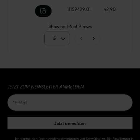
11159429.01
42,90 €
1100
Showing
1-5
of
9
rows
5
5
10
15
JETZT ZUM NEWSLETTER ANMELDEN
20
50
Jetzt anmelden
Ich stimme den
Datenschutzbestimmungen
von Schwalbe zu. Die Einwilligung in