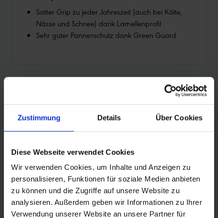
Satter Grip zu jeder Jahreszeit (auch bei Kälte,
Nässe und Schnee) dank Lamellenprofil
Sehr guter Pannenschutz dank Green Guard
PRODUKTÜBERSICHT
Zustimmung
Details
Über Cookies
Finde noch schneller deinen perfekten Reifen.
Nutze die Suche zur Eingrenzung der Artikel
Diese Webseite verwendet Cookies
oder filtere dir die Tabelle nach den
Kategorien, die dich interessieren. Sortiere die
Wir verwenden Cookies, um Inhalte und Anzeigen zu
Reifen mit den Pfeilen.
personalisieren, Funktionen für soziale Medien anbieten
zu können und die Zugriffe auf unsere Website zu
analysieren. Außerdem geben wir Informationen zu Ihrer
Verwendung unserer Website an unsere Partner für