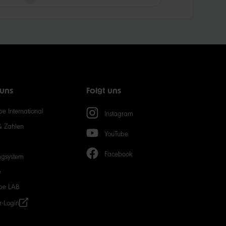
 uns
Folgt uns
e International
Instagram
& Zahlen
YouTube
Facebook
ngsystem
e
be LAB
r-Login