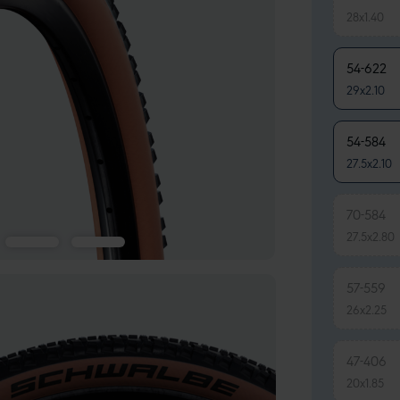
28x1.40
54-622
29x2.10
54-584
27.5x2.10
70-584
27.5x2.80
57-559
26x2.25
47-406
20x1.85