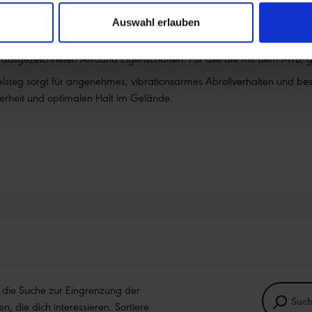
Auswahl erlauben
ausgezeichneten Allround-Eigenschaften. Für alle die mit dem MTB,
lsteg sorgt für angenehmes, vibrationsarmes Abrollverhalten und bes
herheit und optimalen Halt im Gelände.
e die Suche zur Eingrenzung der
en, die dich interessieren. Sortiere