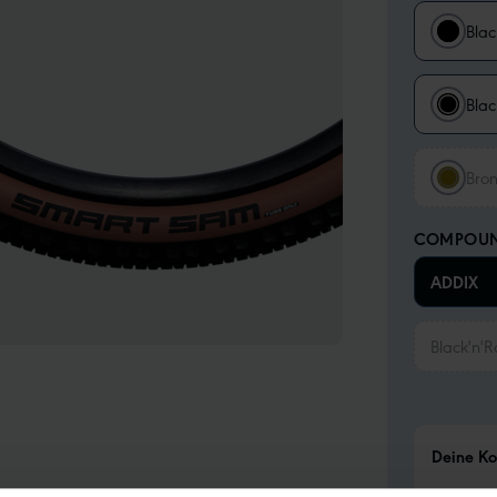
Blac
Blac
Bron
COMPOU
ADDIX
Black'n'Ro
Deine Ko