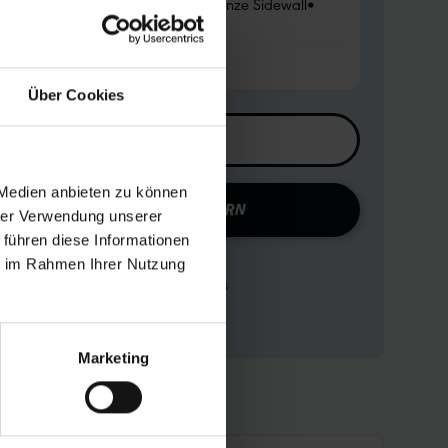
27.5x2.25)
•
Wired
•
Performance
•
Bronze Sidewall
•
 Merkmale:
Tube
Über Cookies
ZUR HÄNDLERSUCHE
 Medien anbieten zu können
KONFIGURATION SPEICHERN
hrer Verwendung unserer
 führen diese Informationen
Produktvergleich
ie im Rahmen Ihrer Nutzung
Zu den technischen Details
Zur Produktübersicht
Marketing