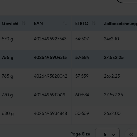
Gewicht
EAN
ETRTO
Zollbezeichnung
570 g
4026495927543
54-507
24x2.10
755 g
4026495904315
57-584
27.5x2.25
765 g
4026495820042
57-559
26x2.25
770 g
4026495912419
60-584
27.5x2.35
630 g
4026495934848
50-559
26x2.00
Page Size
5
5