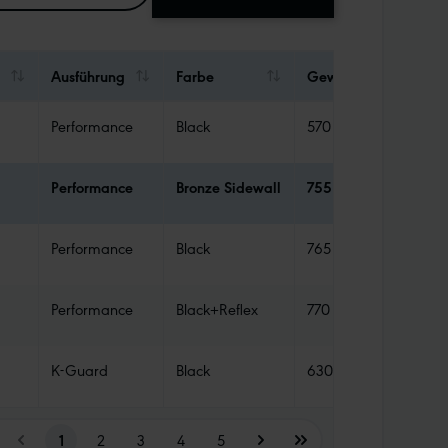
Ausführung
Farbe
Gewicht
Abdi
Performance
Black
570 g
Tube
Performance
Bronze Sidewall
755 g
Tube
Performance
Black
765 g
Tube
Performance
Black+Reflex
770 g
Tube
K-Guard
Black
630 g
Tube
1
2
3
4
5