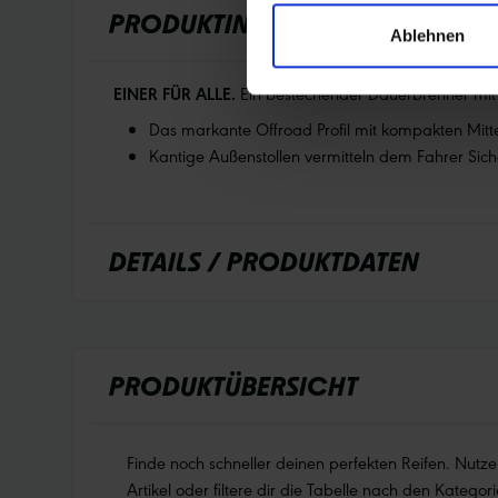
PRODUKTINFORMATIONEN
Ablehnen
EINER FÜR ALLE.
Ein bestechender Dauerbrenner mit 
Das markante Offroad Profil mit kompakten Mitte
Kantige Außenstollen vermitteln dem Fahrer Sic
DETAILS / PRODUKTDATEN
PRODUKTÜBERSICHT
Finde noch schneller deinen perfekten Reifen. Nutz
Artikel oder filtere dir die Tabelle nach den Kategori