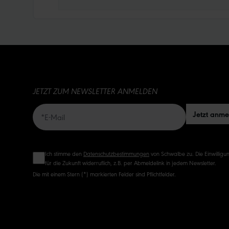
JETZT ZUM NEWSLETTER ANMELDEN
Jetzt anm
Ich stimme den
Datenschutzbestimmungen
von Schwalbe zu. Die Einwilligun
für die Zukunft widerruflich, z.B. per Abmeldelink in jedem Newsletter.
Die mit einem Stern (*) markierten Felder sind Pflichtfelder.