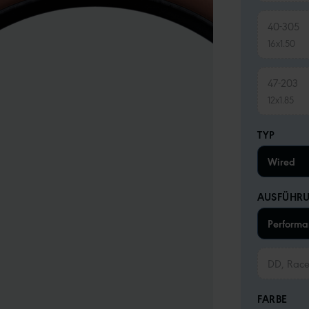
40-305
16x1.50
47-203
12x1.85
TYP
Wired
AUSFÜHR
Performa
DD, Rac
FARBE