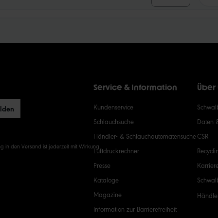
10
15
20
Service & Information
Über
50
Kundenservice
Schwalb
elden
Schlauchsuche
Daten 
Händler- & Schlauchautomatensuche
CSR
g in den Versand ist jederzeit mit Wirkung
Luftdruckrechner
Recycli
Presse
Karrier
Kataloge
Schwal
Magazine
Händle
Information zur Barrierefreiheit