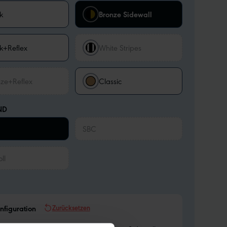
k
Bronze Sidewall
k+Reflex
White Stripes
ze+Reflex
Classic
ND
SBC
ll
Zurücksetzen
nfiguration