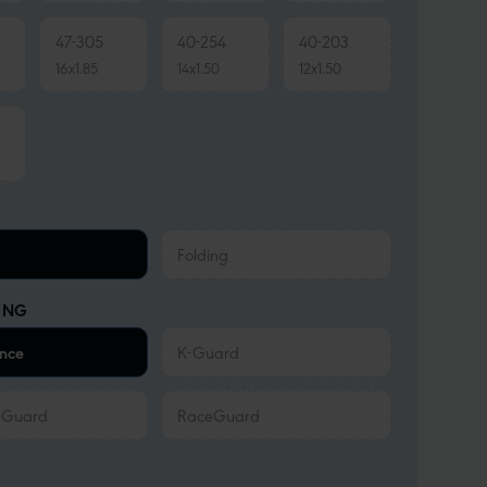
47-305
40-254
40-203
16x1.85
14x1.50
12x1.50
Folding
UNG
nce
K-Guard
eGuard
RaceGuard