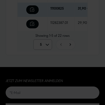
11100825
31,90 €
285 
11282387.01
29,90 €
315 g
Showing
1-5
of
22
rows
5
5
10
15
JETZT ZUM NEWSLETTER ANMELDEN
20
50