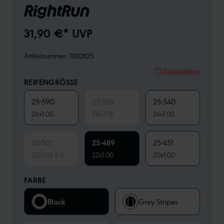
RightRun
31,90 €* UVP
Artikelnummer:
11100825
Zurücksetzen
REIFENGRÖSSE
25-590
23-559
25-540
26x1.00
26x7/8
24x1.00
25-501
25-489
25-451
22x1.00 B.S.
22x1.00
20x1.00
FARBE
Black
Grey Stripes