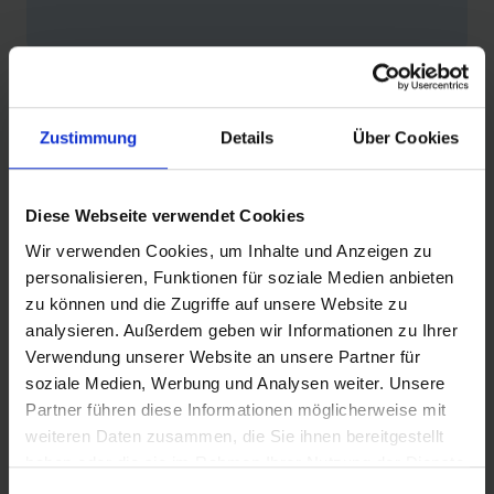
Zustimmung
Details
Über Cookies
PRODUKTINFORMATIONEN
Diese Webseite verwendet Cookies
UNSER EINSTIEGSMODELL MIT TOP-AUSSTATTUNG:
Wir verwenden Cookies, um Inhalte und Anzeigen zu
Wirksame K-Guard Pannenschutzlage, handschonende
personalisieren, Funktionen für soziale Medien anbieten
2Grip-Seitenwand und eine optisch sehr moderne
zu können und die Zugriffe auf unsere Website zu
zweifarbige Gummimischung. Der besondere Clou ist
analysieren. Außerdem geben wir Informationen zu Ihrer
das robuste Black’n Roll Compound im
Verwendung unserer Website an unsere Partner für
Laufflächenzentrum.
soziale Medien, Werbung und Analysen weiter. Unsere
Partner führen diese Informationen möglicherweise mit
weiteren Daten zusammen, die Sie ihnen bereitgestellt
haben oder die sie im Rahmen Ihrer Nutzung der Dienste
DETAILS / PRODUKTDATEN
gesammelt haben.