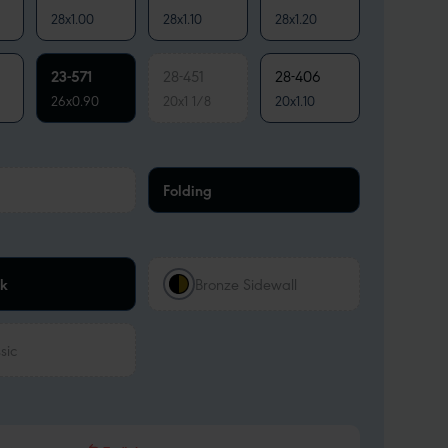
28x1.00
28x1.10
28x1.20
23-571
28-451
28-406
26x0.90
20x1 1/8
20x1.10
Folding
ck
Bronze Sidewall
sic