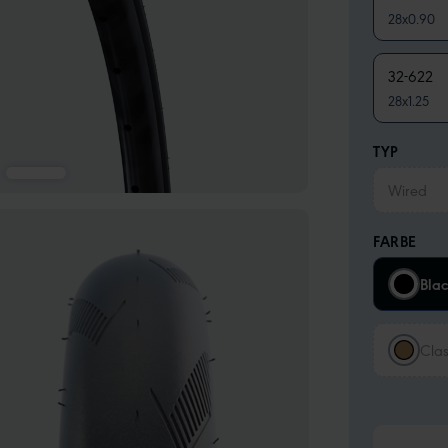
28x0.90
32-622
28x1.25
TYP
Wired
FARBE
Bla
Clas