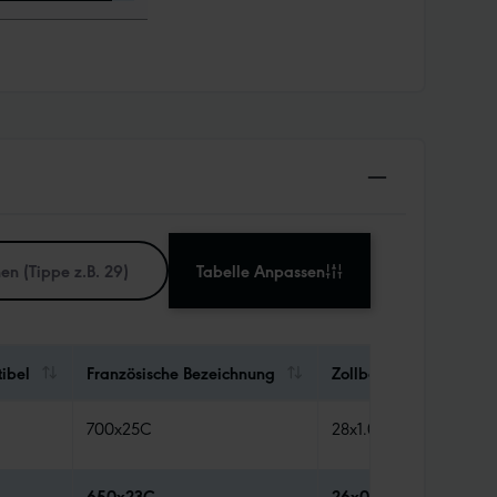
Tabelle Anpassen
ibel
Französische Bezeichnung
Zollbezeichnung
700x25C
28x1.00
650x23C
26x0.90