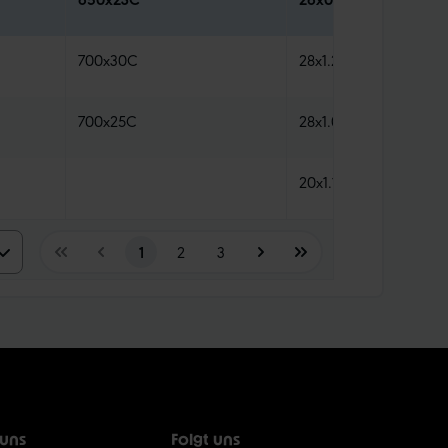
700x30C
28x1.20
700x25C
28x1.00
20x1.10
5
1
2
3
0
5
0
 uns
Folgt uns