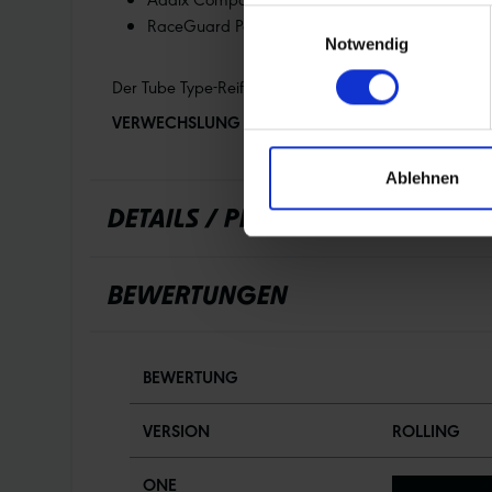
Einwilligungsauswahl
RaceGuard Pannenschutz
Notwendig
Der Tube Type-Reifen ist speziell für die Anwendung m
VERWECHSLUNG AUSGESCHLOSSEN:
Alle Schwalbe
Ablehnen
DETAILS / PRODUKTDATEN
BEWERTUNGEN
BEWERTUNG
VERSION
ROLLING
ONE