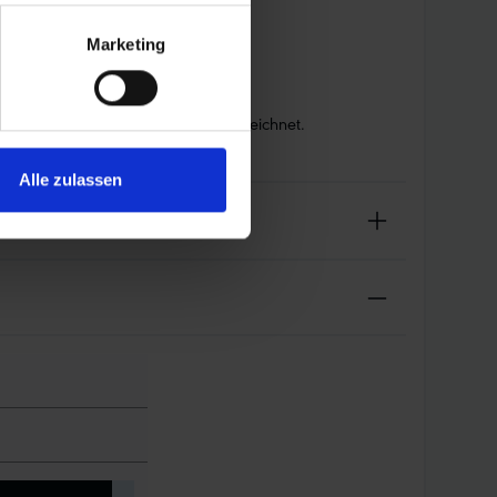
Marketing
” oder “TUBE ONLY”-Reifen gekennzeichnet.
Alle zulassen