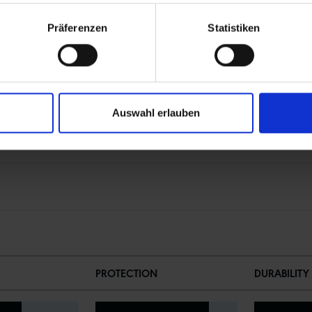
Präferenzen
Statistiken
it Schlauch konzipiert und darf nicht Tubeless gefahren werden.
 One-Rennradreifen sind durch zusätzliche Label eindeutig als “TLE
Auswahl erlauben
PROTECTION
DURABILITY