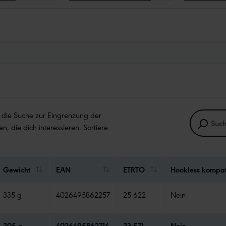
e die Suche zur Eingrenzung der
en, die dich interessieren. Sortiere
Gewicht
EAN
ETRTO
Hookless kompat
335 g
4026495862257
25-622
Nein
205 g
4026495862714
23-571
Nein