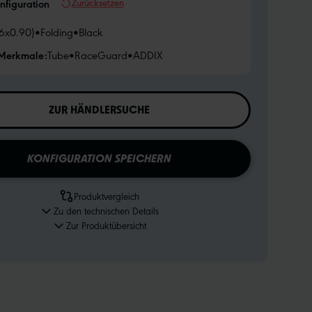
Zurücksetzen
nfiguration
26x0.90)
•
Folding
•
Black
 Merkmale:
Tube
•
RaceGuard
•
ADDIX
ZUR HÄNDLERSUCHE
KONFIGURATION SPEICHERN
Produktvergleich
Zu den technischen Details
Zur Produktübersicht