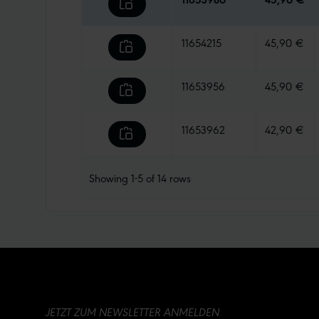
11654215
45,90 €
11653956
45,90 €
11653962
42,90 €
Showing
1-5
of
14
rows
JETZT ZUM NEWSLETTER ANMELDEN