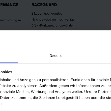
ORMANCE
RACEGUARD
2 Lagen überkreuztes
Nylongewebe auf hochwertiger
mmimischung mit
67EPI-Karkasse, für bewährten
Schutz von leichten Reifen.
reite. Ähnlich
s ein
für Reifen in
ne.
Details
Cookies
nhalte und Anzeigen zu personalisieren, Funktionen für soziale
Website zu analysieren. Außerdem geben wir Informationen zu I
nd agil präsentiert sich der neue Schwalbe One mit Rennradreifen-Tec
r soziale Medien, Werbung und Analysen weiter. Unsere Partner
 fahren.
 Daten zusammen, die Sie ihnen bereitgestellt haben oder die s
n.