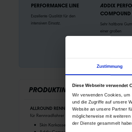
PERFORMANCE LINE
ADDIX PERF
COMPOUND
Exzellente Qualität für den
intensiven Einsatz.
Sehr haltbare Gu
einer großen
Anforderungsbandb
wie Speedgrip ist e
Universalcompound 
der Performance Li
Zustimmung
Diese Webseite verwendet 
PRODUKTINFORMATIONEN
Wir verwenden Cookies, um I
und die Zugriffe auf unsere 
ALLROUND RENNRADREIFEN.
Schnell, zuverlässig u
Website an unsere Partner fü
für Rennradfahrer die es bevorzugen, mit Schlauch zu
möglicherweise mit weiteren
der Dienste gesammelt habe
Skin Karkasse
Addix Compound