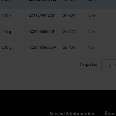
290 g
4026495914031
30-622
Nein
245 g
4026495862011
25-622
Nein
200 g
4026495862219
28-406
Nein
Page Size
5
1
1
2
Service & Information
Über