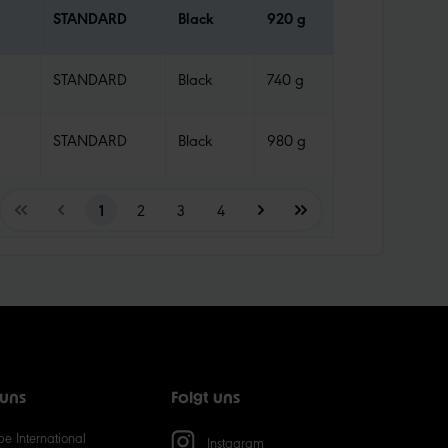
STANDARD
Black
920 g
TLR
STANDARD
Black
740 g
Tube
STANDARD
Black
980 g
TLR
1
2
3
4
 uns
Folgt uns
e International
Instagram