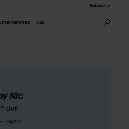
Deutsch
Unternehmen
CSR
ZEICHNUNG
AEROTHAN
ALBERT
y Nic
€* UVP
er:
11654131.02