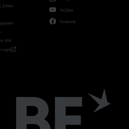
& Zahlen
YouTube
Facebook
ngsystem
e
be LAB
r-Login