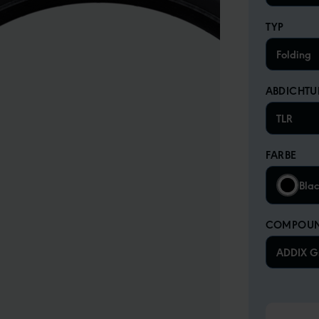
TYP
Folding
ABDICHT
TLR
FARBE
Bla
COMPOU
ADDIX G