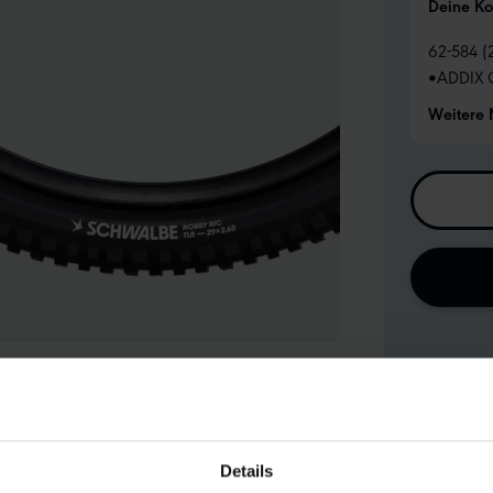
Deine Ko
62-584 (
•
ADDIX 
Weitere
Details