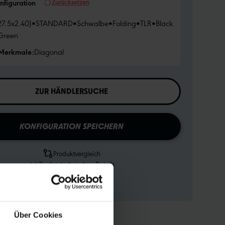
Zurücksetzen
nfiguration
27.5x2.40)
•
STANDARD
•
Schwalbe
•
Folding
•
TLR
•
Black
Green
 Merkmale:
Diagonal
ZUR HÄNDLERSUCHE
KONFIGURATION SPEICHERN
Produktvergleich
Zu den technischen Details
Zur Produktübersicht
Über Cookies