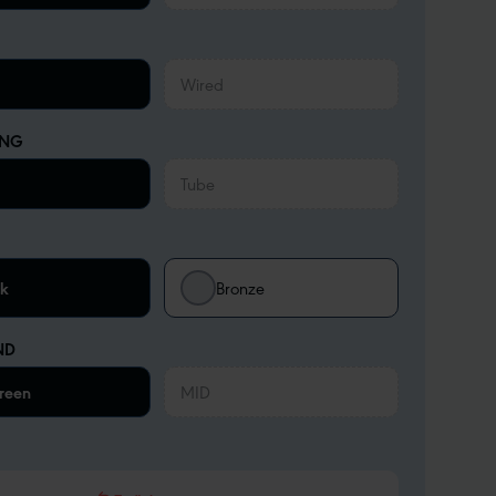
Wired
UNG
Tube
ck
Bronze
ND
reen
MID