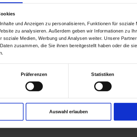
Cookies
nhalte und Anzeigen zu personalisieren, Funktionen für soziale
Website zu analysieren. Außerdem geben wir Informationen zu I
ert, egal was das Wetter bringt, egal in welchem Gelände. Und das be
r soziale Medien, Werbung und Analysen weiter. Unsere Partner
erige Cross-Country Strecken genauso wie für technisch anspruchsvolle
 Daten zusammen, die Sie ihnen bereitgestellt haben oder die s
en Profildesign:
n.
sorgt für noch mehr Traktion.
reinigung.
Präferenzen
Statistiken
h spezielle Stollenanordnung im Center.
Auswahl erlauben