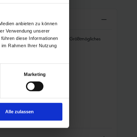
 Medien anbieten zu können
hrer Verwendung unserer
i vergleichsweise geringem Gewicht! Größtmögliches
 führen diese Informationen
 Enduro-Trails.
ie im Rahmen Ihrer Nutzung
Marketing
Alle zulassen