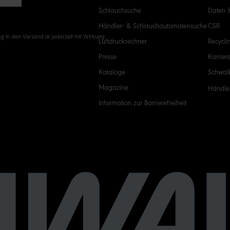
Schlauchsuche
Daten 
Händler- & Schlauchautomatensuche
CSR
g in den Versand ist jederzeit mit Wirkung
Luftdruckrechner
Recycli
Presse
Karrier
Kataloge
Schwal
Magazine
Händle
Information zur Barrierefreiheit