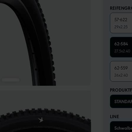
REIFENGRÖ
57-622
29x2.25
62-584
27.5x2.40
62-559
26x2.40
PRODUKTF
STANDA
LINE
Schwalb