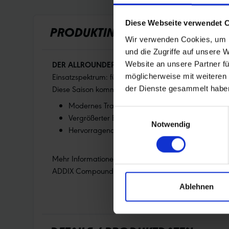
Diese Webseite verwendet 
PRODUKTINFORMATIONEN
Wir verwenden Cookies, um I
und die Zugriffe auf unsere 
DER ALLROUNDER,
der in jeder Situation funktioni
Website an unsere Partner fü
Einsatzspektrum: für Tour und All Mountain, für schwi
möglicherweise mit weiteren
Diese Saison kommt Nobby Nic mit einem überarbeitet
der Dienste gesammelt habe
Modernes Trail-Profil mit stabilen Schulterblocks 
Einwilligungsauswahl
Vergrößerter Blockabstand für verbesserte Selbst
Notwendig
Hervorragende Brems-und Vortriebstraktion durc
Mehr Informationen:
ADDIX Compound
Ablehnen