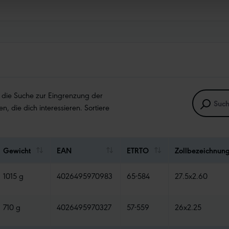
e die Suche zur Eingrenzung der
en, die dich interessieren. Sortiere
Gewicht
EAN
ETRTO
Zollbezeichnun
1015 g
4026495970983
65-584
27.5x2.60
710 g
4026495970327
57-559
26x2.25