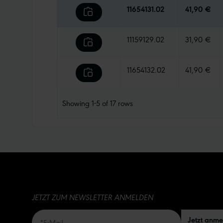
11654131.02
41,90 €
11159129.02
31,90 €
11654132.02
41,90 €
Showing
1-5
of
17
rows
JETZT ZUM NEWSLETTER ANMELDEN
Jetzt anm