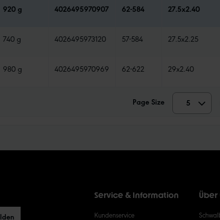
920 g
4026495970907
62-584
27.5x2.40
740 g
4026495973120
57-584
27.5x2.25
980 g
4026495970969
62-622
29x2.40
Page Size
5
5
10
15
20
Service & Information
Über
50
Kundenservice
Schwalb
elden