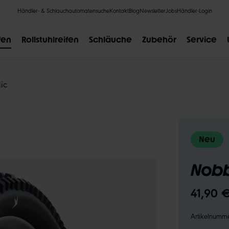
Händler- & Schlauchautomatensuche
Kontakt
Blog
Newsletter
Jobs
Händler-Login
fen
Rollstuhlreifen
Schläuche
Zubehör
Service
ic
BELIEBTE SUCHANFRAGEN
Neu
CLIK VALVE
RECYCLING
UNPLATTBAR
GRÖSSENBE
Nobb
41,90 
Artikelnumm