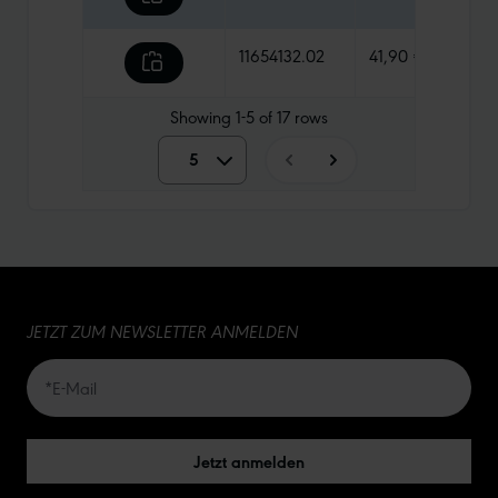
11654132.02
41,90 €
980 
Showing
1-5
of
17
rows
5
5
10
15
JETZT ZUM NEWSLETTER ANMELDEN
20
50
Jetzt anmelden