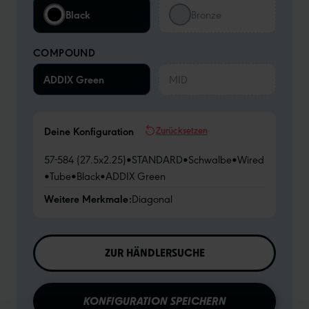
Black
Bronze
COMPOUND
ADDIX Green
MID
Zurücksetzen
Deine Konfiguration
57-584 (27.5x2.25)
•
STANDARD
•
Schwalbe
•
Wired
•
Tube
•
Black
•
ADDIX Green
Weitere Merkmale:
Diagonal
ZUR HÄNDLERSUCHE
KONFIGURATION SPEICHERN