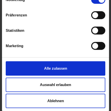
Diese Saison kommt Nobby Nic mit einem
überarbeiteten Profildesign:
Modernes Trail-Profil mit stabilen Schulterblocks
Präferenzen
sorgt für noch mehr Traktion.
Vergrößerter Blockabstand für verbesserte
Statistiken
Selbstreinigung.
Hervorragende Brems-und Vortriebstraktion durch
spezielle Stollenanordnung im Center.
Marketing
Mehr Informationen:
ADDIX Compound
Alle zulassen
Auswahl erlauben
DETAILS / PRODUKTDATEN
Ablehnen