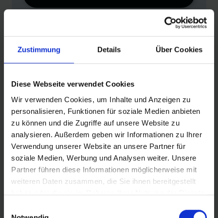
Produktvergleich
Zu den technischen Details
Zur Produktübersicht
Zustimmung
Details
Über Cookies
Diese Webseite verwendet Cookies
Wir verwenden Cookies, um Inhalte und Anzeigen zu
personalisieren, Funktionen für soziale Medien anbieten
PRODUKTINFORMATIONEN
zu können und die Zugriffe auf unsere Website zu
analysieren. Außerdem geben wir Informationen zu Ihrer
Verwendung unserer Website an unsere Partner für
DER ALLROUNDER,
der in jeder Situation funktioniert,
soziale Medien, Werbung und Analysen weiter. Unsere
egal was das Wetter bringt, egal in welchem Gelände.
Partner führen diese Informationen möglicherweise mit
Und das bei vergleichsweise geringem Gewicht!
weiteren Daten zusammen, die Sie ihnen bereitgestellt
Größtmögliches Einsatzspektrum: für Tour und All
haben oder die sie im Rahmen Ihrer Nutzung der Dienste
Mountain, für schwierige Cross-Country Strecken
gesammelt haben.
Einwilligungsauswahl
genauso wie für technisch anspruchsvolle Enduro-Trails.
Notwendig