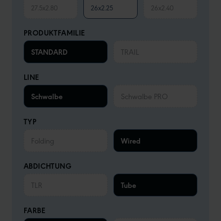
27.5x2.80
26x2.25
26x2.40
PRODUKTFAMILIE
STANDARD
TRAIL
LINE
Schwalbe
Schwalbe PRO
TYP
Folding
Wired
ABDICHTUNG
TLR
Tube
FARBE