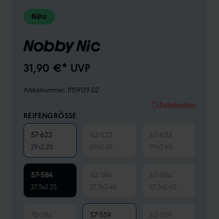
Neu
Nobby Nic
31,90 €* UVP
Artikelnummer:
11159129.02
Zurücksetzen
REIFENGRÖSSE
57-622
62-622
65-622
29x2.25
29x2.40
29x2.60
57-584
62-584
65-584
27.5x2.25
27.5x2.40
27.5x2.60
70-584
57-559
62-559