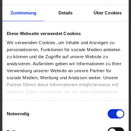
komfortabler. Denn Luftreifen sind eine Form von
Federung am Rad. Je breiter, desto besser und sensibler
Zustimmung
Details
Über Cookies
können sie funktionieren. Du kannst den Motion Super
Moto-X als Fahrwerks-Upgrade betrachten und über
den Luftdruck präzise tunen.
Diese Webseite verwendet Cookies
Wir verwenden Cookies, um Inhalte und Anzeigen zu
ROBUST UND BELASTBAR
personalisieren, Funktionen für soziale Medien anbieten
Der Motion Super Moto-X ist der robuste Bruder des
zu können und die Zugriffe auf unsere Website zu
Motion Big Apple – extra für die höheren Belastungen an
analysieren. Außerdem geben wir Informationen zu Ihrer
E-Bikes, S-Pedelecs und Cargobikes konstruiert. Dabei
Verwendung unserer Website an unsere Partner für
hilft das riesige Reifenvolumen und außerdem eine
soziale Medien, Werbung und Analysen weiter. Unsere
verstärkte Karkasse und Greenguard-Pannenschutz mit
Partner führen diese Informationen möglicherweise mit
Double Defense. Die Traglast ist außerordentlich: je nach
weiteren Daten zusammen, die Sie ihnen bereitgestellt
Ausführung hält ein Motion Super Moto-X bis zu 120
haben oder die sie im Rahmen Ihrer Nutzung der Dienste
Kilogramm pro Reifen aus – so eignet er sich auch für
gesammelt haben.
Einwilligungsauswahl
die herausforderndsten Transportaufgaben.
Notwendig
SICHERHEIT DURCH TECHNOLOGIE