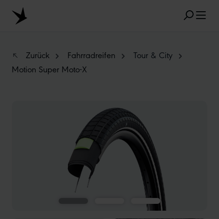
Zum Hauptinhalt springen
Zurück
Fahrradreifen
Tour & City
Motion Super Moto-X
BELIEBTE SUCHANFRAGEN
Bildergalerie überspringen
MARATHON
TUBELESS
RADIAL
CLIK VALVE
RECYCLING
UNPLATTBAR
GRÖSSENBEZEICHNUNG
AEROTHAN
ALBERT