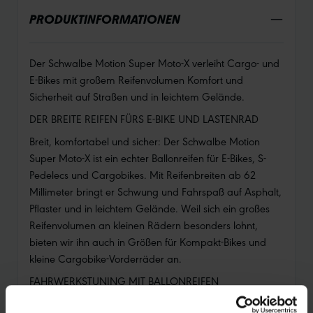
PRODUKTINFORMATIONEN
Der Schwalbe Motion Super Moto-X verleiht Cargo- und
E-Bikes mit großem Reifenvolumen Komfort und
Sicherheit auf Straßen und in leichtem Gelände.
DER BREITE REIFEN FÜRS E-BIKE UND LASTENRAD
Breit, komfortabel und sicher: Der Schwalbe Motion
Super Moto-X ist ein echter Ballonreifen für E-Bikes, S-
Pedelecs und Cargobikes. Mit Reifenbreiten ab 62
Millimeter bringt er Schwung und Fahrspaß auf Asphalt,
Pflaster und in leichtem Gelände. Weil sich ein großes
Reifenvolumen an kleinen Rädern besonders lohnt,
bieten wir ihn auch in Größen für Kompakt-Bikes und
kleine Cargobike-Vorderräder an.
FAHRWERKSTUNING MIT BALLONREIFEN
Ein E-Bike mit breiten Reifen fährt sich sicherer und