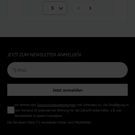
5
5
10
15
JETZT ZUM NEWSLETTER ANMELDEN
20
50
Jetzt anmelden
Ich stimme den
Datenschutzbestimmungen
von Schwalbe zu. Die Einwilligung in
den Versand ist jederzeit mit Wirkung für die Zukunft widerruflich, z.B. per
Abmeldelink in jedem Newsletter.
Die mit einem Stern (*) markierten Felder sind Pflichtfelder.