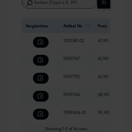
Vergleichen
Artikel Nr.
Preis
Gewi
11101381.02
41,90 €
1095
11159767
41,90 €
835 
11159770
41,90 €
960 
11159766
38,90 €
680 
11159604.01
59,90 €
1265
Showing
1-5
of
14
rows