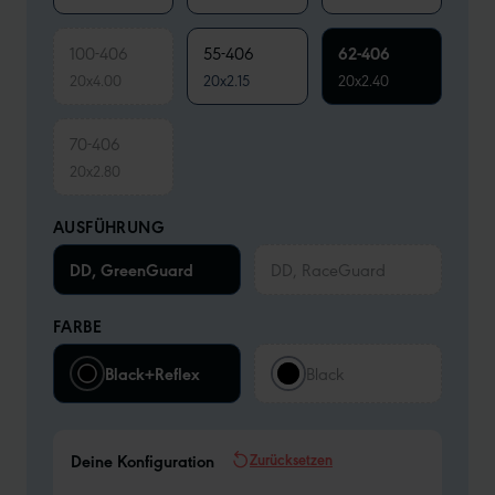
100-406
55-406
62-406
20x4.00
20x2.15
20x2.40
70-406
20x2.80
AUSFÜHRUNG
DD, GreenGuard
DD, RaceGuard
FARBE
Black+Reflex
Black
Zurücksetzen
Deine Konfiguration