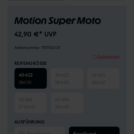
Motion Super Moto
42,90 €* UVP
Artikelnummer:
11159533.01
Zurücksetzen
REIFENGRÖSSE
40-622
50-622
62-622
28x1.50
28x2.00
28x2.40
62-584
62-406
27.5x2.40
20x2.40
AUSFÜHRUNG
DD, RaceGuard
RaceGuard