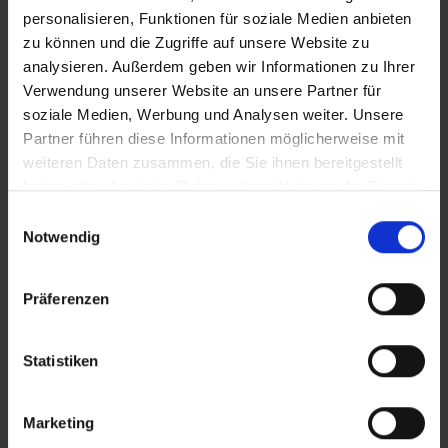
personalisieren, Funktionen für soziale Medien anbieten
PRODUKTINFORMATIONEN
zu können und die Zugriffe auf unsere Website zu
analysieren. Außerdem geben wir Informationen zu Ihrer
Verwendung unserer Website an unsere Partner für
BREIT, KOMFORTABEL, SICHER! Egal ob auf Asphalt
soziale Medien, Werbung und Analysen weiter. Unsere
oder in leichtem Gelände, der bullige MOTION Super
Partner führen diese Informationen möglicherweise mit
Moto-X bietet beste Fahreigenschaften und jede Menge
weiteren Daten zusammen, die Sie ihnen bereitgestellt
Komfort. Damit jedes Ziel sicher erreicht wird, hält die
haben oder die sie im Rahmen Ihrer Nutzung der Dienste
stabile DoubleDefense-Konstruktion auch härtesten
gesammelt haben.
Bedingungen stand. Mit bis zu 70 mm Breite, riesigem
Einwilligungsauswahl
Notwendig
Volumen und hohem Komfort ist der MOTION Super
Moto-X die ideale Ausstattung für E-Bikes jeder Art.
Natürlich mit ECE-R75 Prüfzeichen für schnelle E-Bikes.
Präferenzen
Statistiken
DETAILS / PRODUKTDATEN
Marketing