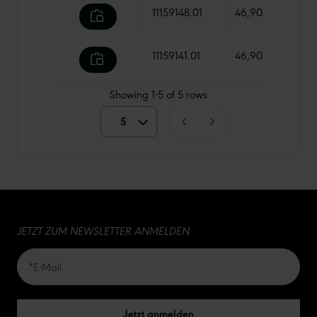
11159148.01
46,90 €
1285
11159141.01
46,90 €
1210 
Showing
1-5
of
5
rows
5
5
10
15
JETZT ZUM NEWSLETTER ANMELDEN
20
50
Jetzt anmelden