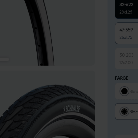
32-622
28x1.25
47-559
26x1.75
50-203
12x2.00
FARBE
Blac
Blac