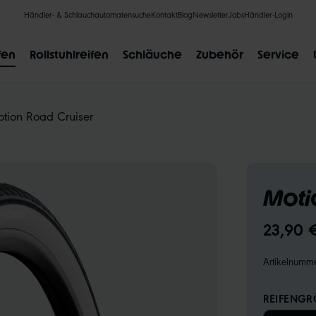
Händler- & Schlauchautomatensuche
Kontakt
Blog
Newsletter
Jobs
Händler-Login
fen
Rollstuhlreifen
Schläuche
Zubehör
Service
tion Road Cruiser
BELIEBTE SUCHANFRAGEN
Moti
CLIK VALVE
RECYCLING
UNPLATTBAR
GRÖSSENBE
23,90 
Artikelnumm
REIFENGRÖ