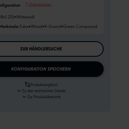
Zurücksetzen
nfiguration
28x1.25)
•
Whitewall
 Merkmale:
Tube
•
Wired
•
K-Guard
•
Green Compound
ZUR HÄNDLERSUCHE
KONFIGURATION SPEICHERN
Produktvergleich
Zu den technischen Details
Zur Produktübersicht