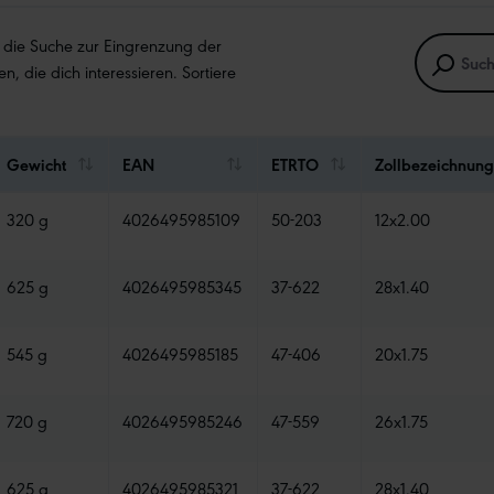
e die Suche zur Eingrenzung der
en, die dich interessieren. Sortiere
Gewicht
EAN
ETRTO
Zollbezeichnung
320 g
4026495985109
50-203
12x2.00
625 g
4026495985345
37-622
28x1.40
545 g
4026495985185
47-406
20x1.75
720 g
4026495985246
47-559
26x1.75
625 g
4026495985321
37-622
28x1.40