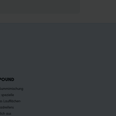
POUND
e Gummimischung
 spezielle
s Laufflächen-
adreifens
lich aus