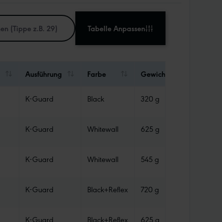
Tabelle Anpassen
Ausführung
Farbe
Gewicht
Abdicht
K-Guard
Black
320 g
Tube
K-Guard
Whitewall
625 g
Tube
K-Guard
Whitewall
545 g
Tube
K-Guard
Black+Reflex
720 g
Tube
K-Guard
Black+Reflex
625 g
Tube