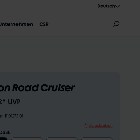
Deutsch
Unternehmen
CSR
on Road Cruiser
ZEICHNUNG
AEROTHAN
ALBERT
€* UVP
er:
11101273.01
Zurücksetzen
SSE