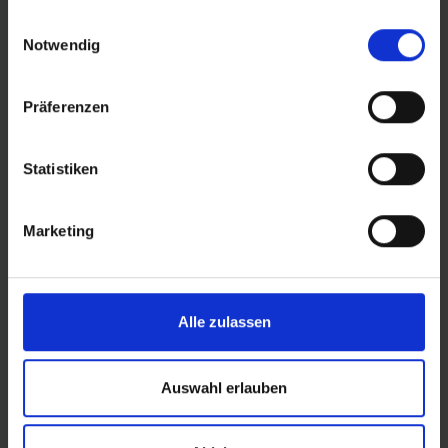
gesammelt haben.
SICHERHEIT DURCH TECHNOLOGIE
Einwilligungsauswahl
Notwendig
PROFIL ERKLÄRT
Mit seinen großflächigen, verschränkten Mittelblöcken
Präferenzen
bietet der Motion Pick-Up eine breite Lauffläche. Die
kleineren Blöcke in der Seitenfläche und im
Schulterbereich sind stark diamantiert und liefern so den
Statistiken
enormen Grip des Reifens auch in Kurven, bei Nässe
und auf unebenem Boden.
Marketing
ADDIX E-COMPOUND
Beim Pick-Up verwenden wir die Gummimischung
ADDIX E, die wir speziell für E-Bikes entwickelt haben.
Sie vereint ein Maximum an Haltbarkeit mit geringem
Alle zulassen
Rollwiderstand und außergewöhnlichem Grip auch bei
hohen Geschwindigkeiten.
Auswahl erlauben
LUFTDRUCK
Da das Systemgewicht deines Transportrads extrem