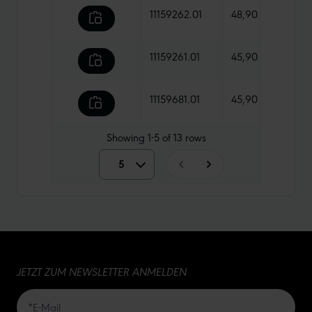
11159262.01
48,90 €
1420
11159261.01
45,90 €
1330
11159681.01
45,90 €
680 
Showing
1-5
of
13
rows
5
5
10
15
JETZT ZUM NEWSLETTER ANMELDEN
20