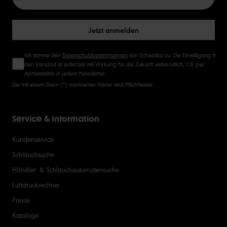
50
Jetzt anmelden
Ich stimme den
Datenschutzbestimmungen
von Schwalbe zu. Die Einwilligung in
den Versand ist jederzeit mit Wirkung für die Zukunft widerruflich, z.B. per
Abmeldelink in jedem Newsletter.
Die mit einem Stern (*) markierten Felder sind Pflichtfelder.
Service & Information
Kundenservice
Schlauchsuche
Händler- & Schlauchautomatensuche
Luftdruckrechner
Presse
Kataloge