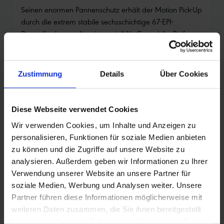
Seinen enormen Pannenschutz erhält der Motion Pick-Up
durch die extrem stabile sechsschichtige 67-EPI-
Doppelkarkasse, die wir speziell für Cargobike-Reifen
entwickelt haben. Sie verhindert wirksam Durchstiche
und auch Durchschläge und erreicht unser
zweithöchstes Pannenschutzlevel 6+ – das höchste, das
Zustimmung
Details
Über Cookies
wir außerhalb der unplattbar®-Reifenserie vergeben.
Deshalb nennen wir sie „Super Defense“.
FAIR UND RESSOURCENSCHONEND
Diese Webseite verwendet Cookies
Wir besitzen Know-How und die Fertigungstechnologie,
Wir verwenden Cookies, um Inhalte und Anzeigen zu
Fahrradreifen außerordentlich umweltfreundlich
personalisieren, Funktionen für soziale Medien anbieten
herzustellen – ohne Kompromisse bei der Performance.
zu können und die Zugriffe auf unsere Website zu
Deshalb produzieren wir auch den Motion Pick-Up mit
analysieren. Außerdem geben wir Informationen zu Ihrer
recyceltem Ruß (rCB) aus unserem Schwalbe-
Verwendung unserer Website an unsere Partner für
Reifenrecycling. Wie das funktioniert, erfährst du hier.
soziale Medien, Werbung und Analysen weiter. Unsere
Außerdem kommt hier fair gehandelter Kautschuk zum
Partner führen diese Informationen möglicherweise mit
Einsatz – für einen ökologisch und fair produzierten und
weiteren Daten zusammen, die Sie ihnen bereitgestellt
ressourcenschonenden Reifen.
haben oder die sie im Rahmen Ihrer Nutzung der Dienste