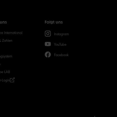
15
20
 uns
Folgt uns
50
e International
Instagram
& Zahlen
YouTube
Facebook
ngsystem
e
be LAB
r-Login