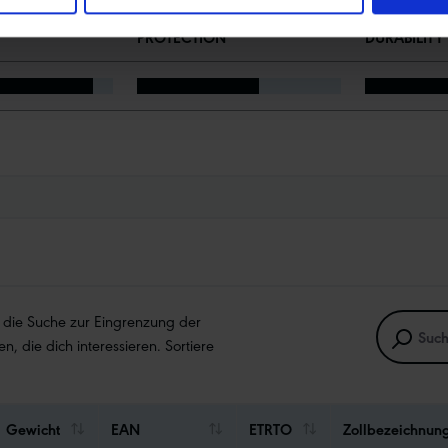
PROTECTION
DURABILITY
e die Suche zur Eingrenzung der
en, die dich interessieren. Sortiere
Gewicht
EAN
ETRTO
Zollbezeichnun