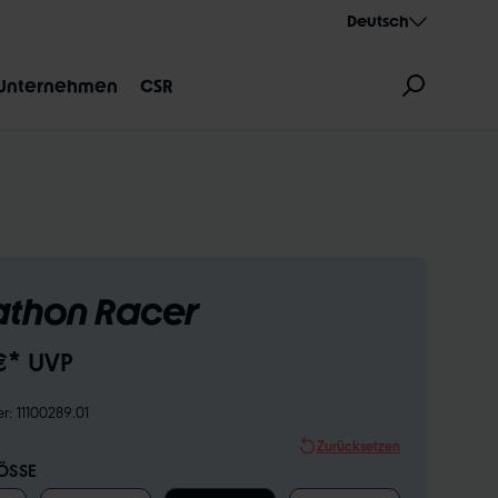
Deutsch
Unternehmen
CSR
thon Racer
ZEICHNUNG
AEROTHAN
ALBERT
€* UVP
er:
11100289.01
Zurücksetzen
SSE