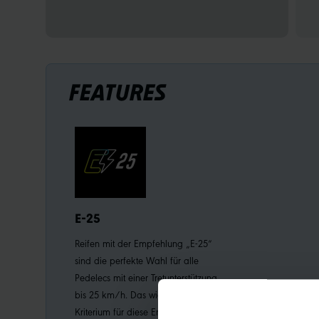
FEATURES
E-25
Reifen mit der Empfehlung „E-25“
sind die perfekte Wahl für alle
Pedelecs mit einer Tretunterstützung
bis 25 km/h. Das wichtigstes
Kriterium für diese Empfehlung: