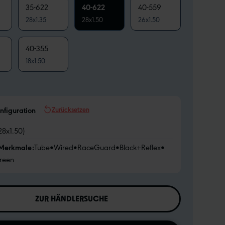
35-622
40-622
40-559
28x1.35
28x1.50
26x1.50
40-355
18x1.50
Zurücksetzen
nfiguration
28x1.50)
 Merkmale:
Tube
•
Wired
•
RaceGuard
•
Black+Reflex
•
reen
ZUR HÄNDLERSUCHE