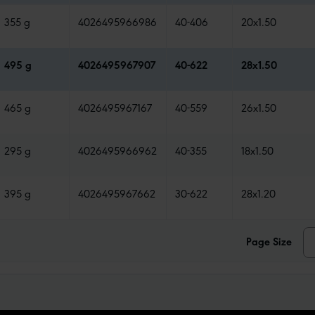
355 g
4026495966986
40-406
20x1.50
495 g
4026495967907
40-622
28x1.50
465 g
4026495967167
40-559
26x1.50
295 g
4026495966962
40-355
18x1.50
395 g
4026495967662
30-622
28x1.20
Page Size