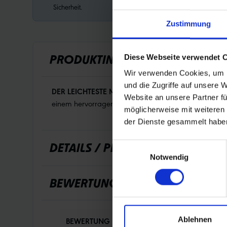
Sicherheit.
Zustimmung
PRODUKTINFORMATIONEN
Diese Webseite verwendet 
Wir verwenden Cookies, um I
und die Zugriffe auf unsere 
DER LEICHTESTE MARATHON.
Guter Pannenschutz du
Website an unsere Partner fü
einem hervorragenden Gewichtsniveau. Ein sportliche
möglicherweise mit weiteren
der Dienste gesammelt habe
DETAILS / PRODUKTDATEN
Einwilligungsauswahl
Notwendig
BEWERTUNGEN
Ablehnen
BEWERTUNG