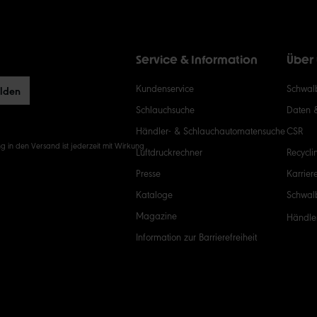
Service & Information
Über
Kundenservice
Schwalb
elden
Schlauchsuche
Daten 
Händler- & Schlauchautomatensuche
CSR
g in den Versand ist jederzeit mit Wirkung
Luftdruckrechner
Recycli
Presse
Karrier
Kataloge
Schwal
Magazine
Händle
Information zur Barrierefreiheit