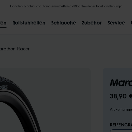
Händler- & Schlauchautomatensuche
Kontakt
Blog
Newsletter
Jobs
Händler-Login
fen
Rollstuhlreifen
Schläuche
Zubehör
Service
rathon Racer
BELIEBTE SUCHANFRAGEN
Mara
CLIK VALVE
RECYCLING
UNPLATTBAR
GRÖSSENBE
38,90 
Artikelnumm
REIFENGRÖ