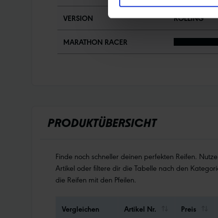
VERSION
ROLLING
MARATHON RACER
PRODUKTÜBERSICHT
Finde noch schneller deinen perfekten Reifen. Nutz
Artikel oder filtere dir die Tabelle nach den Kategori
die Reifen mit den Pfeilen.
Vergleichen
Artikel Nr.
Preis