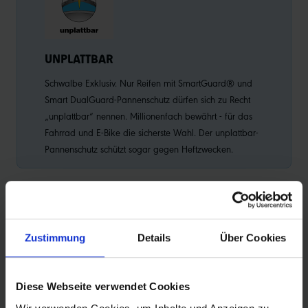
UNPLATTBAR
Schwalbe Exklusiv. Nur Reifen mit SmartGuard® und
Smart DualGuard-Pannenschutz dürfen sich zu Recht
„unplattbar“ nennen. Millionenfach bewährt - für das
Fahrrad und E-Bike die sicherste Wahl. Der unplattbar-
Pannenschutz schützt sogar gegen Heftzwecken.
PRODUKTINFORMATIONEN
Zustimmung
Details
Über Cookies
UNPLATTBAR - MIT MARKANTEM TREKKINGPROFIL.
Ob Asphalt oder Naturstraße, der vielseitige Reifen ist
Diese Webseite verwendet Cookies
auf allen Wegen zu Hause. Im Alltag oder auf ganz