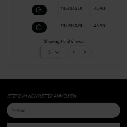
11159365.01
45,90 €
1410 
11159363.01
45,90 €
900 
Showing
1-5
of
8
rows
5
5
10
15
JETZT ZUM NEWSLETTER ANMELDEN
20
50