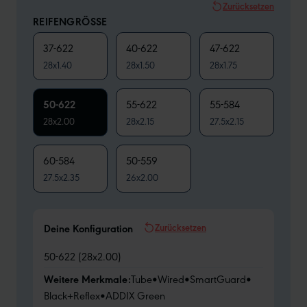
Zurücksetzen
REIFENGRÖSSE
37-622
40-622
47-622
28x1.40
28x1.50
28x1.75
50-622
55-622
55-584
28x2.00
28x2.15
27.5x2.15
60-584
50-559
27.5x2.35
26x2.00
Zurücksetzen
Deine Konfiguration
50-622 (28x2.00)
Weitere Merkmale:
Tube
•
Wired
•
SmartGuard
•
Black+Reflex
•
ADDIX Green