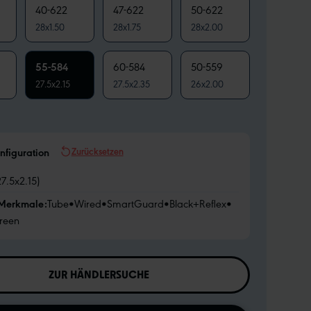
40-622
47-622
50-622
28x1.50
28x1.75
28x2.00
55-584
60-584
50-559
27.5x2.15
27.5x2.35
26x2.00
Zurücksetzen
nfiguration
7.5x2.15)
 Merkmale:
Tube
•
Wired
•
SmartGuard
•
Black+Reflex
•
reen
ZUR HÄNDLERSUCHE