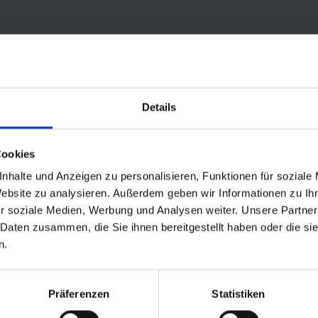
Details
Cookies
nhalte und Anzeigen zu personalisieren, Funktionen für soziale
st auf allen Wegen zu Hause. Im Alltag oder auf ganz großer Tour. Der
Website zu analysieren. Außerdem geben wir Informationen zu I
 Fahrradreifen gibt.
r soziale Medien, Werbung und Analysen weiter. Unsere Partner
 Daten zusammen, die Sie ihnen bereitgestellt haben oder die s
tbar. Der 5 mm starke Pannenschutz schützt sogar vor Heftzwecken.
n.
Gegen die typischen Pannenteufel wie Scherben oder Granulat ist ma
edingt ein Manometer zum Einstellen des Luftdrucks benutzen. Durch 
Präferenzen
Statistiken