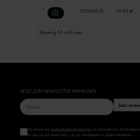
11159363.01
45,90 €
Showing
1-5
of
8
rows
JETZT ZUM NEWSLETTER ANMELDEN
Jetzt anm
Ich stimme den
Datenschutzbestimmungen
von Schwalbe zu. Die Einwilligun
für die Zukunft widerruflich, z.B. per Abmeldelink in jedem Newsletter.