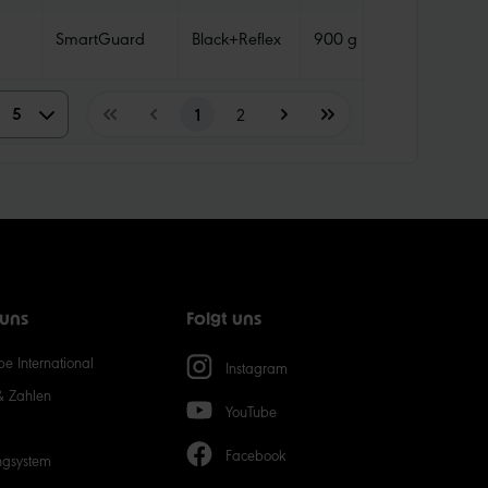
SmartGuard
Black+Reflex
900 g
Tube
5
5
1
2
10
15
20
 uns
Folgt uns
50
e International
Instagram
& Zahlen
YouTube
Facebook
ngsystem