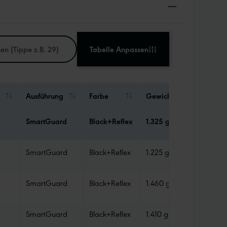
Tabelle Anpassen
Ausführung
Farbe
Gewicht
Abdicht
SmartGuard
Black+Reflex
1.325 g
Tube
SmartGuard
Black+Reflex
1.225 g
Tube
SmartGuard
Black+Reflex
1.460 g
Tube
SmartGuard
Black+Reflex
1.410 g
Tube