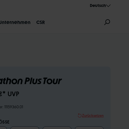
Deutsch
Unternehmen
CSR
thon Plus Tour
ZEICHNUNG
AEROTHAN
ALBERT
€* UVP
er:
11159360.01
Zurücksetzen
SSE