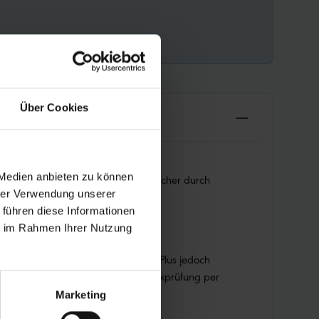
Über Cookies
 Medien anbieten zu können
 robuste Aufbau steckt alles weg. Sicher durch
hrer Verwendung unserer
 führen diese Informationen
ie im Rahmen Ihrer Nutzung
www.schwalbe.com/unplattbar
n mit dem Fahrradreifen Marathon Plus jedoch
den besonderen Aufbau ist eine Druckprüfung per
Marketing