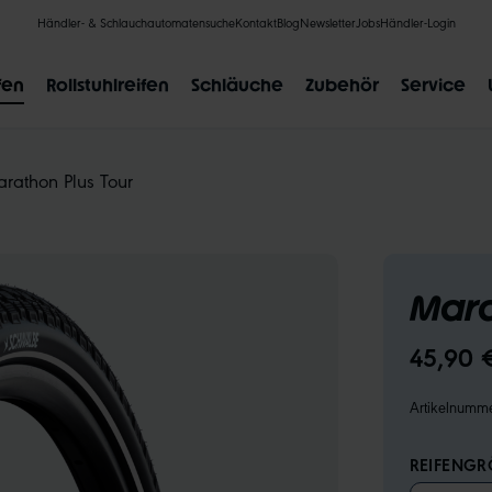
Händler- & Schlauchautomatensuche
Kontakt
Blog
Newsletter
Jobs
Händler-Login
fen
Rollstuhlreifen
Schläuche
Zubehör
Service
rathon Plus Tour
BELIEBTE SUCHANFRAGEN
Mara
CLIK VALVE
RECYCLING
UNPLATTBAR
GRÖSSENBE
45,90 
Artikelnumm
REIFENGRÖ