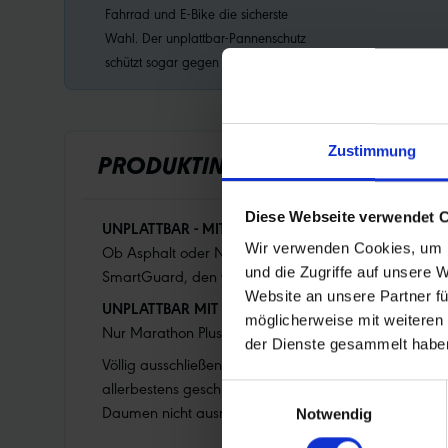
Fahrrad und E-Bike die sicherste
Wahl. Der unplattbar-Pannenschutz
schützt sogar gegen Heftzwecken.
Zustimmung
PRODUKTINFORMATIONEN
Diese Webseite verwendet 
UNPLATTBAR - MIT MARKANTEM TREKKINGPROFIL.
Wir verwenden Cookies, um I
Ob Asphalt oder Naturstraße, der vielseitige Reifen i
und die Zugriffe auf unsere 
SmartGuard, den wirksamsten Schutzgürtel, den es für
Website an unsere Partner fü
UNPLATTBAR MIT MARATHON PLUS
möglicherweise mit weiteren
Nur Marathon Plus Reifen machen das Fahrrad unplat
der Dienste gesammelt habe
Völlig ausschließen kann man eine Reifenpanne nie. 
allerbestens geschützt. Bei allen Marathon Plus unb
Einwilligungsauswahl
Daumen nicht ausreichend.
Notwendig