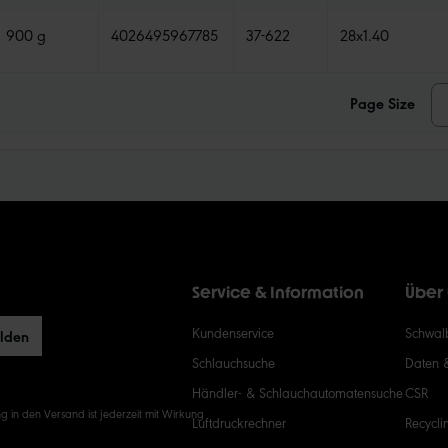
900 g
4026495967785
37-622
28x1.40
Page Size
Service & Information
Über
Kundenservice
Schwalb
elden
Schlauchsuche
Daten 
Händler- & Schlauchautomatensuche
CSR
g in den Versand ist jederzeit mit Wirkung
Luftdruckrechner
Recycli