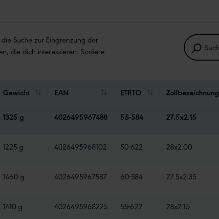
e die Suche zur Eingrenzung der
en, die dich interessieren. Sortiere
Gewicht
EAN
ETRTO
Zollbezeichnung
1325 g
4026495967488
55-584
27.5x2.15
1225 g
4026495968102
50-622
28x2.00
1460 g
4026495967587
60-584
27.5x2.35
1410 g
4026495968225
55-622
28x2.15