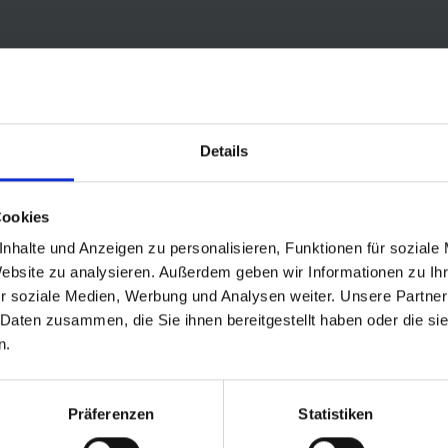
Details
Cookies
nhalte und Anzeigen zu personalisieren, Funktionen für soziale
st auf allen Wegen zu Hause. Im Alltag oder auf ganz großer Tour. Der
Website zu analysieren. Außerdem geben wir Informationen zu I
 Fahrradreifen gibt.
r soziale Medien, Werbung und Analysen weiter. Unsere Partner
 Daten zusammen, die Sie ihnen bereitgestellt haben oder die s
tbar. Der 5 mm starke Pannenschutz schützt sogar vor Heftzwecken.
n.
Gegen die typischen Pannenteufel wie Scherben oder Granulat ist ma
edingt ein Manometer zum Einstellen des Luftdrucks benutzen. Durch 
Präferenzen
Statistiken