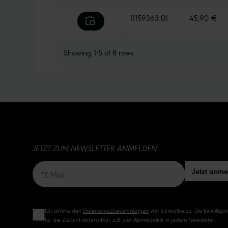
11159363.01
45,90 €
Showing
1-5
of
8
rows
JETZT ZUM NEWSLETTER ANMELDEN
Jetzt anm
Ich stimme den
Datenschutzbestimmungen
von Schwalbe zu. Die Einwilligun
für die Zukunft widerruflich, z.B. per Abmeldelink in jedem Newsletter.