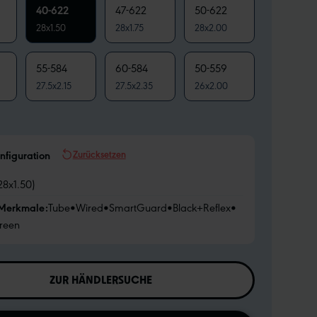
40-622
47-622
50-622
28x1.50
28x1.75
28x2.00
55-584
60-584
50-559
27.5x2.15
27.5x2.35
26x2.00
Zurücksetzen
nfiguration
28x1.50)
 Merkmale:
Tube
•
Wired
•
SmartGuard
•
Black+Reflex
•
reen
ZUR HÄNDLERSUCHE