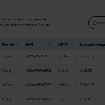
e die Suche zur Eingrenzung der
en, die dich interessieren. Sortiere
Gewicht
EAN
ETRTO
Zollbezeichnung
1325 g
4026495967488
55-584
27.5x2.15
1225 g
4026495968102
50-622
28x2.00
1460 g
4026495967587
60-584
27.5x2.35
1410 g
4026495968225
55-622
28x2.15