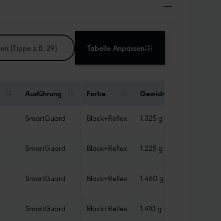
Tabelle Anpassen
Ausführung
Farbe
Gewicht
Abdicht
SmartGuard
Black+Reflex
1.325 g
Tube
SmartGuard
Black+Reflex
1.225 g
Tube
SmartGuard
Black+Reflex
1.460 g
Tube
SmartGuard
Black+Reflex
1.410 g
Tube