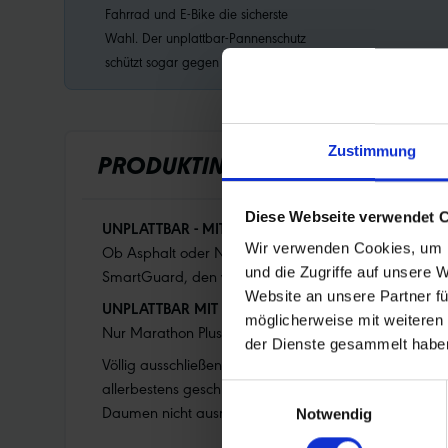
Fahrrad und E-Bike die sicherste
Wahl. Der unplattbar-Pannenschutz
schützt sogar gegen Heftzwecken.
Zustimmung
PRODUKTINFORMATIONEN
Diese Webseite verwendet 
UNPLATTBAR - MIT MARKANTEM TREKKINGPROFIL.
Wir verwenden Cookies, um I
Ob Asphalt oder Naturstraße, der vielseitige Reifen i
und die Zugriffe auf unsere 
SmartGuard, den wirksamsten Schutzgürtel, den es für
Website an unsere Partner fü
UNPLATTBAR MIT MARATHON PLUS
möglicherweise mit weiteren
Nur Marathon Plus Reifen machen das Fahrrad unplat
der Dienste gesammelt habe
Völlig ausschließen kann man eine Reifenpanne nie. 
allerbestens geschützt. Bei allen Marathon Plus unb
Einwilligungsauswahl
Daumen nicht ausreichend.
Notwendig