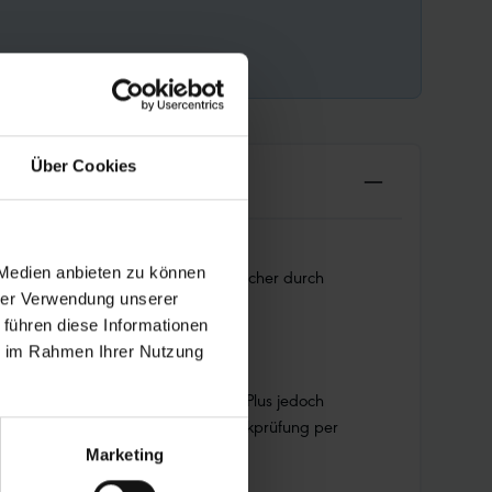
Über Cookies
 Medien anbieten zu können
 robuste Aufbau steckt alles weg. Sicher durch
hrer Verwendung unserer
 führen diese Informationen
ie im Rahmen Ihrer Nutzung
www.schwalbe.com/unplattbar
n mit dem Fahrradreifen Marathon Plus jedoch
den besonderen Aufbau ist eine Druckprüfung per
Marketing