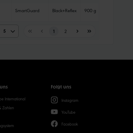
SmartGuard
Black+Reflex
900 g
Tube
5
5
1
2
10
15
20
 uns
Folgt uns
50
e International
Instagram
& Zahlen
YouTube
Facebook
ngsystem