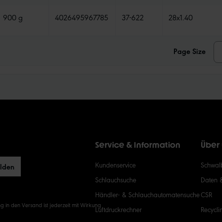
900 g
4026495967785
37-622
28x1.40
Page Size
Service & Information
Über
Kundenservice
Schwalb
elden
Schlauchsuche
Daten 
Händler- & Schlauchautomatensuche
CSR
g in den Versand ist jederzeit mit Wirkung
Luftdruckrechner
Recycli