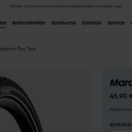
Händler- & Schlauchautomatensuche
Kontakt
Blog
Newsletter
Jobs
Händler-Login
fen
Rollstuhlreifen
Schläuche
Zubehör
Service
rathon Plus Tour
BELIEBTE SUCHANFRAGEN
Mara
CLIK VALVE
RECYCLING
UNPLATTBAR
GRÖSSENBE
45,90 
Artikelnumm
REIFENGRÖ