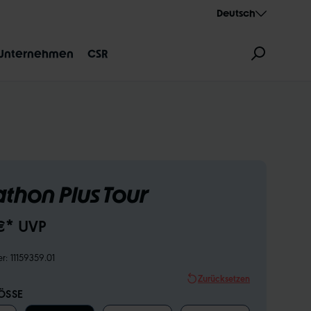
Deutsch
Unternehmen
CSR
thon Plus Tour
ZEICHNUNG
AEROTHAN
ALBERT
€* UVP
er:
11159359.01
Zurücksetzen
SSE