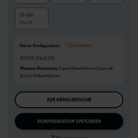
55-406
20x2.15
Zurücksetzen
Deine Konfiguration
50-559 (26x2.00)
Weitere Merkmale:
Tube
•
Wired
•
SmartGuard
•
Black+Reflex
•
Winter
ZUR HÄNDLERSUCHE
KONFIGURATION SPEICHERN
Produktvergleich