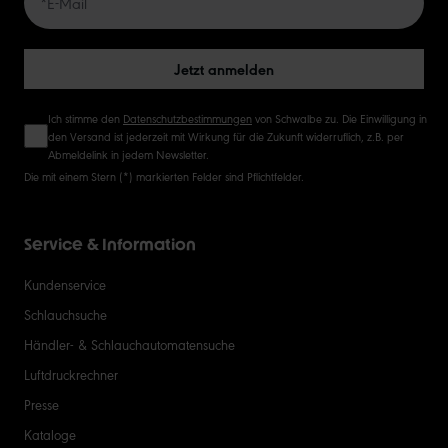
50
Jetzt anmelden
Ich stimme den
Datenschutzbestimmungen
von Schwalbe zu. Die Einwilligung in
den Versand ist jederzeit mit Wirkung für die Zukunft widerruflich, z.B. per
Abmeldelink in jedem Newsletter.
Die mit einem Stern (*) markierten Felder sind Pflichtfelder.
Service & Information
Kundenservice
Schlauchsuche
Händler- & Schlauchautomatensuche
Luftdruckrechner
Presse
Kataloge