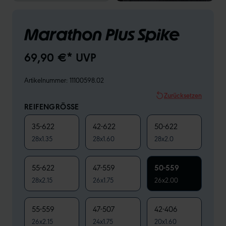
Marathon Plus Spike
69,90 €* UVP
Artikelnummer:
11100598.02
Zurücksetzen
REIFENGRÖSSE
35-622
42-622
50-622
28x1.35
28x1.60
28x2.0
55-622
47-559
50-559
28x2.15
26x1.75
26x2.00
55-559
47-507
42-406
26x2.15
24x1.75
20x1.60