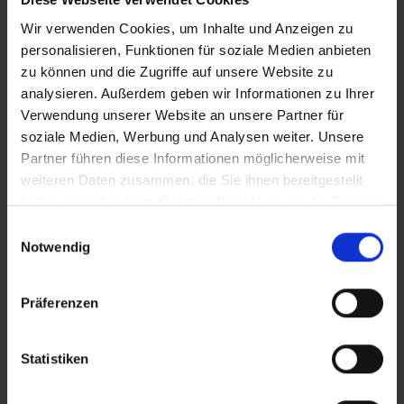
Fahrrad und E-Bike die sicherste Wahl. Der unplattbar-
Sich
Pannenschutz schützt sogar gegen Heftzwecken.
Wir verwenden Cookies, um Inhalte und Anzeigen zu
personalisieren, Funktionen für soziale Medien anbieten
zu können und die Zugriffe auf unsere Website zu
analysieren. Außerdem geben wir Informationen zu Ihrer
Verwendung unserer Website an unsere Partner für
soziale Medien, Werbung und Analysen weiter. Unsere
Partner führen diese Informationen möglicherweise mit
PRODUKTINFORMATIONEN
weiteren Daten zusammen, die Sie ihnen bereitgestellt
haben oder die sie im Rahmen Ihrer Nutzung der Dienste
Neuer Name: Marathon Winter Plus heißt jetzt
gesammelt haben.
Einwilligungsauswahl
Marathon Plus Spike
Notwendig
Optimaler Kurvenhalt auf Schnee & Eis dank
Metallspikes
Präferenzen
Winterreifen mit maximalem Schutz vor Einstichen
dank der 5 mm dicken
SmartGuard‑Pannenschutzeinlage
Statistiken