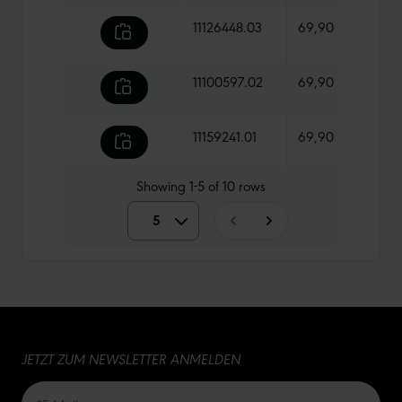
11126448.03
69,90 €
920 
11100597.02
69,90 €
1265
11159241.01
69,90 €
1350
Showing
1-5
of
10
rows
5
5
10
15
JETZT ZUM NEWSLETTER ANMELDEN
20