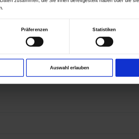
 Daten zusammen, die Sie ihnen bereitgestellt haben oder die s
 Efficiency als supereffizienten Allround-Reifen für Trekkingbikes 
n.
ich robuster Begleiter für Ausflüge ins Grüne, der dich auch im Alltag 
Performance mit dem Marathon Efficiency PRO.
Präferenzen
Statistiken
hung spielen beim Marathon Efficiency zusammen, um den Rollwiderst
 schneller unterwegs bist, sondern auch, dass der Akku länger hält! Am
s bist, dann schau dir auch den Marathon Almotion an!
Auswahl erlauben