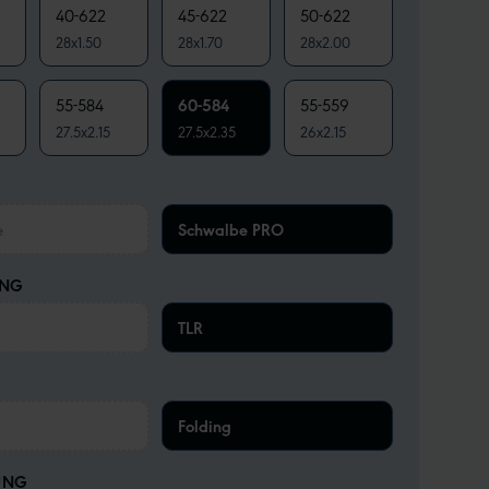
40-622
45-622
50-622
28x1.50
28x1.70
28x2.00
55-584
60-584
55-559
27.5x2.15
27.5x2.35
26x2.15
e
Schwalbe PRO
UNG
TLR
Folding
UNG