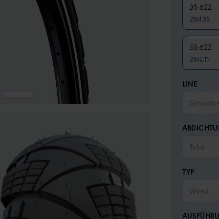
35-622
28x1.35
55-622
28x2.15
LINE
Schwalb
ABDICHT
Tube
TYP
Wired
AUSFÜHR