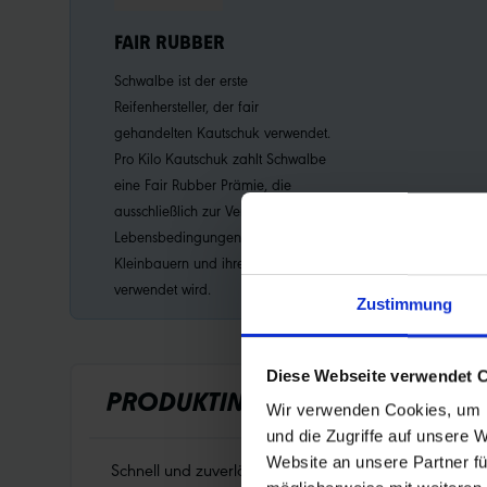
FAIR RUBBER
Schwalbe ist der erste
Reifenhersteller, der fair
gehandelten Kautschuk verwendet.
Pro Kilo Kautschuk zahlt Schwalbe
eine Fair Rubber Prämie, die
ausschließlich zur Verbesserung der
Lebensbedingungen der
Kleinbauern und ihrer Familien
verwendet wird.
Zustimmung
Diese Webseite verwendet 
PRODUKTINFORMATIONEN
Wir verwenden Cookies, um I
und die Zugriffe auf unsere 
Website an unsere Partner fü
Schnell und zuverlässig: Schwalbe MARATHON Efficienc