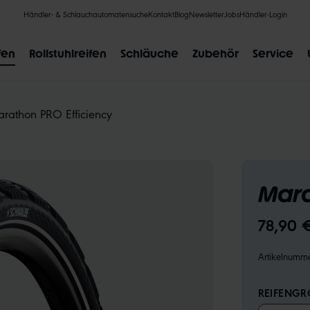
Händler- & Schlauchautomatensuche
Kontakt
Blog
Newsletter
Jobs
Händler-Login
fen
Rollstuhlreifen
Schläuche
Zubehör
Service
rathon PRO Efficiency
BELIEBTE SUCHANFRAGEN
Mara
CLIK VALVE
RECYCLING
UNPLATTBAR
GRÖSSENBE
78,90 
Artikelnumm
REIFENGRÖ