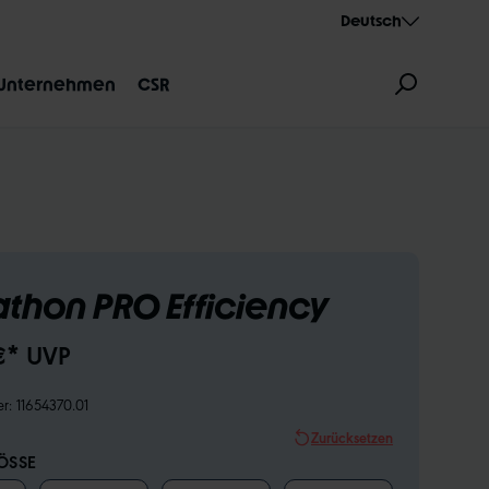
Deutsch
Unternehmen
CSR
thon PRO Efficiency
ZEICHNUNG
AEROTHAN
ALBERT
€* UVP
er:
11654370.01
Zurücksetzen
SSE