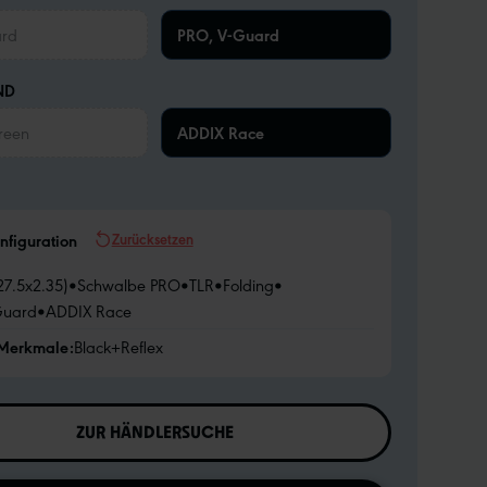
rd
PRO, V-Guard
ND
reen
ADDIX Race
Zurücksetzen
nfiguration
27.5x2.35)
•
Schwalbe PRO
•
TLR
•
Folding
•
Guard
•
ADDIX Race
 Merkmale:
Black+Reflex
ZUR HÄNDLERSUCHE