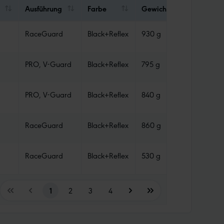
Ausführung
Farbe
Gewicht
Abdicht
RaceGuard
Black+Reflex
930 g
Tube
PRO, V-Guard
Black+Reflex
795 g
TLR
PRO, V-Guard
Black+Reflex
840 g
TLR
RaceGuard
Black+Reflex
860 g
Tube
RaceGuard
Black+Reflex
530 g
Tube
1
2
3
4