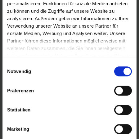
personalisieren, Funktionen für soziale Medien anbieten
zu können und die Zugriffe auf unsere Website zu
analysieren. Außerdem geben wir Informationen zu Ihrer
Verwendung unserer Website an unsere Partner für
PRODUKTINFORMATIONEN
soziale Medien, Werbung und Analysen weiter. Unsere
Partner führen diese Informationen möglicherweise mit
weiteren Daten zusammen, die Sie ihnen bereitgestellt
Schnell und zuverlässig: Schwalbe MARATHON
haben oder die sie im Rahmen Ihrer Nutzung der Dienste
Efficiency ist der schnellste Tourenreifen fürs Fahrrad und
gesammelt haben.
Einwilligungsauswahl
E-Bike
Notwendig
Der Name verrät es: Wir haben den Schwalbe
MARATHON Efficiency als supereffizienten Allround-
Reifen für Trekkingbikes und E-Bikes entwickelt.
Präferenzen
Herausgekommen ist unser schnellster Tourenreifen – ein
leichtfüßiger und zugleich robuster Begleiter für Ausflüge
Statistiken
ins Grüne, der dich auch im Alltag voranbringt. Du hast
die Wahl zwischen dem Preis-Leistungs-Knaller der
Schwalbe-Line und maximaler Performance mit dem
Marketing
Marathon Efficiency PRO.