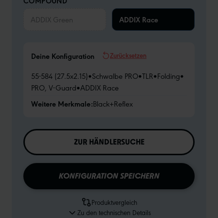
COMPOUND
ADDIX Green
ADDIX Race
Zurücksetzen
Deine Konfiguration
55-584 (27.5x2.15)
•
Schwalbe PRO
•
TLR
•
Folding
•
PRO, V-Guard
•
ADDIX Race
Weitere Merkmale:
Black+Reflex
ZUR HÄNDLERSUCHE
KONFIGURATION SPEICHERN
Produktvergleich
Zu den technischen Details