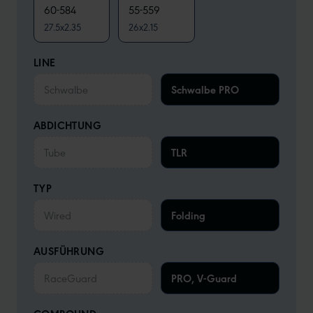
60-584
55-559
27.5x2.35
26x2.15
LINE
Schwalbe
Schwalbe PRO
ABDICHTUNG
Tube
TLR
TYP
Wired
Folding
AUSFÜHRUNG
RaceGuard
PRO, V-Guard