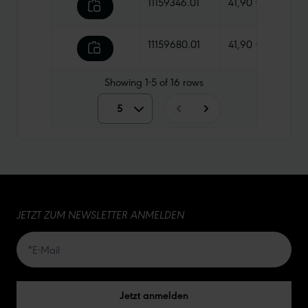
11159346.01
41,90 €
860 
11159680.01
41,90 €
530 
Showing
1-5
of
16
rows
5
5
10
15
JETZT ZUM NEWSLETTER ANMELDEN
20
50
Jetzt anmelden