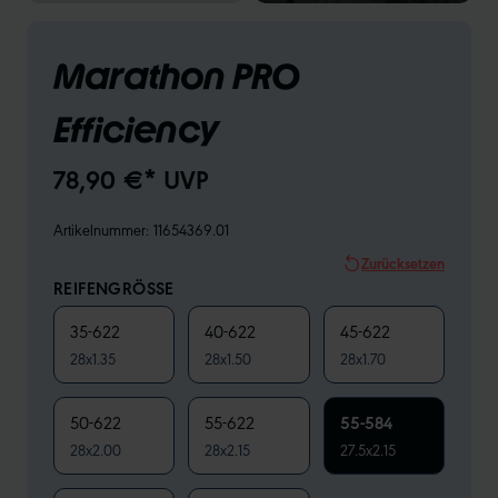
Marathon PRO
Efficiency
78,90 €* UVP
Artikelnummer:
11654369.01
Zurücksetzen
REIFENGRÖSSE
35-622
40-622
45-622
28x1.35
28x1.50
28x1.70
50-622
55-622
55-584
28x2.00
28x2.15
27.5x2.15