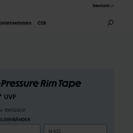
Deutsch
Unternehmen
CSR
-Pressure Rim Tape
ZEICHNUNG
AEROTHAN
ALBERT
* UVP
er:
10870250.01
ELGENBÄNDER
14-622