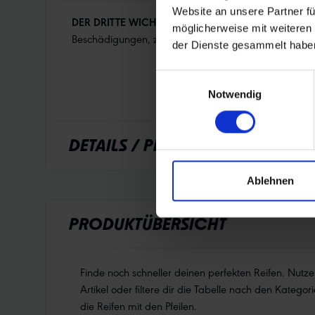
Website an unsere Partner fü
DER DRITTE WICHTIGE FAKTOR FÜR PANNENSICHE
möglicherweise mit weiteren
Beschädigungen, z.B. durch Speichenköpfe oder Metal
der Dienste gesammelt habe
Einwilligungsauswahl
Notwendig
DETAILS / PRODUKTDATEN
Ablehnen
PRODUKTÜBERSICHT
Finde noch schneller deinen perfekten Reifen. Nutz
Artikel oder filtere dir die Tabelle nach den Kategori
die Reifen mit den Pfeilen.