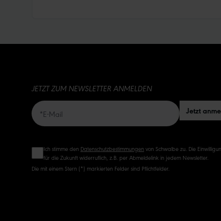
JETZT ZUM NEWSLETTER ANMELDEN
Jetzt anm
Ich stimme den
Datenschutzbestimmungen
von Schwalbe zu. Die Einwilligun
für die Zukunft widerruflich, z.B. per Abmeldelink in jedem Newsletter.
Die mit einem Stern (*) markierten Felder sind Pflichtfelder.