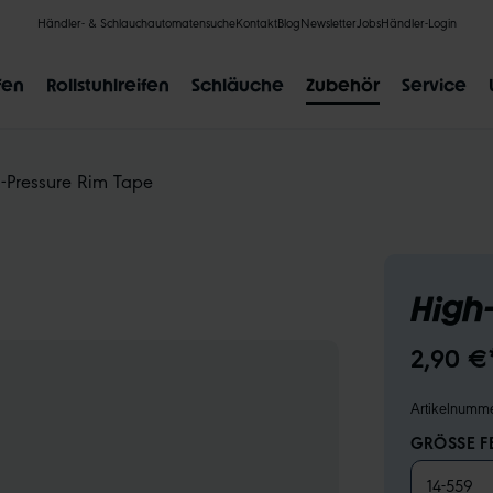
Händler- & Schlauchautomatensuche
Kontakt
Blog
Newsletter
Jobs
Händler-Login
fen
Rollstuhlreifen
Schläuche
Zubehör
Service
-Pressure Rim Tape
BELIEBTE SUCHANFRAGEN
High
CLIK VALVE
RECYCLING
UNPLATTBAR
GRÖSSENBE
2,90 €
Artikelnumm
GRÖSSE F
14-559