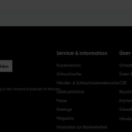
Service & Information
Über
Kundenservice
Schwalb
elden
Schlauchsuche
Daten 
Händler- & Schlauchautomatensuche
CSR
g in den Versand ist jederzeit mit Wirkung
Luftdruckrechner
Recycli
Presse
Karrier
Kataloge
Schwal
Magazine
Händle
Information zur Barrierefreiheit