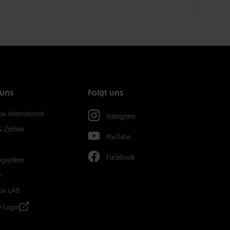
 uns
Folgt uns
e International
Instagram
& Zahlen
YouTube
Facebook
ngsystem
e
be LAB
r-Login