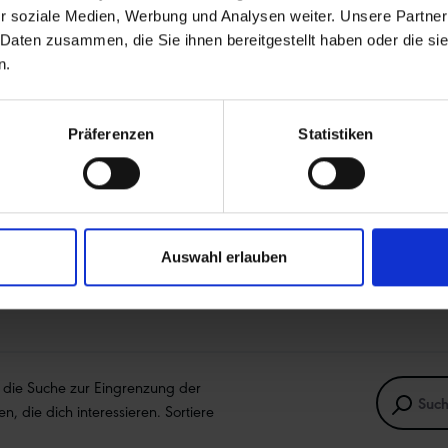
r soziale Medien, Werbung und Analysen weiter. Unsere Partner
RHEIT, NEBEN REIFEN UND SCHLAUCH.
Denn das Felgenband schütz
 Daten zusammen, die Sie ihnen bereitgestellt haben oder die s
lgrate in der Felge und deckt die Bohrungen der Speichenlöcher ab.
n.
Präferenzen
Statistiken
Auswahl erlauben
e die Suche zur Eingrenzung der
en, die dich interessieren. Sortiere