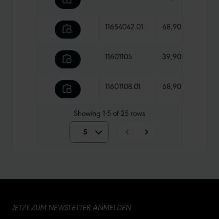
11654042.01
68,90 €
980 
11601105
39,90 €
880 
11601108.01
68,90 €
1015 
Showing
1-5
of
25
rows
5
5
10
15
JETZT ZUM NEWSLETTER ANMELDEN
20