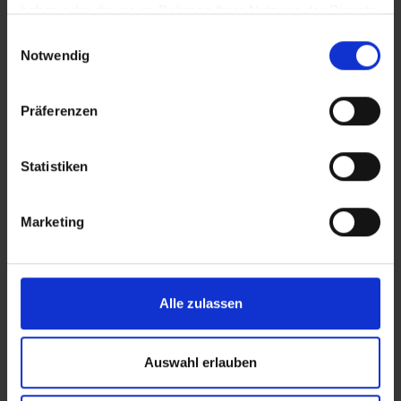
haben oder die sie im Rahmen Ihrer Nutzung der Dienste
gesammelt haben.
Einwilligungsauswahl
DER ALLESKÖNNER FÜR ALL MOUNTAIN UND
Notwendig
ENDURO.
Alles was den Spaß am Biken steigert hat
Hans Dampf in petto. Für sattes Fahrverhalten und
höchsten Pannenschutz auf anspruchsvollen Trails
Präferenzen
bergauf wie bergab.
Exakte Abstimmung der Stollenposition für ein
Statistiken
kontrolliertes, gutmütiges Fahrverhalten im
Grenzbereich.
Die Kombination aus großen und kleinen
Marketing
Schulterstollen beschert dem Fahrer optimalen Grip
auf einer Vielzahl von Untergründen.
Semi offen angeordnete Blöcke sorgen für optimale
Selbstreinigung bei geringem Rollwiderstand.
Alle zulassen
Mehr Informationen:
Auswahl erlauben
ADDIX Compound