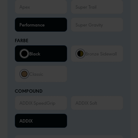
Apex
Super Trail
Performance
Super Gravity
FARBE
Black
Bronze Sidewall
Classic
COMPOUND
ADDIX SpeedGrip
ADDIX Soft
ADDIX