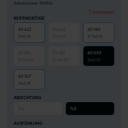
Artikelnummer:
11601124
Zurücksetzen
REIFENGRÖSSE
60-622
65-622
60-584
29x2.35
29x2.60
27.5x2.35
65-584
70-584
60-559
27.5x2.60
27.5x2.80
26x2.35
60-507
24x2.35
ABDICHTUNG
TLE
TLR
AUSFÜHRUNG