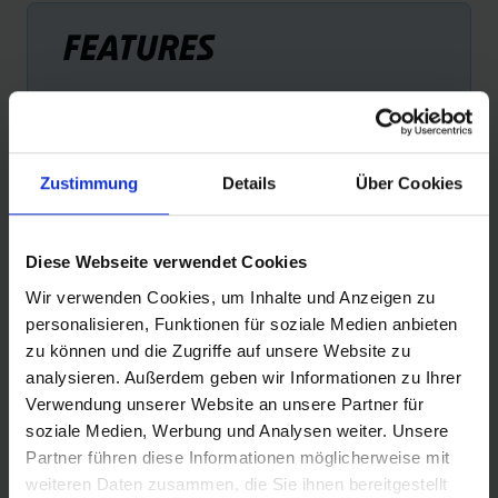
FEATURES
Zustimmung
Details
Über Cookies
E-25
Diese Webseite verwendet Cookies
Reifen mit der Empfehlung „E-25“ sind die perfekte
Wir verwenden Cookies, um Inhalte und Anzeigen zu
Wahl für alle Pedelecs mit einer Tretunterstützung bis 25
personalisieren, Funktionen für soziale Medien anbieten
km/h. Das wichtigstes Kriterium für diese Empfehlung:
zu können und die Zugriffe auf unsere Website zu
Sicherheit.
analysieren. Außerdem geben wir Informationen zu Ihrer
Verwendung unserer Website an unsere Partner für
soziale Medien, Werbung und Analysen weiter. Unsere
Partner führen diese Informationen möglicherweise mit
PRODUKTINFORMATIONEN
weiteren Daten zusammen, die Sie ihnen bereitgestellt