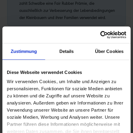
zahlt Schwalbe eine Fair Rubber Prämie, die
ausschließlich zur Verbesserung der Lebensbedingungen
der Kleinbauern und ihrer Familien verwendet wird.
PRODUKTINFORMATIONEN
Zustimmung
Details
Über Cookies
Die legendäre Allrounderin für Enduro- und Downhill-
Diese Webseite verwendet Cookies
Bikes
Wir verwenden Cookies, um Inhalte und Anzeigen zu
Magic Mary ist der Allround-Reifen für alle
personalisieren, Funktionen für soziale Medien anbieten
Mountainbiker und Mountainbikerinnen, für die
zu können und die Zugriffe auf unsere Website zu
Performance, Spaß und Sicherheit bergab im
analysieren. Außerdem geben wir Informationen zu Ihrer
Vordergrund stehen. Wenn du auf der Downhill-Strecke,
Verwendung unserer Website an unsere Partner für
im Bikepark oder auf deinem Hometrail zuverlässig Grip
soziale Medien, Werbung und Analysen weiter. Unsere
brauchst, liefert sie – vertrauenerweckend und
Partner führen diese Informationen möglicherweise mit
berechenbar. Neben Enduro- und Downhill-Bikes macht
weiteren Daten zusammen, die Sie ihnen bereitgestellt