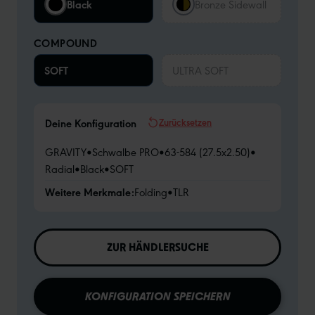
Black
Bronze Sidewall
COMPOUND
SOFT
ULTRA SOFT
Zurücksetzen
Deine Konfiguration
GRAVITY
•
Schwalbe PRO
•
63-584 (27.5x2.50)
•
Radial
•
Black
•
SOFT
Weitere Merkmale:
Folding
•
TLR
ZUR HÄNDLERSUCHE
KONFIGURATION SPEICHERN