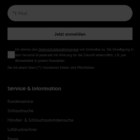
20
50
Jetzt anmelden
Ich stimme den
Datenschutzbestimmungen
von Schwalbe zu. Die Einwilligung in
den Versand ist jederzeit mit Wirkung für die Zukunft widerruflich, z.B. per
Abmeldelink in jedem Newsletter.
Die mit einem Stern (*) markierten Felder sind Pflichtfelder.
Service & Information
Kundenservice
Schlauchsuche
Händler- & Schlauchautomatensuche
Luftdruckrechner
Presse