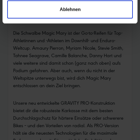
Ablehnen
Unzählige Erfolge im Mountainbike-World-Cup
Die Schwalbe Magic Mary ist der Go-to-Reifen für Top-
Athletinnen und -Athleten im Downhill- und Enduro-
Weltcup. Amaury Pierron, Myriam Nicole, Stevie Smith,
Tahnee Seagrave, Camille Balanche, Danny Hart und
viele weitere sind damit schon (ganz nach oben) aufs
Podium gefahren. Aber auch, wenn du nicht in der
Weltspitze unterwegs bist, wird dich Magic Mary
entschlossen an dein Ziel bringen.
Unsere neu entwickelte GRAVITY PRO-Konstruktion
bietet dir die robusteste Karkasse mit dem besten
Durchschlagschutz für härtere Einsätze oder schwerere
Bikes – und den Vorteilen von radial. Als PRO-Version
hält sie die neuesten Technologien für die maximale