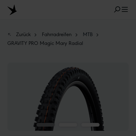
Zum Hauptinhalt springen
Zurück
Fahrradreifen
MTB
GRAVITY PRO Magic Mary Radial
BELIEBTE SUCHANFRAGEN
Bildergalerie überspringen
MARATHON
TUBELESS
RADIAL
CLIK VALVE
RECYCLING
UNPLATTBAR
GRÖSSENBEZEICHNUNG
AEROTHAN
ALBERT