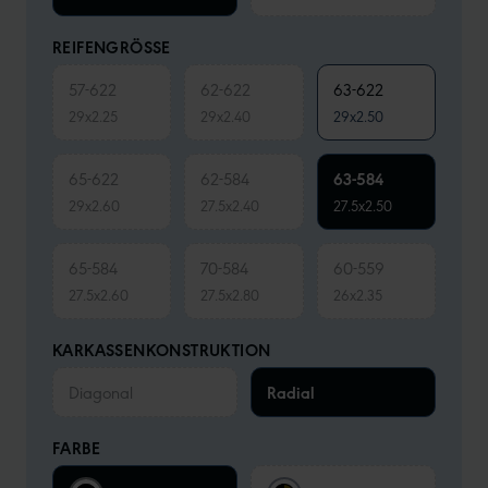
REIFENGRÖSSE
57-622
62-622
63-622
29x2.25
29x2.40
29x2.50
65-622
62-584
63-584
29x2.60
27.5x2.40
27.5x2.50
65-584
70-584
60-559
27.5x2.60
27.5x2.80
26x2.35
KARKASSENKONSTRUKTION
Diagonal
Radial
FARBE