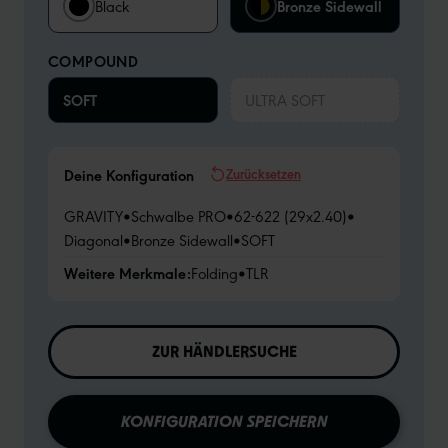
Black
Bronze Sidewall
COMPOUND
SOFT
ULTRA SOFT
Zurücksetzen
Deine Konfiguration
GRAVITY
•
Schwalbe PRO
•
62-622 (29x2.40)
•
Diagonal
•
Bronze Sidewall
•
SOFT
Weitere Merkmale:
Folding
•
TLR
ZUR HÄNDLERSUCHE
KONFIGURATION SPEICHERN