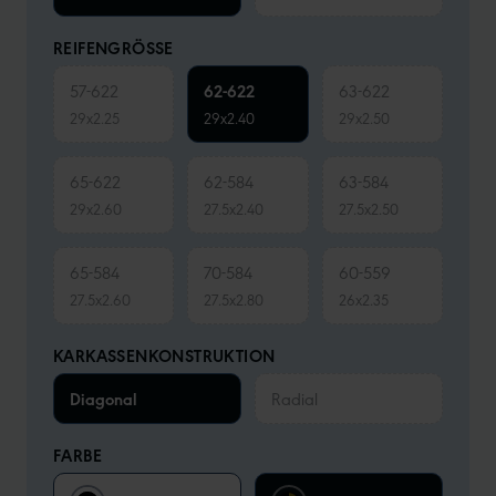
REIFENGRÖSSE
57-622
62-622
63-622
29x2.25
29x2.40
29x2.50
65-622
62-584
63-584
29x2.60
27.5x2.40
27.5x2.50
65-584
70-584
60-559
27.5x2.60
27.5x2.80
26x2.35
KARKASSENKONSTRUKTION
Diagonal
Radial
FARBE