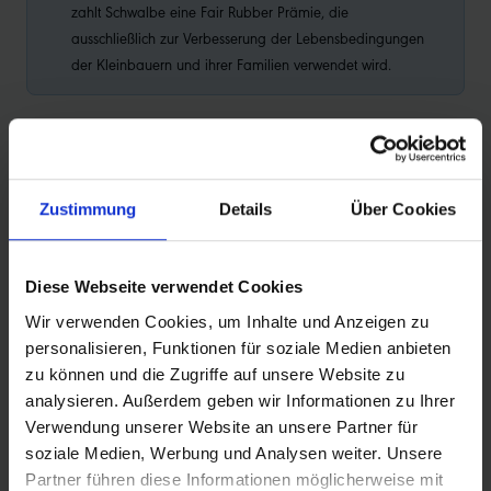
zahlt Schwalbe eine Fair Rubber Prämie, die
ausschließlich zur Verbesserung der Lebensbedingungen
der Kleinbauern und ihrer Familien verwendet wird.
PRODUKTINFORMATIONEN
Zustimmung
Details
Über Cookies
Die legendäre Allrounderin für Enduro- und Downhill-
Bikes
Diese Webseite verwendet Cookies
Magic Mary ist der Allround-Reifen für alle
Wir verwenden Cookies, um Inhalte und Anzeigen zu
Mountainbiker und Mountainbikerinnen, für die
personalisieren, Funktionen für soziale Medien anbieten
Performance, Spaß und Sicherheit bergab im
zu können und die Zugriffe auf unsere Website zu
Vordergrund stehen. Wenn du auf der Downhill-Strecke,
analysieren. Außerdem geben wir Informationen zu Ihrer
im Bikepark oder auf deinem Hometrail zuverlässig Grip
Verwendung unserer Website an unsere Partner für
brauchst, liefert sie – vertrauenerweckend und
soziale Medien, Werbung und Analysen weiter. Unsere
berechenbar. Neben Enduro- und Downhill-Bikes macht
Partner führen diese Informationen möglicherweise mit