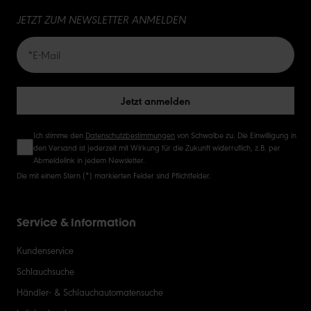
JETZT ZUM NEWSLETTER ANMELDEN
20
50
Jetzt anmelden
Ich stimme den
Datenschutzbestimmungen
von Schwalbe zu. Die Einwilligung in
den Versand ist jederzeit mit Wirkung für die Zukunft widerruflich, z.B. per
Abmeldelink in jedem Newsletter.
Die mit einem Stern (*) markierten Felder sind Pflichtfelder.
Service & Information
Kundenservice
Schlauchsuche
Händler- & Schlauchautomatensuche