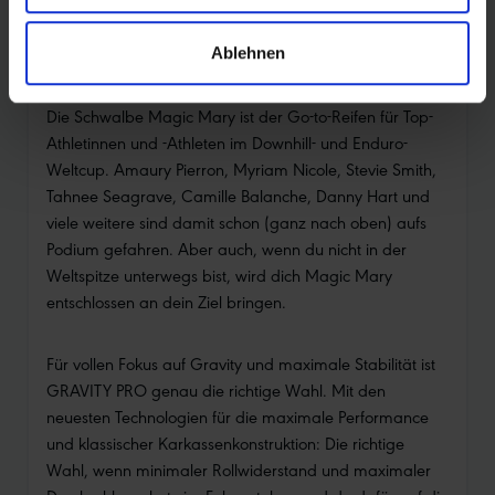
Unzählige Erfolge im Mountainbike-World-Cup
Ablehnen
Die Schwalbe Magic Mary ist der Go-to-Reifen für Top-
Athletinnen und -Athleten im Downhill- und Enduro-
Weltcup. Amaury Pierron, Myriam Nicole, Stevie Smith,
Tahnee Seagrave, Camille Balanche, Danny Hart und
viele weitere sind damit schon (ganz nach oben) aufs
Podium gefahren. Aber auch, wenn du nicht in der
Weltspitze unterwegs bist, wird dich Magic Mary
entschlossen an dein Ziel bringen.
Für vollen Fokus auf Gravity und maximale Stabilität ist
GRAVITY PRO genau die richtige Wahl. Mit den
neuesten Technologien für die maximale Performance
und klassischer Karkassenkonstruktion: Die richtige
Wahl, wenn minimaler Rollwiderstand und maximaler