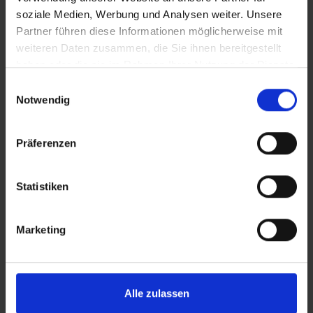
soziale Medien, Werbung und Analysen weiter. Unsere
Schnelles Profil für Schotterpassagen und den
Partner führen diese Informationen möglicherweise mit
urbanen Einsatz
weiteren Daten zusammen, die Sie ihnen bereitgestellt
Gute Rollwiderstand, hohe Haltbarkeit
haben oder die sie im Rahmen Ihrer Nutzung der Dienste
Durchgehende dreilagige Karkasse für sehr guten
gesammelt haben.
Einwilligungsauswahl
Durchschlagschutz
Notwendig
Präferenzen
DETAILS / PRODUKTDATEN
Statistiken
BEWERTUNGEN
Marketing
ROLLING
Alle zulassen
PROTECTION