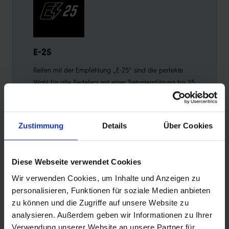
E-25
GR
Reifen mit der Empfehlung „E-25“ sind die perfekte
Die 
Wahl für alle Pedelecs mit einer Tretunterstützung bis 25
spez
km/h. Das wichtigstes Kriterium für diese Empfehlung:
Fahr
Sicherheit.
nach
ansp
Zustimmung
Details
Über Cookies
Diese Webseite verwendet Cookies
Wir verwenden Cookies, um Inhalte und Anzeigen zu
personalisieren, Funktionen für soziale Medien anbieten
PRODUKTINFORMATIONEN
zu können und die Zugriffe auf unsere Website zu
analysieren. Außerdem geben wir Informationen zu Ihrer
Der Einstiegs-Gravelreifen
Verwendung unserer Website an unsere Partner für