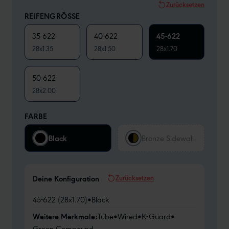
Zurücksetzen
REIFENGRÖSSE
35-622
40-622
45-622
28x1.35
28x1.50
28x1.70
50-622
28x2.00
FARBE
Black
Bronze Sidewall
Zurücksetzen
Deine Konfiguration
45-622 (28x1.70)
•
Black
Weitere Merkmale:
Tube
•
Wired
•
K-Guard
•
Green Compound