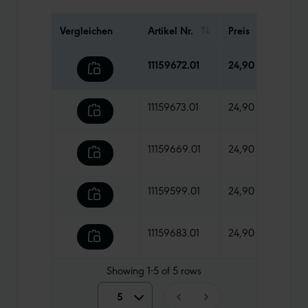
Vergleichen
Artikel Nr.
Preis
Gewi
11159672.01
24,90 €
680 
11159673.01
24,90 €
740 
11159669.01
24,90 €
550 
11159599.01
24,90 €
635 
11159683.01
24,90 €
635 
Showing
1-5
of
5
rows
5
5