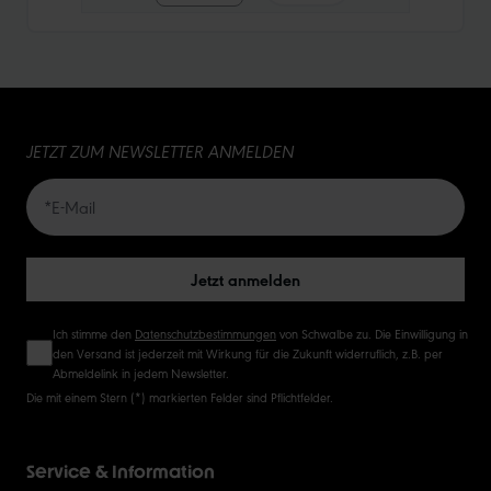
10
15
JETZT ZUM NEWSLETTER ANMELDEN
20
50
Jetzt anmelden
Ich stimme den
Datenschutzbestimmungen
von Schwalbe zu. Die Einwilligung in
den Versand ist jederzeit mit Wirkung für die Zukunft widerruflich, z.B. per
Abmeldelink in jedem Newsletter.
Die mit einem Stern (*) markierten Felder sind Pflichtfelder.
Service & Information