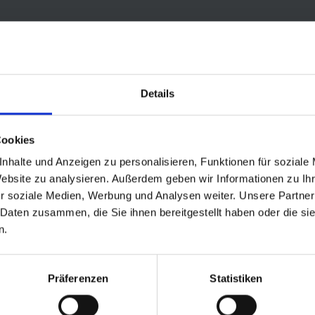
age verstärkt
 Ein solider
eifen in der
Details
Cookies
nhalte und Anzeigen zu personalisieren, Funktionen für soziale
Website zu analysieren. Außerdem geben wir Informationen zu I
r soziale Medien, Werbung und Analysen weiter. Unsere Partner
 Daten zusammen, die Sie ihnen bereitgestellt haben oder die s
Mountain-Profil. Die richtige Wahl für gröbere Trails. Bestens geeigne
n.
29“ sowie der super-breiten 60 mm Ausführung (27.5 x 2.35).
.
Präferenzen
Statistiken