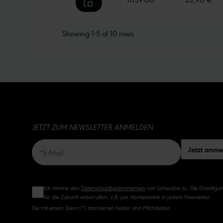
Showing
1-5
of
10
rows
JETZT ZUM NEWSLETTER ANMELDEN
Jetzt anm
Ich stimme den
Datenschutzbestimmungen
von Schwalbe zu. Die Einwilligun
für die Zukunft widerruflich, z.B. per Abmeldelink in jedem Newsletter.
Die mit einem Stern (*) markierten Felder sind Pflichtfelder.