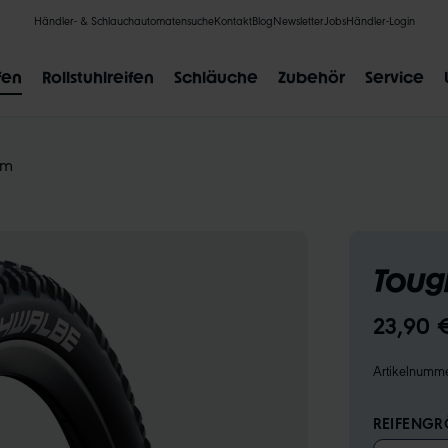
Händler- & Schlauchautomatensuche
Kontakt
Blog
Newsletter
Jobs
Händler-Login
fen
Rollstuhlreifen
Schläuche
Zubehör
Service
om
BELIEBTE SUCHANFRAGEN
Toug
CLIK VALVE
RECYCLING
UNPLATTBAR
GRÖSSENBE
23,90 
Artikelnumm
REIFENGRÖ