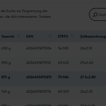
e die Suche zur Eingrenzung der
en, die dich interessieren. Sortiere
Gewicht
EAN
ETRTO
Zollbezeichnung
650 g
4026495875554
54-559
26x2.10
890 g
4026495875912
65-622
29x2.60
875 g
4026495875875
70-584
27.5x2.80
745 g
4026495875776
60-559
26x2.35
780 g
4026495875738
60-584
27.5x2.35