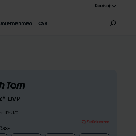
Deutsch
Unternehmen
CSR
h Tom
ZEICHNUNG
AEROTHAN
ALBERT
€* UVP
er:
11159170
Zurücksetzen
SSE