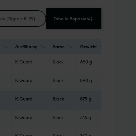
Tabelle Anpassen
Ausführung
Farbe
Gewicht
Abdichtung
K-Guard
Black
650 g
Tube
K-Guard
Black
890 g
Tube
K-Guard
Black
875 g
Tube
K-Guard
Black
745 g
Tube
K-Guard
Black
780 g
Tube