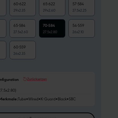
60-622
65-622
57-584
29x2.35
29x2.60
27.5x2.25
65-584
70-584
54-559
27.5x2.60
27.5x2.80
26x2.10
60-559
26x2.35
Zurücksetzen
nfiguration
27.5x2.80)
 Merkmale:
Tube
•
Wired
•
K-Guard
•
Black
•
SBC