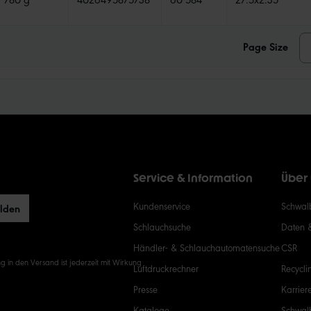
Page Size
Service & Information
Über
Kundenservice
Schwalb
elden
Schlauchsuche
Daten 
Händler- & Schlauchautomatensuche
CSR
g in den Versand ist jederzeit mit Wirkung
Luftdruckrechner
Recycli
Presse
Karrier
Kataloge
Schwal