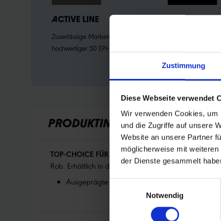
ACTIVE LINE
K-GUARD
Zuverlässige Markenqualität mit
Naturkautschukeinl
hochwertiger 50 EPI-Karkasse.
mit Kevlar®-Fasern.
Pannenschutz für R
Zustimmung
Active Line.
Diese Webseite verwendet 
Wir verwenden Cookies, um I
PRODUKTINFORMATIONEN
und die Zugriffe auf unsere 
Website an unsere Partner fü
möglicherweise mit weiteren
TOP-CHOICE FÜR EINSTEIGER.
Bewährtes XC und All 
der Dienste gesammelt habe
Rob. Erhältlich in den Laufradgrößen 26“, 27.5“ und 
Ausgeprägte Schulterstollen für prima Seitenhalt
Einwilligungsauswahl
Notwendig