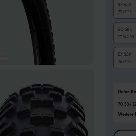
57-622
29x2.25
60-584
27.5x2.35
57-559
26x2.25
Deine Ko
70-584 (
Weitere