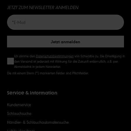
JETZT ZUM NEWSLETTER ANMELDEN
20
50
Jetzt anmelden
Ich stimme den
Datenschutzbestimmungen
von Schwalbe zu. Die Einwilligung in
den Versand ist jederzeit mit Wirkung für die Zukunft widerruflich, z.B. per
Abmeldelink in jedem Newsletter.
Die mit einem Stern (*) markierten Felder sind Pflichtfelder.
Service & Information
Kundenservice
Schlauchsuche
Händler- & Schlauchautomatensuche
Luftdruckrechner