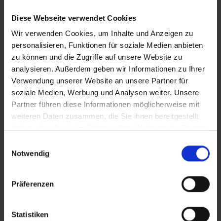
Diese Webseite verwendet Cookies
PRODUKTINFORMATIONEN
Wir verwenden Cookies, um Inhalte und Anzeigen zu
personalisieren, Funktionen für soziale Medien anbieten
zu können und die Zugriffe auf unsere Website zu
Tacky Chan ist der schnellste Downhill-Reifen der Welt:
analysieren. Außerdem geben wir Informationen zu Ihrer
Maximaler Kurven-Grip und maximale Bremstraktion –
Verwendung unserer Website an unsere Partner für
bei optimalem Rollwiderstand und absoluter Freiheit in
soziale Medien, Werbung und Analysen weiter. Unsere
der Linienwahl. 17 Worldcup-Siege in zwei Jahren mit
Partner führen diese Informationen möglicherweise mit
dem Tacky Chan sowie Amaury Pierrons Overall-Sieg
weiteren Daten zusammen, die Sie ihnen bereitgestellt
2022 unterstreichen das.
haben oder die sie im Rahmen Ihrer Nutzung der Dienste
gesammelt haben.
Einwilligungsauswahl
Der Tacky Chan in der TRAIL-Version ist etwas leichter
Notwendig
als die Gravity-Variante, im Gegenzug nimmst du kleine
Abstriche in Sachen Pannensicherheit in Kauf. TRAIL
glänzt mit besonders gutem Preis-Leistungs-Verhältnis.
Präferenzen
Du bekommst das gleiche Soft-Compound wie bei den
PRO-Versionen und eine robuste Konstruktion, die
Statistiken
besonders bei häufigen Besuchen im Trail- oder