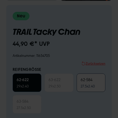
Neu
TRAIL Tacky Chan
44,90 €* UVP
Artikelnummer:
11654705
Zurücksetzen
REIFENGRÖSSE
62-622
63-622
62-584
29x2.40
29x2.50
27.5x2.40
63-584
27.5x2.50