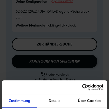
Zurücksetzen
Deine Konfiguration
62-622 (29x2.40)
•
TRAIL
•
Diagonal
•
Schwalbe
•
SOFT
Weitere Merkmale:
Folding
•
TLR
•
Black
ZUR HÄNDLERSUCHE
KONFIGURATION SPEICHERN
Produktvergleich
Zu den technischen Details
Zur Produktübersicht
Zustimmung
Details
Über Cookies