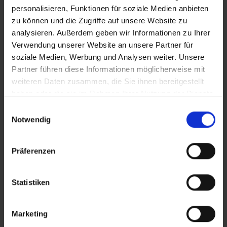
personalisieren, Funktionen für soziale Medien anbieten
URBAN, INDIVIDUELL UND DYNAMISCH.
Der Road
zu können und die Zugriffe auf unsere Website zu
Cruiser besticht durch sein gefälliges Profildesign und
analysieren. Außerdem geben wir Informationen zu Ihrer
die zahlreichen Farbvarianten für Räder von 12“ bis 28“
Verwendung unserer Website an unsere Partner für
Zoll. Das herausragende Merkmal des Road Cruiser
soziale Medien, Werbung und Analysen weiter. Unsere
steckt jedoch in der Lauffläche und heißt Green
Partner führen diese Informationen möglicherweise mit
Compound. Ein Gummi, gefertigt mit Polymeren
weiteren Daten zusammen, die Sie ihnen bereitgestellt
ausschließlich aus nachwachsenden und recycelten
haben oder die sie im Rahmen Ihrer Nutzung der Dienste
Rohstoffen, das so gut ist, dass wir es erstmalig in einem
gesammelt haben.
Einwilligungsauswahl
konventionellen Fahrradreifen einsetzen können.
Notwendig
Green Compound ist ausschließlich in Reifenversionen
mit schwarzer Lauffläche erhältlich.
Präferenzen
Statistiken
PRODUKTÜBERSICHT
Marketing