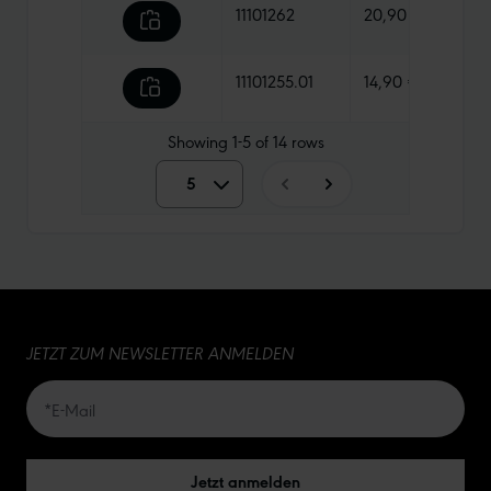
11101262
20,90 €
680 
11101255.01
14,90 €
320 
Showing
1-5
of
14
rows
5
5
10
15
JETZT ZUM NEWSLETTER ANMELDEN
20
50
Jetzt anmelden