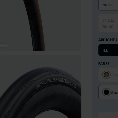
28x1.00
34-622
28x1.30
ABDICHT
TLE
FARBE
Clas
Blac