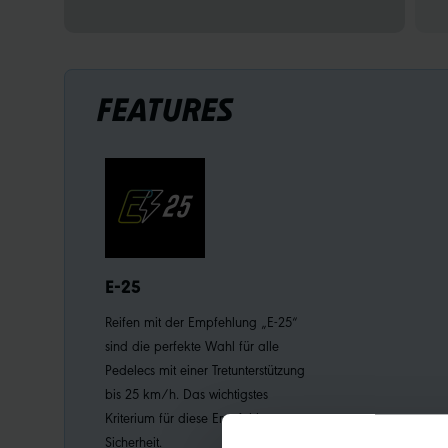
FEATURES
E-25
Reifen mit der Empfehlung „E-25“
sind die perfekte Wahl für alle
Pedelecs mit einer Tretunterstützung
bis 25 km/h. Das wichtigstes
Kriterium für diese Empfehlung:
Sicherheit.