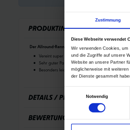
Zustimmung
PRODUKTINFORMATIONEN
Diese Webseite verwendet 
Der Allround-Rennradreifen
Wir verwenden Cookies, um I
Vereint super Grip und sehr hohe Haltbarkeit
und die Zugriffe auf unsere 
Sehr guter Pannenschutz dank RaceGuard und M
Website an unsere Partner fü
Besonders leichte Tubeless-Montag
möglicherweise mit weiteren
der Dienste gesammelt habe
Einwilligungsauswahl
DETAILS / PRODUKTDATEN
Notwendig
BEWERTUNGEN