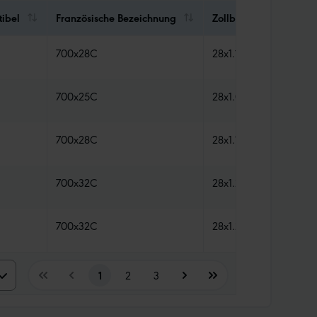
ibel
Französische Bezeichnung
Zollbezeichnung
700x28C
28x1.10
700x25C
28x1.00
700x28C
28x1.10
700x32C
28x1.25
700x32C
28x1.25
5
1
2
3
0