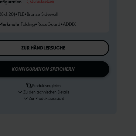
Zurücksetzen
nfiguration
28x1.20)
•
TLE
•
Bronze Sidewall
 Merkmale:
Folding
•
RaceGuard
•
ADDIX
ZUR HÄNDLERSUCHE
KONFIGURATION SPEICHERN
Produktvergleich
Zu den technischen Details
Zur Produktübersicht