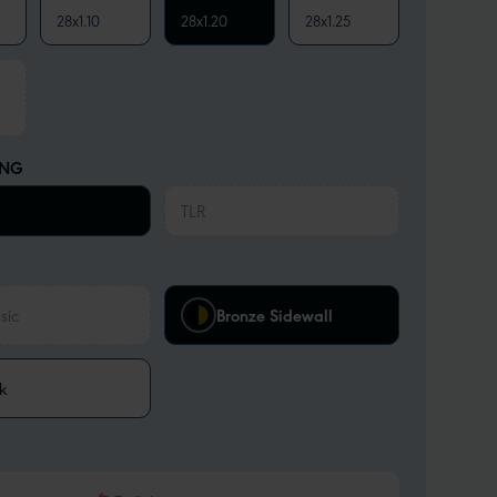
28x1.10
28x1.20
28x1.25
UNG
TLR
sic
Bronze Sidewall
k