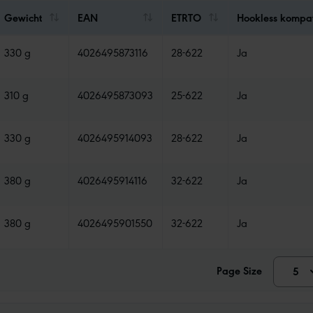
Gewicht
EAN
ETRTO
Hookless kompat
330 g
4026495873116
28-622
Ja
310 g
4026495873093
25-622
Ja
330 g
4026495914093
28-622
Ja
380 g
4026495914116
32-622
Ja
380 g
4026495901550
32-622
Ja
Page Size
5
1