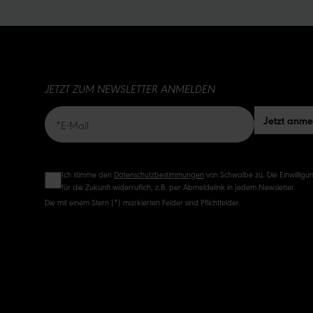
JETZT ZUM NEWSLETTER ANMELDEN
Jetzt anm
Ich stimme den
Datenschutzbestimmungen
von Schwalbe zu. Die Einwilligun
für die Zukunft widerruflich, z.B. per Abmeldelink in jedem Newsletter.
Die mit einem Stern (*) markierten Felder sind Pflichtfelder.