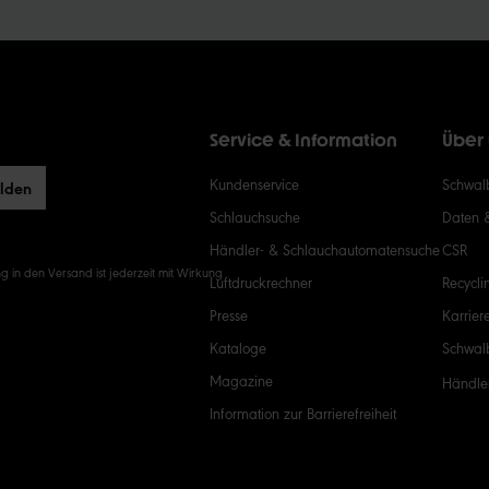
1
2
Service & Information
Über
5
Kundenservice
Schwalb
elden
Schlauchsuche
Daten 
Händler- & Schlauchautomatensuche
CSR
g in den Versand ist jederzeit mit Wirkung
Luftdruckrechner
Recycli
Presse
Karrier
Kataloge
Schwal
Magazine
Händle
Information zur Barrierefreiheit