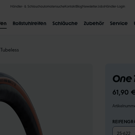
Händler- & Schlauchautomatensuche
Kontakt
Blog
Newsletter
Jobs
Händler-Login
fen
Rollstuhlreifen
Schläuche
Zubehör
Service
Tubeless
One 
BELIEBTE SUCHANFRAGEN
61,90 
CLIK VALVE
RECYCLING
UNPLATTBAR
GRÖSSENBE
Artikelnumm
REIFENGRÖ
25-622