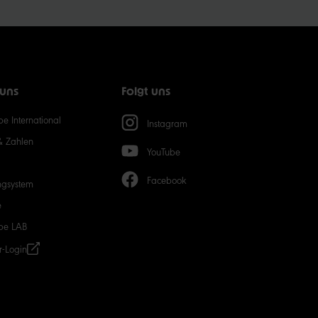
5
0
 uns
Folgt uns
0
e International
Instagram
& Zahlen
YouTube
Facebook
ngsystem
e
be LAB
r-Login