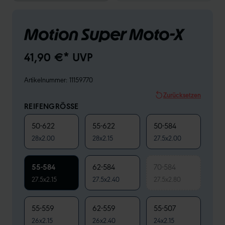
Motion Super Moto-X
41,90 €* UVP
Artikelnummer:
11159770
Zurücksetzen
REIFENGRÖSSE
50-622
55-622
50-584
28x2.00
28x2.15
27.5x2.00
55-584
62-584
70-584
27.5x2.15
27.5x2.40
27.5x2.80
55-559
62-559
55-507
26x2.15
26x2.40
24x2.15