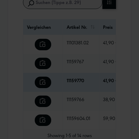
Vergleichen
Artikel Nr.
Preis
Gewi
11101381.02
41,90 €
1095
11159767
41,90 €
835 
11159770
41,90 €
960 
11159766
38,90 €
680 
11159604.01
59,90 €
1265
Showing
1-5
of
14
rows