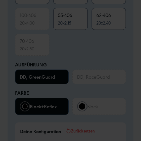
100-406
55-406
62-406
20x4.00
20x2.15
20x2.40
70-406
20x2.80
AUSFÜHRUNG
DD, GreenGuard
DD, RaceGuard
FARBE
Black+Reflex
Black
Zurücksetzen
Deine Konfiguration