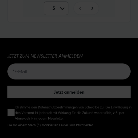
5
5
10
15
JETZT ZUM NEWSLETTER ANMELDEN
20
50
Jetzt anmelden
Ich stimme den
Datenschutzbestimmungen
von Schwalbe zu. Die Einwilligung in
den Versand ist jederzeit mit Wirkung für die Zukunft widerruflich, z.B. per
Abmeldelink in jedem Newsletter.
Die mit einem Stern (*) markierten Felder sind Pflichtfelder.