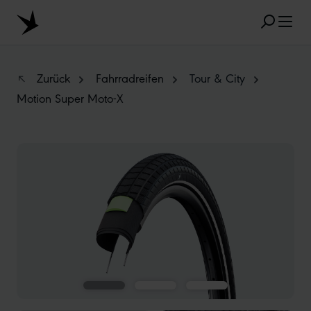
Zum Hauptinhalt springen
Zurück
Fahrradreifen
Tour & City
Motion Super Moto-X
BELIEBTE SUCHANFRAGEN
Bildergalerie überspringen
MARATHON
TUBELESS
RADIAL
CLIK VALVE
RECYCLING
UNPLATTBAR
GRÖSSENBEZEICHNUNG
AEROTHAN
ALBERT