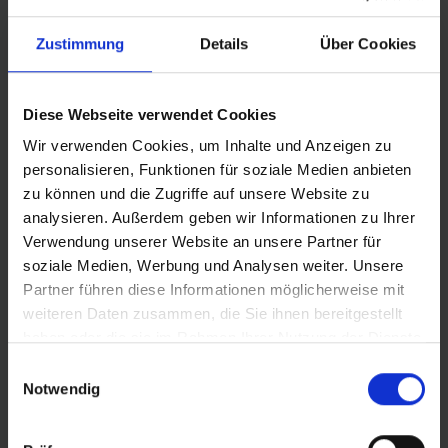
komfortabler. Denn Luftreifen sind eine Form von
Federung am Rad. Je breiter, desto besser und sensibler
Zustimmung
Details
Über Cookies
können sie funktionieren. Du kannst den Motion Super
Moto-X als Fahrwerks-Upgrade betrachten und über
den Luftdruck präzise tunen.
Diese Webseite verwendet Cookies
Wir verwenden Cookies, um Inhalte und Anzeigen zu
ROBUST UND BELASTBAR
personalisieren, Funktionen für soziale Medien anbieten
Der Motion Super Moto-X ist der robuste Bruder des
zu können und die Zugriffe auf unsere Website zu
Motion Big Apple – extra für die höheren Belastungen an
analysieren. Außerdem geben wir Informationen zu Ihrer
E-Bikes, S-Pedelecs und Cargobikes konstruiert. Dabei
Verwendung unserer Website an unsere Partner für
hilft das riesige Reifenvolumen und außerdem eine
soziale Medien, Werbung und Analysen weiter. Unsere
verstärkte Karkasse und Greenguard-Pannenschutz mit
Partner führen diese Informationen möglicherweise mit
Double Defense. Die Traglast ist außerordentlich: je nach
weiteren Daten zusammen, die Sie ihnen bereitgestellt
Ausführung hält ein Motion Super Moto-X bis zu 120
haben oder die sie im Rahmen Ihrer Nutzung der Dienste
Kilogramm pro Reifen aus – so eignet er sich auch für
gesammelt haben.
Einwilligungsauswahl
die herausforderndsten Transportaufgaben.
Notwendig
SICHERHEIT DURCH TECHNOLOGIE