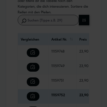
oder filtere dir die Tabelle nach den
Kategorien, die dich interessieren. Sortiere die
Reifen mit den Pfeilen.
Vergleichen
Artikel Nr.
Preis
Gewi
11159748
23,90 €
835 
11159749
23,90 €
870 
11159751
23,90 €
795 
11159752
23,90 €
930 