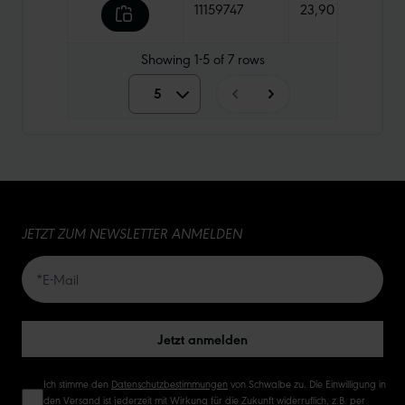
11159747
23,90 €
800 
Showing
1-5
of
7
rows
5
5
10
15
JETZT ZUM NEWSLETTER ANMELDEN
20
50
Jetzt anmelden
Ich stimme den
Datenschutzbestimmungen
von Schwalbe zu. Die Einwilligung in
den Versand ist jederzeit mit Wirkung für die Zukunft widerruflich, z.B. per