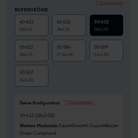
Zurücksetzen
REIFENGRÖSSE
40-622
45-622
50-622
28x1.50
28x1.70
28x2.00
55-622
50-584
50-559
28x2.15
27.5x2.00
26x2.00
50-507
24x2.00
Zurücksetzen
Deine Konfiguration
50-622 (28x2.00)
Weitere Merkmale:
Tube
•
Wired
•
K-Guard
•
Black
•
Green Compound