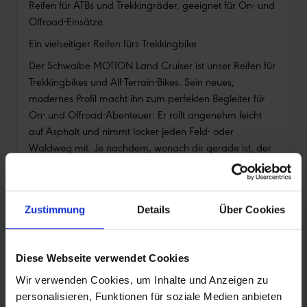
Reifen für ATBs und Trekkingräder, geeignet für On- und
Offroad-Einsätze.
Ein vielseitiger Reifen fürs Trekkingbike
Der Schwalbe MOTION Land Cruiser ist unser Reifen für
Trekkingbikes und All-Terrain-Bikes. Sein neues,
modernes Profil macht ihn zum perfekten Begleiter für
On- und Offroad-Abenteuer: Er rollt angenehm leicht
auf Asphalt und nimmt locker jeden Feld- oder
Waldweg mit. Je nachdem, wonach dir gerade ist, der
Land Cruiser macht alles mit.
Haltbarkeit, Performance und ökologische
Verantwortung vereint
Zustimmung
Details
Über Cookies
Beim Schwalbe MOTION Land Cruiser kommt das
Green Compound zum Einsatz. Die Gummimischung
besteht ausschließlich aus nachwachsenden und
Diese Webseite verwendet Cookies
recycelten Materialien und ist daher besonders
Wir verwenden Cookies, um Inhalte und Anzeigen zu
umweltfreundlich. Das Green Compound ist zudem
personalisieren, Funktionen für soziale Medien anbieten
langlebig, rollt leicht und sorgt für ein stabiles, sicheres