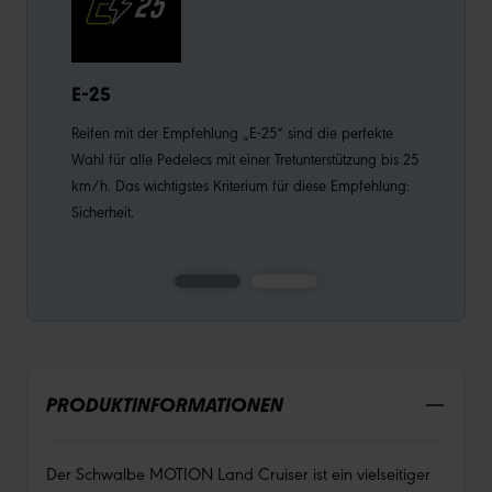
E-25
GR
Reifen mit der Empfehlung „E-25“ sind die perfekte
Die 
Wahl für alle Pedelecs mit einer Tretunterstützung bis 25
spez
km/h. Das wichtigstes Kriterium für diese Empfehlung:
Fahr
Sicherheit.
nach
ansp
PRODUKTINFORMATIONEN
Der Schwalbe MOTION Land Cruiser ist ein vielseitiger