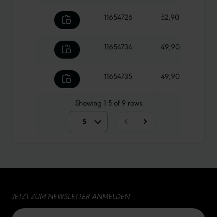
11654726
52,90 €
1020
11654734
49,90 €
1015 
11654735
49,90 €
1080
Showing
1-5
of
9
rows
5
5
10
15
JETZT ZUM NEWSLETTER ANMELDEN
20