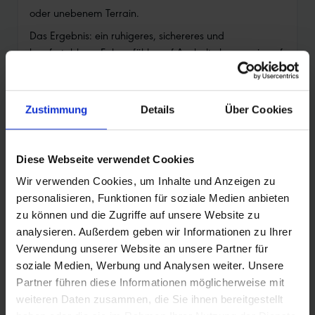
oder unebenem Terrain.
Das Ergebnis: ein ruhigeres, sichereres und
komfortableres Fahrgefühl – auf Asphalt ebenso wie auf
Schotter oder im leichten Gelände. Für E-Bikes mit
höheren Durchschnittsgeschwindigkeiten ein besonderes
Plus an Sicherheit und Fahrvertrauen.
Zustimmung
Details
Über Cookies
GRIP IM GELÄNDE UND REICHWEITE AUF RADWEGEN
Als echter Allrounder meistert HYBRID Johnny Watts den
Diese Webseite verwendet Cookies
Spagat zwischen Offroad- und Straßenreifen. Er rollt
leicht und leise auf Asphalt und Radwegen. Der geringe
Wir verwenden Cookies, um Inhalte und Anzeigen zu
Rollwiderstand bringt Freude am Fahren und höhere
personalisieren, Funktionen für soziale Medien anbieten
Reichweiten. In gemäßigtem Gelände hingegen glänzt
zu können und die Zugriffe auf unsere Website zu
er mit Grip und Traktion.
analysieren. Außerdem geben wir Informationen zu Ihrer
Verwendung unserer Website an unsere Partner für
DAS PROFIL FÜR SUV-E-BIKES
soziale Medien, Werbung und Analysen weiter. Unsere
Für Leichtlauf und leises Abrollen auf Asphalt und
Partner führen diese Informationen möglicherweise mit
anderen festen Untergründen hat der HYBRID Johnny
weiteren Daten zusammen, die Sie ihnen bereitgestellt
Watts eng beieinanderstehende Stollen in der Mitte, die