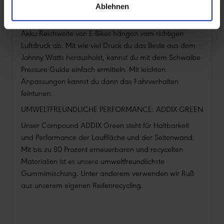
DER RICHTIGE LUFTDRUCK
Ablehnen
Reifen-Performance, Rollwiderstand und damit auch die
Akku-Reichweite von E-Bikes hängen vom richtigen
Luftdruck ab. Mit wie viel Druck du das Beste aus dem
Johnny Watts herausholst, kannst du mit dem Schwalbe
Pressure Guide einfach ermitteln. Mit leichten
Anpassungen kannst du dann das Fahrverhalten
feintunen.
UMWELTFREUNDLICHE PERFORMANCE: ADDIX GREEN
Unser Compound ADDIX Green steht für Haltbarkeit
und Performance der Lauffläche und der Seitenwand.
Mit bis zu 80 Prozent erneuerbaren und recycelten
Materialien ist es unsere umweltfreundlichste
Gummimischung. Unter anderem verwenden wir Ruß
aus unserem eigenen Reifenrecycling.