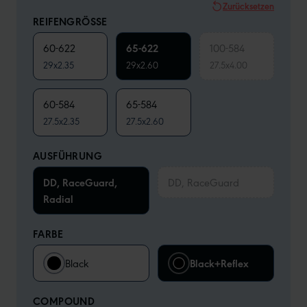
Zurücksetzen
REIFENGRÖSSE
60-622
65-622
100-584
29x2.35
29x2.60
27.5x4.00
60-584
65-584
27.5x2.35
27.5x2.60
AUSFÜHRUNG
DD, RaceGuard,
DD, RaceGuard
Radial
FARBE
Black
Black+Reflex
COMPOUND