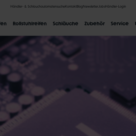
Händler- & Schlauchautomatensuche
Kontakt
Blog
Newsletter
Jobs
Händler-Login
fen
Rollstuhlreifen
Schläuche
Zubehör
Service
BELIEBTE SUCHANFRAGEN
CLIK VALVE
RECYCLING
UNPLATTBAR
GRÖSSENBE