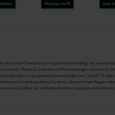
rnehmen
Nutzung von KI
Tools 
k, der sich mit der Entwicklung von Systemen beschäftigt, die menschen
n zu lernen, Muster zu erkennen und Entscheidungen autonom zu tref
iven (also etwas erzeugenden) Anwendungen wie ChatGPT. Es gibt aber 
efinition und Anwendung ebenso Systeme, die nach festen Regeln arbeit
einen enormen Einfluss auf zahlreiche Branchen ausgeübt und bietet i