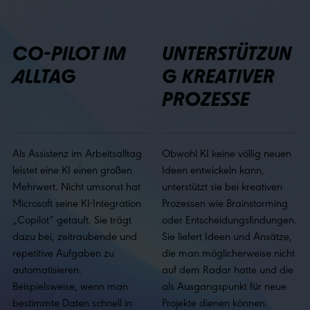
CO-PILOT IM
UNTERSTÜTZUN
ALLTAG
G KREATIVER
PROZESSE
Als Assistenz im Arbeitsalltag
Obwohl KI keine völlig neuen
leistet eine KI einen großen
Ideen entwickeln kann,
Mehrwert. Nicht umsonst hat
unterstützt sie bei kreativen
Microsoft seine KI-Integration
Prozessen wie Brainstorming
„Copilot“ getauft. Sie trägt
oder Entscheidungsfindungen.
dazu bei, zeitraubende und
Sie liefert Ideen und Ansätze,
repetitive Aufgaben zu
die man möglicherweise nicht
automatisieren.
auf dem Radar hatte und die
Beispielsweise, wenn man
als Ausgangspunkt für neue
bestimmte Daten schnell in
Projekte dienen können.