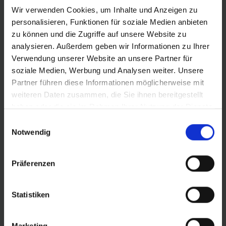
Wir verwenden Cookies, um Inhalte und Anzeigen zu
personalisieren, Funktionen für soziale Medien anbieten
zu können und die Zugriffe auf unsere Website zu
analysieren. Außerdem geben wir Informationen zu Ihrer
Verwendung unserer Website an unsere Partner für
soziale Medien, Werbung und Analysen weiter. Unsere
Partner führen diese Informationen möglicherweise mit
weiteren Daten zusammen, die Sie ihnen bereitgestellt
haben oder die sie im Rahmen Ihrer Nutzung der Dienste
JOHNNY WATTS 365
gesammelt haben.
Einwilligungsauswahl
Notwendig
Mit Johnny Watts bist du bestens auf alle winterlichen
Herausforderungen vorbereitet! Der Ganzjahres-SUV-
Reifen bietet ein innovatives Lamellenprofil für
Präferenzen
erstklassigen Grip auf jedem Untergrund. Genieße den
hervorragenden Pannenschutz durch Double Defense
Statistiken
RaceGuard (Faltreifen) oder GreenGuard (Drahtreifen).
Johnny Watts wurde speziell für dein E-Bike entwickelt. Er
sorgt für sicheres und zuverlässiges Fahren bei jedem
Marketing