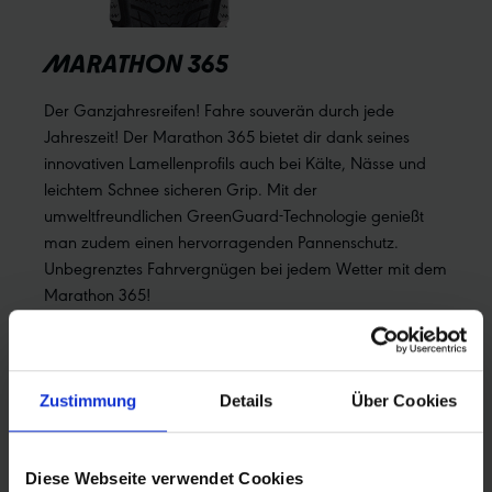
MARATHON 365
Der Ganzjahresreifen! Fahre souverän durch jede
Jahreszeit! Der Marathon 365 bietet dir dank seines
innovativen Lamellenprofils auch bei Kälte, Nässe und
leichtem Schnee sicheren Grip. Mit der
umweltfreundlichen GreenGuard-Technologie genießt
man zudem einen hervorragenden Pannenschutz.
Unbegrenztes Fahrvergnügen bei jedem Wetter mit dem
Marathon 365!
Mehr erfahren
Zustimmung
Details
Über Cookies
Diese Webseite verwendet Cookies