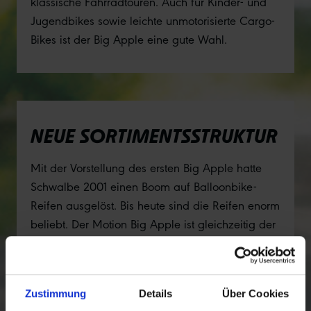
klassische Fahrradtouren. Auch für Kinder- und
Jugendbikes sowie leichte unmotorisierte Cargo-
Bikes ist der Big Apple eine gute Wahl.
NEUE SORTIMENTSSTRUKTUR
Mit der Vorstellung des ersten Big Apple hatte
Schwalbe 2001 einen Boom auf Balloonbike-
Reifen ausgelöst. Bis heute sind die Reifen enorm
beliebt. Der Motion Big Apple ist gleichzeitig der
erste Tour-Reifen, der in Schwalbes neue
Sortimentsstruktur eingeordnet wird.
Zustimmung
Details
Über Cookies