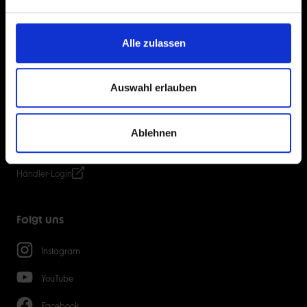
Über uns
Alle zulassen
Schwalbe International
Daten & Zahlen
Auswahl erlauben
CSR
Recyclingsystem
Karriere
Ablehnen
Schwalbe LAB
Händler-Login
Folgt uns
Instagram
YouTube
Facebook