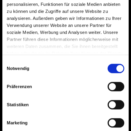
personalisieren, Funktionen für soziale Medien anbieten
Ich stimme den
Datenschutzbestimmungen
von Schwalbe zu. Die Einwilligung in
zu können und die Zugriffe auf unsere Website zu
den Versand ist jederzeit mit Wirkung für die Zukunft widerruflich, z.B. per
analysieren. Außerdem geben wir Informationen zu Ihrer
Abmeldelink in jedem Newsletter.
Verwendung unserer Website an unsere Partner für
Die mit einem Stern (*) markierten Felder sind Pflichtfelder.
soziale Medien, Werbung und Analysen weiter. Unsere
Partner führen diese Informationen möglicherweise mit
weiteren Daten zusammen, die Sie ihnen bereitgestellt
Service & Information
haben oder die sie im Rahmen Ihrer Nutzung der Dienste
Kundenservice
gesammelt haben.
Einwilligungsauswahl
Schlauchsuche
Notwendig
Händler- & Schlauchautomatensuche
Luftdruckrechner
Präferenzen
Presse
Kataloge
Statistiken
Magazine
Information zur Barrierefreiheit
Marketing