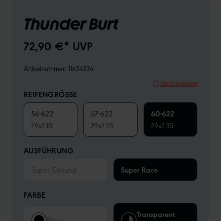
Thunder Burt
72,90 €* UVP
Artikelnummer:
11654234
Zurücksetzen
REIFENGRÖSSE
54-622
57-622
60-622
29x2.10
29x2.25
29x2.35
AUSFÜHRUNG
Super Ground
Super Race
FARBE
Transparent
Black