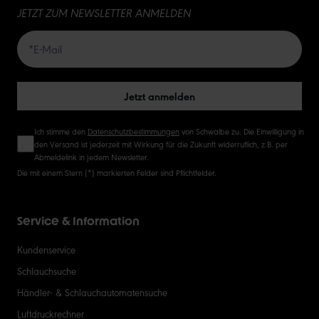
JETZT ZUM NEWSLETTER ANMELDEN
20
50
Jetzt anmelden
Ich stimme den
Datenschutzbestimmungen
von Schwalbe zu. Die Einwilligung in
den Versand ist jederzeit mit Wirkung für die Zukunft widerruflich, z.B. per
Abmeldelink in jedem Newsletter.
Die mit einem Stern (*) markierten Felder sind Pflichtfelder.
Service & Information
Kundenservice
Schlauchsuche
Händler- & Schlauchautomatensuche
Luftdruckrechner