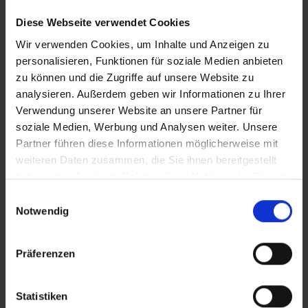
Diese Webseite verwendet Cookies
Wir verwenden Cookies, um Inhalte und Anzeigen zu
personalisieren, Funktionen für soziale Medien anbieten
zu können und die Zugriffe auf unsere Website zu
PRODUKTINFORMATIONEN
analysieren. Außerdem geben wir Informationen zu Ihrer
Verwendung unserer Website an unsere Partner für
EXZELLENT FÜR SCHNELLE, TROCKENE XC-STRECKEN.
soziale Medien, Werbung und Analysen weiter. Unsere
Überzeugend durch geringes Gewicht und extrem
Partner führen diese Informationen möglicherweise mit
geringen Rollwiderstand – der schnellste MTBReifen von
weiteren Daten zusammen, die Sie ihnen bereitgestellt
Schwalbe.
haben oder die sie im Rahmen Ihrer Nutzung der Dienste
gesammelt haben.
Viele kleine und flache Stollen für schnelles und
Einwilligungsauswahl
Notwendig
leises Abrollen.
Viele Griffkanten speziell für harte Böden.
Kantige Außenstollen für gute Kurvenkontrolle und
Präferenzen
Grip.
Statistiken
Mehr Informationen: