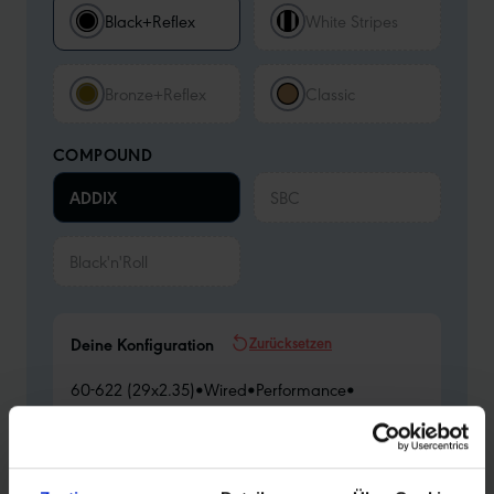
Black+Reflex
White Stripes
Bronze+Reflex
Classic
COMPOUND
ADDIX
SBC
Black'n'Roll
Zurücksetzen
Deine Konfiguration
60-622 (29x2.35)
•
Wired
•
Performance
•
Bronze Sidewall
•
ADDIX
Weitere Merkmale:
Tube