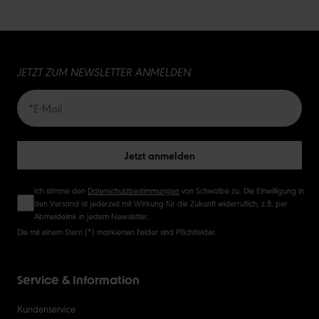
10
15
JETZT ZUM NEWSLETTER ANMELDEN
20
50
Jetzt anmelden
Ich stimme den
Datenschutzbestimmungen
von Schwalbe zu. Die Einwilligung in
den Versand ist jederzeit mit Wirkung für die Zukunft widerruflich, z.B. per
Abmeldelink in jedem Newsletter.
Die mit einem Stern (*) markierten Felder sind Pflichtfelder.
Service & Information
Kundenservice