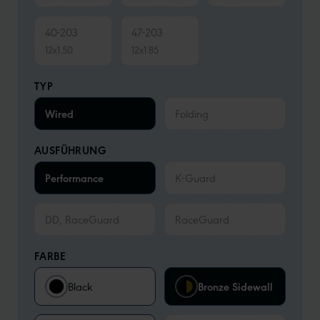
40-203
47-203
12x1.50
12x1.85
TYP
Wired
Folding
AUSFÜHRUNG
Performance
K-Guard
DD, RaceGuard
RaceGuard
FARBE
Black
Bronze Sidewall