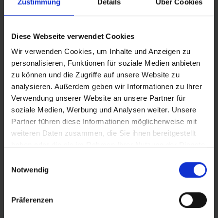
Zustimmung
Details
Über Cookies
ZUR HÄNDLERSUCHE
Diese Webseite verwendet Cookies
Wir verwenden Cookies, um Inhalte und Anzeigen zu
KONFIGURATION SPEICHERN
personalisieren, Funktionen für soziale Medien anbieten
zu können und die Zugriffe auf unsere Website zu
Produktvergleich
analysieren. Außerdem geben wir Informationen zu Ihrer
Zu den technischen Details
Verwendung unserer Website an unsere Partner für
Zur Produktübersicht
soziale Medien, Werbung und Analysen weiter. Unsere
Partner führen diese Informationen möglicherweise mit
weiteren Daten zusammen, die Sie ihnen bereitgestellt
haben oder die sie im Rahmen Ihrer Nutzung der Dienste
gesammelt haben.
FEATURES
Einwilligungsauswahl
Notwendig
Präferenzen