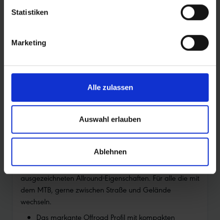
Statistiken
E-25
Marketing
Reifen mit der Empfehlung „E-25“ sind die perfekte
Wahl für alle Pedelecs mit einer Tretunterstützung bis 25
km/h. Das wichtigstes Kriterium für diese Empfehlung:
Sicherheit.
Alle zulassen
Auswahl erlauben
PRODUKTINFORMATIONEN
Ablehnen
EINER FÜR ALLE.
Ein bestechender Dauerbrenner mit
ausgezeichneten Allround-Eigenschaften. Für alle die mit
dem MTB, gerne zwischen Straße und Gelände
wechseln.
Das markante Offroad Profil mit kompakten