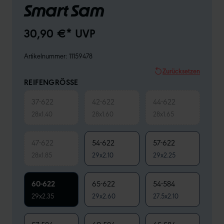
Smart Sam
30,90 €* UVP
Artikelnummer:
11159478
Zurücksetzen
REIFENGRÖSSE
37-622
42-622
44-622
28x1.40
28x1.60
28x1.65
47-622
54-622
57-622
28x1.85
29x2.10
29x2.25
60-622
65-622
54-584
29x2.35
29x2.60
27.5x2.10