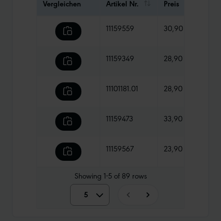
Vergleichen
Artikel Nr.
Preis
Gewi
11159559
30,90 €
570 
11159349
28,90 €
755 
11101181.01
28,90 €
765 
11159473
33,90 €
770 
11159567
23,90 €
630 
Showing
1-5
of
89
rows
5
5